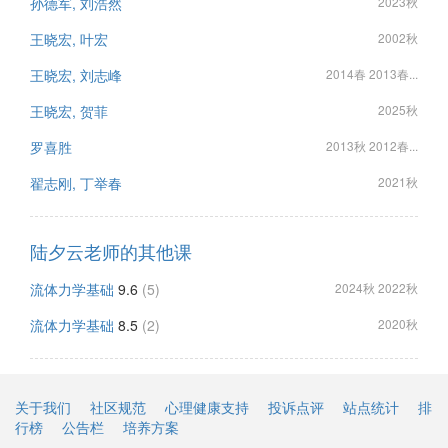
孙德军, 刘浩然
2023秋
王晓宏, 叶宏
2002秋
王晓宏, 刘志峰
2014春 2013春...
王晓宏, 贺菲
2025秋
罗喜胜
2013秋 2012春...
翟志刚, 丁举春
2021秋
陆夕云老师的其他课
流体力学基础
9.6
(5)
2024秋 2022秋
流体力学基础
8.5
(2)
2020秋
关于我们
社区规范
心理健康支持
投诉点评
站点统计
排
行榜
公告栏
培养方案