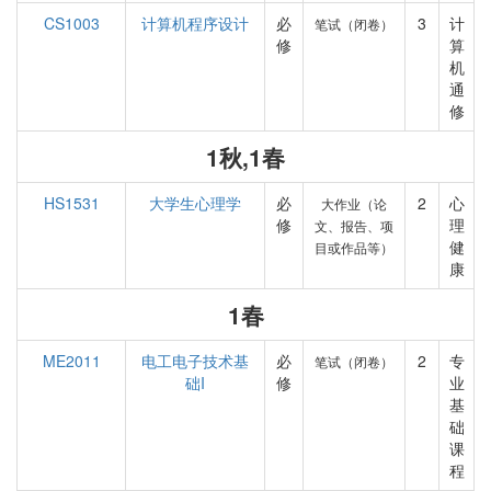
CS1003
计算机程序设计
必
3
计
笔试（闭卷）
修
算
机
通
修
1秋,1春
HS1531
大学生心理学
必
2
心
大作业（论
修
理
文、报告、项
健
目或作品等）
康
1春
ME2011
电工电子技术基
必
2
专
笔试（闭卷）
础I
修
业
基
础
课
程