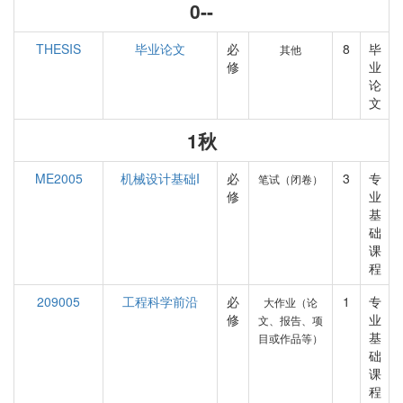
0--
THESIS
毕业论文
必
8
毕
其他
修
业
论
文
1秋
ME2005
机械设计基础I
必
3
专
笔试（闭卷）
修
业
基
础
课
程
209005
工程科学前沿
必
1
专
大作业（论
修
业
文、报告、项
基
目或作品等）
础
课
程