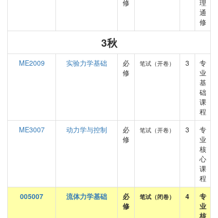
修
理
通
修
3秋
ME2009
实验力学基础
必
3
专
笔试（开卷）
修
业
基
础
课
程
ME3007
动力学与控制
必
3
专
笔试（开卷）
修
业
核
心
课
程
005007
流体力学基础
必
4
专
笔试（闭卷）
修
业
核