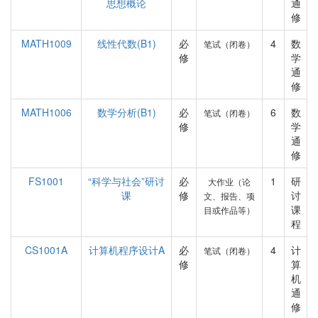
思想概论
通
修
MATH1009
线性代数(B1)
必
4
数
笔试（闭卷）
修
学
通
修
MATH1006
数学分析(B1)
必
6
数
笔试（闭卷）
修
学
通
修
FS1001
“科学与社会”研讨
必
1
研
大作业（论
课
修
讨
文、报告、项
课
目或作品等）
程
CS1001A
计算机程序设计A
必
4
计
笔试（闭卷）
修
算
机
通
修