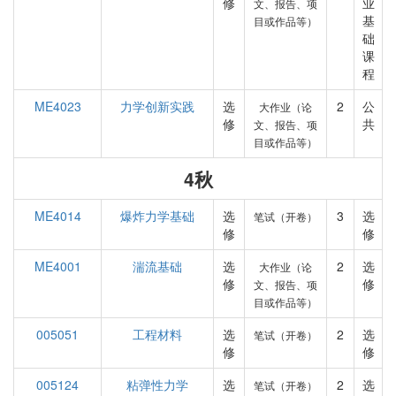
修
业
文、报告、项
基
目或作品等）
础
课
程
ME4023
力学创新实践
选
2
公
大作业（论
修
共
文、报告、项
目或作品等）
4秋
ME4014
爆炸力学基础
选
3
选
笔试（开卷）
修
修
ME4001
湍流基础
选
2
选
大作业（论
修
修
文、报告、项
目或作品等）
005051
工程材料
选
2
选
笔试（开卷）
修
修
005124
粘弹性力学
选
2
选
笔试（开卷）