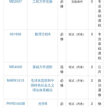
ME2007
工程力学实验
必
0
专
实验操作
修
业
基
础
课
程
001506
数理方程A
必
3
专
笔试（闭卷）
修
业
基
础
课
程
ME4009
基础力学进阶
选
2
公
笔试（闭卷）
修
共
MARX1013
毛泽东思想和中
必
2
政
笔试（开卷）
国特色社会主义
修
治
理论体系概论
通
修
PHYS1003B
光学B
必
2
物
笔试（闭卷）