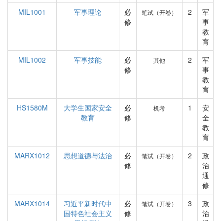
MIL1001
军事理论
必
2
军
笔试（开卷）
修
事
教
育
MIL1002
军事技能
必
2
军
其他
修
事
教
育
HS1580M
大学生国家安全
必
1
安
机考
教育
修
全
教
育
MARX1012
思想道德与法治
必
2
政
笔试（开卷）
修
治
通
修
MARX1014
习近平新时代中
必
3
政
笔试（开卷）
国特色社会主义
修
治