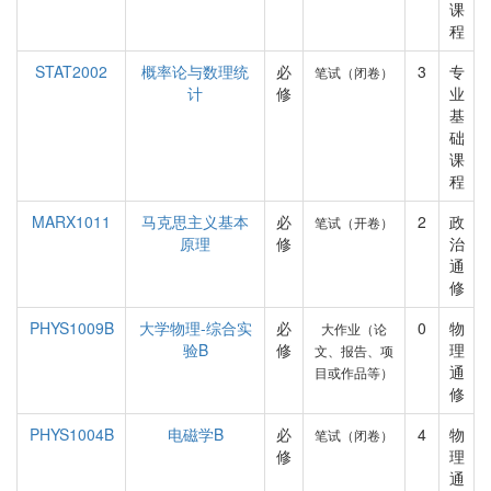
课
程
STAT2002
概率论与数理统
必
3
专
笔试（闭卷）
计
修
业
基
础
课
程
MARX1011
马克思主义基本
必
2
政
笔试（开卷）
原理
修
治
通
修
PHYS1009B
大学物理-综合实
必
0
物
大作业（论
验B
修
理
文、报告、项
通
目或作品等）
修
PHYS1004B
电磁学B
必
4
物
笔试（闭卷）
修
理
通