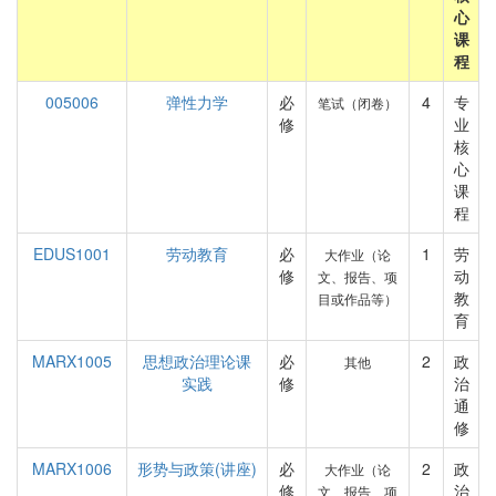
心
课
程
005006
弹性力学
必
4
专
笔试（闭卷）
修
业
核
心
课
程
EDUS1001
劳动教育
必
1
劳
大作业（论
修
动
文、报告、项
教
目或作品等）
育
MARX1005
思想政治理论课
必
2
政
其他
实践
修
治
通
修
MARX1006
形势与政策(讲座)
必
2
政
大作业（论
修
治
文、报告、项