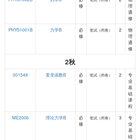
修
理
通
修
PHYS1001B
力学B
必
2
物
笔试（闭卷）
修
理
通
修
2秋
001548
复变函数B
必
2
专
笔试（闭卷）
修
业
基
础
课
程
ME2006
理论力学B
必
3
专
笔试（闭卷）
修
业
基
础