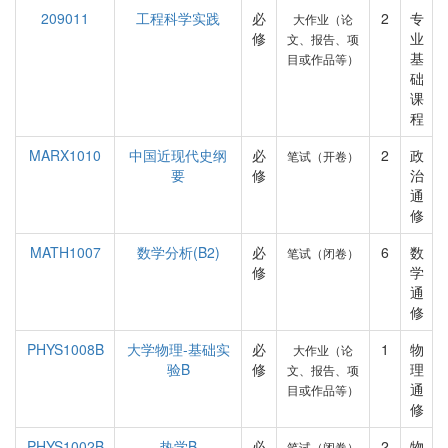
209011
工程科学实践
必
2
专
大作业（论
修
业
文、报告、项
基
目或作品等）
础
课
程
MARX1010
中国近现代史纲
必
2
政
笔试（开卷）
要
修
治
通
修
MATH1007
数学分析(B2)
必
6
数
笔试（闭卷）
修
学
通
修
PHYS1008B
大学物理-基础实
必
1
物
大作业（论
验B
修
理
文、报告、项
通
目或作品等）
修
PHYS1002B
热学B
必
2
物
笔试（闭卷）