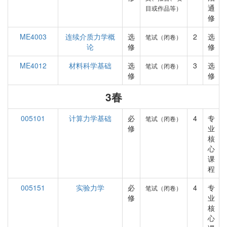
通
目或作品等）
修
ME4003
连续介质力学概
选
2
选
笔试（闭卷）
论
修
修
ME4012
材料科学基础
选
3
选
笔试（闭卷）
修
修
3春
005101
计算力学基础
必
4
专
笔试（闭卷）
修
业
核
心
课
程
005151
实验力学
必
4
专
笔试（闭卷）
修
业
核
心