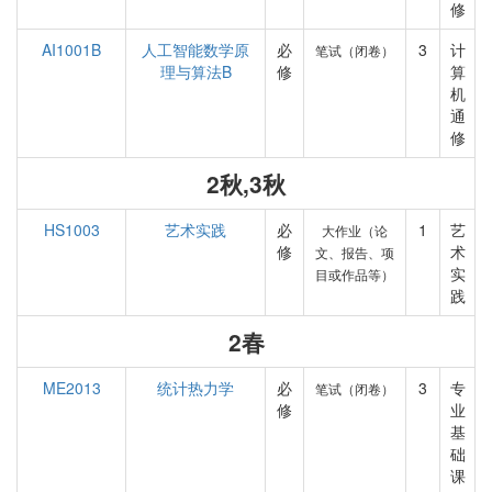
修
AI1001B
人工智能数学原
必
3
计
笔试（闭卷）
理与算法B
修
算
机
通
修
2秋,3秋
HS1003
艺术实践
必
1
艺
大作业（论
修
术
文、报告、项
实
目或作品等）
践
2春
ME2013
统计热力学
必
3
专
笔试（闭卷）
修
业
基
础
课