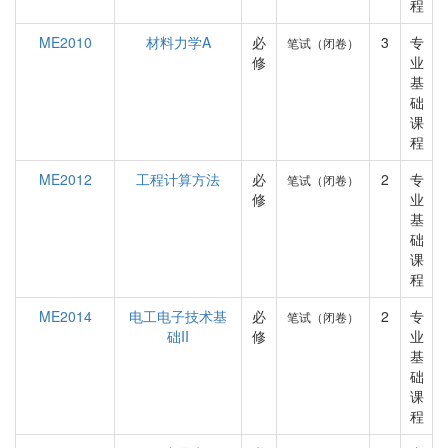
程
ME2010
材料力学A
必
3
专
笔试（闭卷）
修
业
基
础
课
程
ME2012
工程计算方法
必
2
专
笔试（闭卷）
修
业
基
础
课
程
ME2014
电工电子技术基
必
2
专
笔试（闭卷）
础II
修
业
基
础
课
程