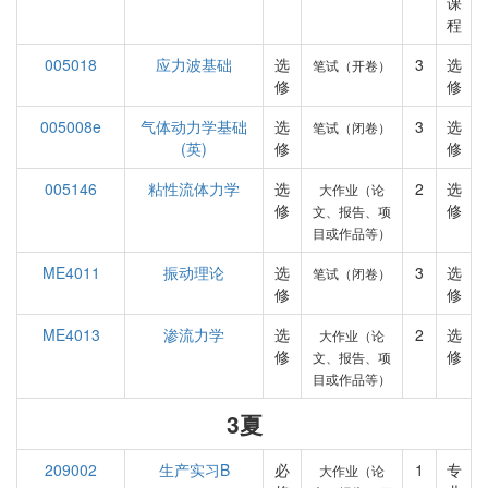
课
程
005018
应力波基础
选
3
选
笔试（开卷）
修
修
005008e
气体动力学基础
选
3
选
笔试（闭卷）
(英)
修
修
005146
粘性流体力学
选
2
选
大作业（论
修
修
文、报告、项
目或作品等）
ME4011
振动理论
选
3
选
笔试（闭卷）
修
修
ME4013
渗流力学
选
2
选
大作业（论
修
修
文、报告、项
目或作品等）
3夏
209002
生产实习B
必
1
专
大作业（论