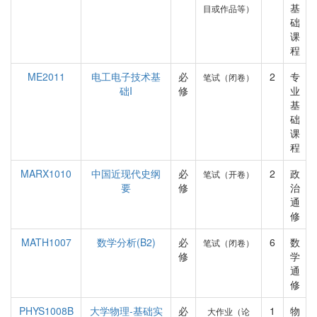
基
目或作品等）
础
课
程
ME2011
电工电子技术基
必
2
专
笔试（闭卷）
础I
修
业
基
础
课
程
MARX1010
中国近现代史纲
必
2
政
笔试（开卷）
要
修
治
通
修
MATH1007
数学分析(B2)
必
6
数
笔试（闭卷）
修
学
通
修
PHYS1008B
大学物理-基础实
必
1
物
大作业（论