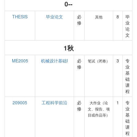
0--
THESIS
毕业论文
必
8
毕
其他
修
业
论
文
1秋
ME2005
机械设计基础I
必
3
专
笔试（闭卷）
修
业
基
础
课
程
209005
工程科学前沿
必
1
专
大作业（论
修
业
文、报告、项
基
目或作品等）
础
课
程