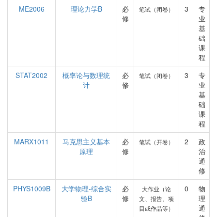
ME2006
理论力学B
必
3
专
笔试（闭卷）
修
业
基
础
课
程
STAT2002
概率论与数理统
必
3
专
笔试（闭卷）
计
修
业
基
础
课
程
MARX1011
马克思主义基本
必
2
政
笔试（开卷）
原理
修
治
通
修
PHYS1009B
大学物理-综合实
必
0
物
大作业（论
验B
修
理
文、报告、项
通
目或作品等）