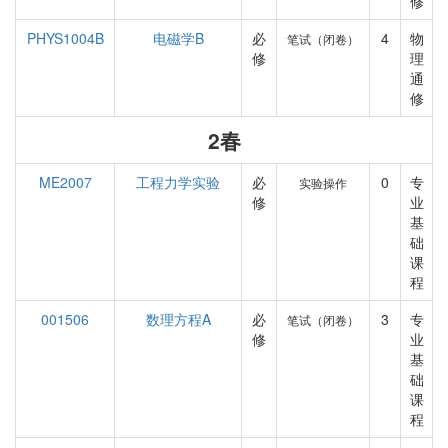
修
PHYS1004B
电磁学B
必
4
物
笔试（闭卷）
修
理
通
修
2春
ME2007
工程力学实验
必
0
专
实验操作
修
业
基
础
课
程
001506
数理方程A
必
3
专
笔试（闭卷）
修
业
基
础
课
程