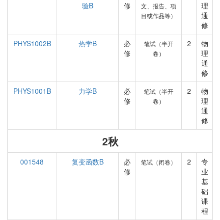
验B
修
理
文、报告、项
通
目或作品等）
修
PHYS1002B
热学B
必
2
物
笔试（半开
修
理
卷）
通
修
PHYS1001B
力学B
必
2
物
笔试（半开
修
理
卷）
通
修
2秋
001548
复变函数B
必
2
专
笔试（闭卷）
修
业
基
础
课
程