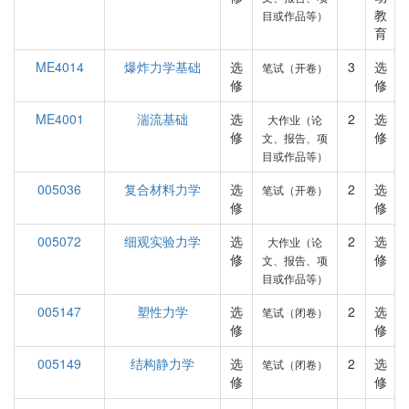
教
目或作品等）
育
ME4014
爆炸力学基础
选
3
选
笔试（开卷）
修
修
ME4001
湍流基础
选
2
选
大作业（论
修
修
文、报告、项
目或作品等）
005036
复合材料力学
选
2
选
笔试（开卷）
修
修
005072
细观实验力学
选
2
选
大作业（论
修
修
文、报告、项
目或作品等）
005147
塑性力学
选
2
选
笔试（闭卷）
修
修
005149
结构静力学
选
2
选
笔试（闭卷）
修
修