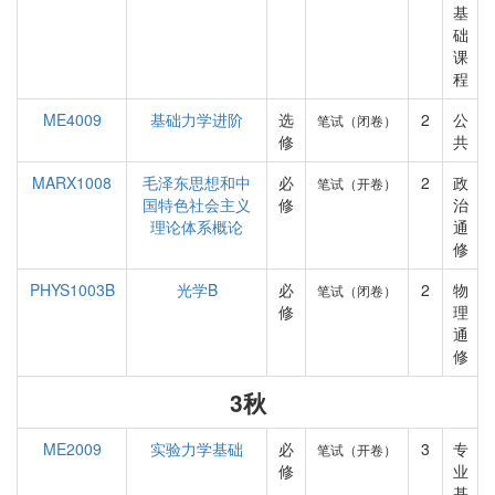
基
础
课
程
ME4009
基础力学进阶
选
2
公
笔试（闭卷）
修
共
MARX1008
毛泽东思想和中
必
2
政
笔试（开卷）
国特色社会主义
修
治
理论体系概论
通
修
PHYS1003B
光学B
必
2
物
笔试（闭卷）
修
理
通
修
3秋
ME2009
实验力学基础
必
3
专
笔试（开卷）
修
业
基