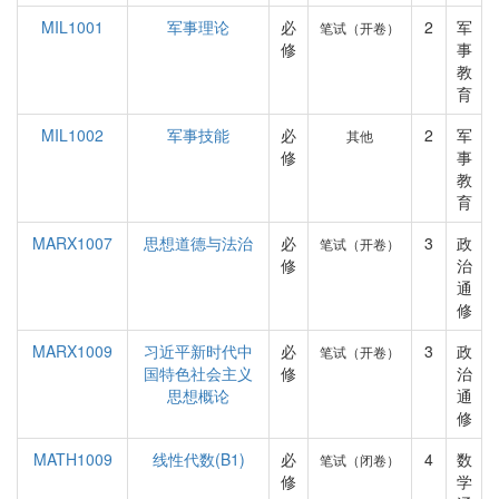
MIL1001
军事理论
必
2
军
笔试（开卷）
修
事
教
育
MIL1002
军事技能
必
2
军
其他
修
事
教
育
MARX1007
思想道德与法治
必
3
政
笔试（开卷）
修
治
通
修
MARX1009
习近平新时代中
必
3
政
笔试（开卷）
国特色社会主义
修
治
思想概论
通
修
MATH1009
线性代数(B1)
必
4
数
笔试（闭卷）
修
学