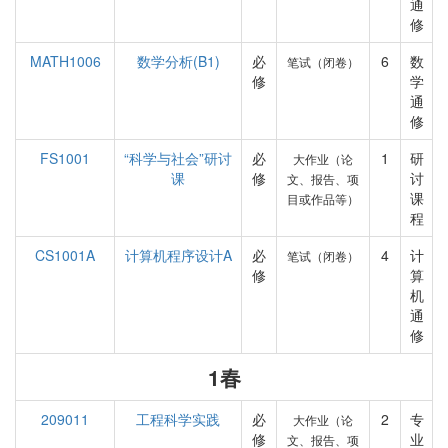
通
修
MATH1006
数学分析(B1)
必
6
数
笔试（闭卷）
修
学
通
修
FS1001
“科学与社会”研讨
必
1
研
大作业（论
课
修
讨
文、报告、项
课
目或作品等）
程
CS1001A
计算机程序设计A
必
4
计
笔试（闭卷）
修
算
机
通
修
1春
209011
工程科学实践
必
2
专
大作业（论
修
业
文、报告、项