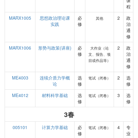
课
程
MARX1005
思想政治理论课
必
2
政
其他
实践
修
治
通
修
MARX1006
形势与政策(讲座)
必
2
政
大作业（论
修
治
文、报告、项
通
目或作品等）
修
ME4003
连续介质力学概
选
2
选
笔试（闭卷）
论
修
修
ME4012
材料科学基础
选
3
选
笔试（闭卷）
修
修
3春
005101
计算力学基础
必
4
专
笔试（闭卷）
修
业