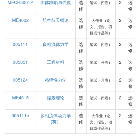
MECH5001P
固体缺陷与强度
选
2
选
笔试（闭卷）
修
修
ME4002
航空航天概论
选
2
选
大作业（论
修
修
文、报告、项
目或作品等）
005111
多相流体力学
选
2
选
笔试（闭卷）
修
修
005051
工程材料
选
2
选
笔试（开卷）
修
修
005124
粘弹性力学
选
2
选
笔试（开卷）
修
修
ME4015
爆轰理论
选
2
选
笔试（闭卷）
修
修
005111e
多相流体动力学
选
2
选
大作业（论
(英）
修
修
文、报告、项
目或作品等）