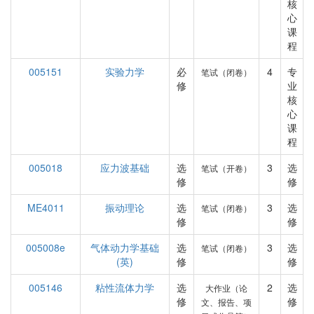
核
心
课
程
005151
实验力学
必
4
专
笔试（闭卷）
修
业
核
心
课
程
005018
应力波基础
选
3
选
笔试（开卷）
修
修
ME4011
振动理论
选
3
选
笔试（闭卷）
修
修
005008e
气体动力学基础
选
3
选
笔试（闭卷）
(英)
修
修
005146
粘性流体力学
选
2
选
大作业（论
修
修
文、报告、项