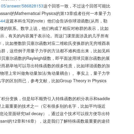
6105/answer/586828153
这个回答一致，不过这个回答可能比
ani的Mathematical Physics的第13章或者任何一本量子力
544
这篇本科生写的note）他们会告诉你球谐函数(从而，勒
万缕的联系。数学上说，他们构成了相应对称群的表示，比如
的表示，有关的内容属于表示论。而这门课里面涉及的几乎所有
作，比如整数阶贝塞尔函数对应二维欧氏变换群的无穷维酉表
换群，这些例子用量子力学的方法都不难构造出来，比如见科
塞尔函数的Rayleigh级数，即平面波用球贝塞尔函数的展
轻而易举地可以导出特殊函数的很多性质，比如球谐函数的加
（在物理上常叫做角动量加法/角动量耦合）。事实上，量子力学
而已，参考文献，比如Group Theory in Physics
积分变换，但是却不顺势引入特殊函数的积分表示和saddle
者可以说是物理上最重要的技术之一（它有很多别的名字，比如平均场近
论里面研究tail decay），通过这个技术可以很方便导出特
sani的12章和16章），这是我们了解特殊函数最重要的途径