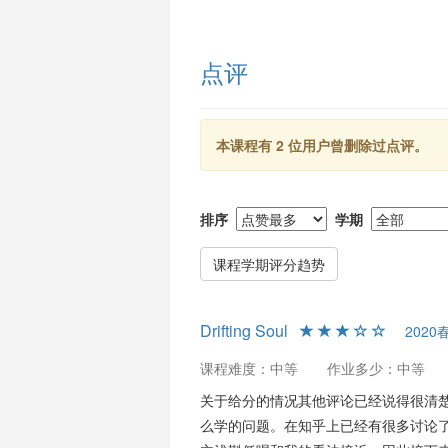
生，部分成绩较低的学生认为调分力度
于中低成绩的学生，提升有限。
点评
总体评价
田涌波老师的《数理方程A》课程被认
分的学生。田老师课堂上活跃的氛围和
本课程有 2 位用户曾删除过点评。
试的复杂性令一些学生评价不一。对这
排序
学期
课程学期评分趋势
Drifting Soul
2020
课程难度：中等
作业多少：中等
关于给分的情况其他评论已经说得很清
么学的问题。在知乎上已经有很多讨论