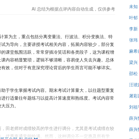
未知
AI 总结为根据点评内容自动生成，仅供参考
叶郁
李新
以计算为主，重点包括分离变量法、行波法、积分变换法、特
张玮
应试为导向，主要讲授考试相关内容，拓展内容较少，部分复
麻希
师的课堂氛围活跃，常常穿插冷笑话和各类段子，这为课程增
上课内容稍显繁琐，逻辑不够清晰，容易使人失去兴趣。总体
梁兴
较有效，但对于有意深究理论背后的学生而言可能不够详实。
邵松
汪琥
有助于学生掌握考试内容。期末考试计算量大，以往题型重复
屠彩
前进行适量往年题练习以提高计算速度和熟练度。考试内容常
较大压力。
刘祖
薛兴
面，田老师对成绩较高的学生进行调分，尤其是考试成绩在较
薛兴
升，优秀率通常能给满。然而，这种调分不一定惠及所有学
展开全部 AI 总结