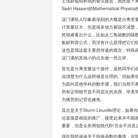
主浅斟低唱和我的看法接近，因此接下
Sadri Hassani的Mathematical Phy
这门课给人印象最深刻的大概是分离变
计算量巨大，但是很多地方都说不清楚
然很难看出什么，比如从三角函数的级
集邮和背公式，而没有什么原理把它们
这也是我这篇主要想传递的观念：特殊
这门课的其他小的点先做一些点评。
首先是分离变量这个操作，虽然同学们
说清楚为什么这样做是合理的。但如果你学过
为面向其他学科的数学课，我们当然不
所有证明细节是不同层次的东西，毕竟
为痛苦的记背也难免。
其次是关于Sturm-Liouville理
论直接是相应的推广，接受起来并不困
重要，但是众所周知线代B1完全不涉及
现在我想谈谈关于特殊函数的事情，这