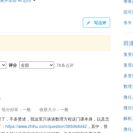
季孝
不够。总体来说，成绩分布中的高分部分学生比例较高，但对
田可
写点评
李平
为较匹配科大学习风格，适合希望通过较少课后工作量获取高
温和的态度受到学生称赞。然而，课程内容的深入程度以及考
田
门课的选择更多取决于学生自身的学习需求和期望。
复变
复变
评分
78条点评
多变
数理
微分
春
微分
给分好坏：一般
收获大小：一般
解析
楚了，不多赘述，我这里只谈谈数理方程这门课本身，以及怎
了：
https://www.zhihu.com/question/385968442
，其中，答
微分