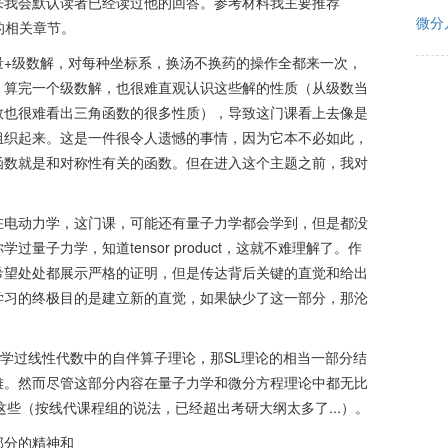
来我会默认读者已经读过他的回答。参考材料我主要推荐
微分
sics的相关章节。
量+级数解，对每种坐标系，换汤不换药的操作全都来一次，
，算完一个级数解，也很难直观认识这些解的性质（从级数当
数也很难看出三角函数的很多性质），导致这门课看上去像是
组织起来。这是一件很令人遗憾的事情，因为它本不必如此，
函数就是和对称性有关的函数。但在进入这个主题之前，我对
在电动力学，这门课，可能还有量子力学都会学到，但是都没
量子力学，知道tensor product，这就不难理解了。作
希望处处都展示严格的证明，但是传达背后关键的直觉和给出
学习的终极目的是建立新的直觉，如果缺少了这一部分，那沦
论，如果你学过线性代数中的自伴算子理论，那SL理论的相当一部分结
难。然而尽管这部分内容在量子力学和微分方程理论中都无比
这些（按线代课程组的说法，已经超出考研大纲太多了...）。
部分的精神和