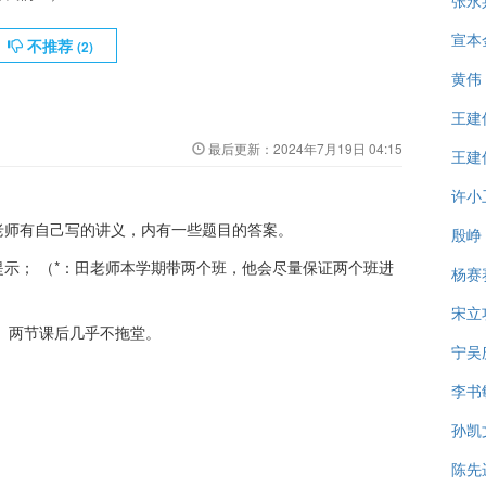
张永
宣本
不推荐
(
2
)
黄伟
王建
最后更新：
2024年7月19日 04:15
王建
许小
老师有自己写的讲义，内有一些题目的答案。
殷峥
示； （*：田老师本学期带两个班，他会尽量保证两个班进
杨赛
）
宋立
”。两节课后几乎不拖堂。
宁吴
李书
孙凯
陈先