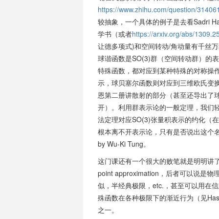
https://www.zhihu.com/question/3140
较抽象，一个具体的例子是去看Sadri Hass
学书（或者
https://arxiv.org/abs/1309.2
让德多项式)和空间转动/角动量有千丝
球谐函数是SO(3)群（空间转动群）
特殊函数，都对应到某种特殊的对称操
示，球贝塞尔函数则对应到三维欧氏变
恩第二册讲散射的部分（甚至还导出了球贝
开）。利用群表示论的一般定理，我们
法定理对应SO(3)张量积表示的约化
根本离不开表示论，只有是否说出这个名字的区别
by Wu-Ki Tung。
这门课还有一个很大的败笔就是明明讲了
point approximation，后
似，半经典极限，etc.，甚至可以用在信息
殊函数在各种极限下的渐近行为（见Has
之一。