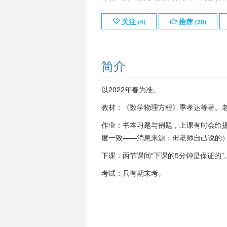
关注
推荐
(
4
)
(
20
)
简介
以2022年春为准。
教材：《数学物理方程》季孝达等著。
作业：书本习题与例题，上课有时会给提
度一致——消息来源：田老师自己说的
下课：两节课间“下课的5分钟是保证的
考试：只有期末考。