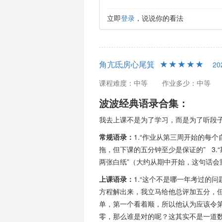
立即
登录
，说说你的看法
角亢氐房心尾箕
20
课程难度：中等
作业多少：中等
波波经典语录合集：
我去上课不是为了学习，而是为了听段
常规语录：
1.“作业从第三周开始的每个
拖，但下课的五分钟至少是保证的” 3
两张白纸”（大约从期中开始，这句话会
上课语录：
1.“这个不是哪一年考过的问
方程解出来，我立马给他总评加五分，但现
单，第一个看着顺，所以他认为应该令
零，那么谁是对的呢？这其实不是一道