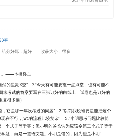
2024年4月29日 08:46
23春
给分好坏：超好
收获大小：很多
子。——本楼楼主
自然的星期X交”​ 2.“今天有可能要拖一点点堂，也有可能不
.“期末考试的答案要写在三张订好的白纸上，试卷也是订好的
重复很多遍）​
题，它是哪一年没考过的问题” 2.“以前我说谁要是能把这个
在不行，jwc的流程比较复杂” 3.“小明思考问题比较简
第一个式子等于零；但小明的爸爸认为应该令第二个式子等于
数学题，而是一道语文题。小明是错的，因为他是小明”