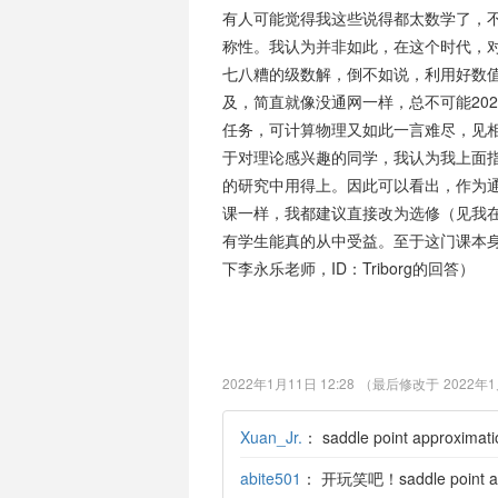
有人可能觉得我这些说得都太数学了，
称性。我认为并非如此，在这个时代，
七八糟的级数解，倒不如说，利用好数
及，简直就像没通网一样，总不可能20
任务，可计算物理又如此一言难尽，见
于对理论感兴趣的同学，我认为我上面
的研究中用得上。因此可以看出，作为
课一样，我都建议直接改为选修（见我
有学生能真的从中受益。至于这门课本身怎
下李永乐老师，ID：Triborg的回答）
2022年1月11日 12:28
（最后修改于
2022年1
Xuan_Jr.
：
saddle point appr
abite501
：
开玩笑吧！saddle poin