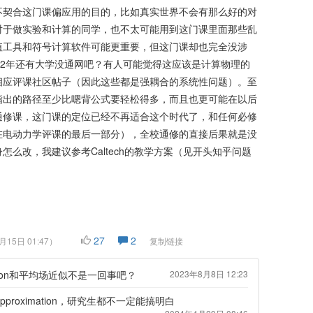
不契合这门课偏应用的目的，比如真实世界不会有那么好的对
对于做实验和计算的同学，也不太可能用到这门课里面那些乱
值工具和符号计算软件可能更重要，但这门课却也完全没涉
22年还有大学没通网吧？有人可能觉得这应该是计算物理的
相应评课社区帖子（因此这些都是强耦合的系统性问题）。至
指出的路径至少比嗯背公式要轻松得多，而且也更可能在以后
通修课，这门课的定位已经不再适合这个时代了，和任何必修
在电动力学评课的最后一部分），全校通修的直接后果就是没
么改，我建议参考Caltech的教学方案（见开头知乎问题
27
2
月15日 01:47
）
复制链接
oximation和平均场近似不是一回事吧？
2023年8月8日 12:23
t approximation，研究生都不一定能搞明白