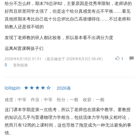
给分不怎么样，期末79总评82，主要原因是优秀率限制，老师讲的
好而且班里同学太强了，但是这个给分真感觉有点不平衡……看见
其他班期末考比自己低十分总评比自己高谁绷得住……不过老师和
助教人还是很不错的
发现丁老师教的班人都比较卷，所以基本看不出调分力度
远离AI置课啊孩子们
1
2026年6月16日 01:51
（最后修改于
2026年8月3日 06:49
）
0
复制链接
lolispin
2026春
难度：中等
作业：中等
给分：一般
收获：一般
这门课本学期是第一次统考，所以丁老师也在摸索中教学。要教授
的知识点几乎与普通物理力学相当，包括流体力学与狭义相对论，
然而只有12周的上课时间，这也导致了拖堂成为一种无法避免的事
情。