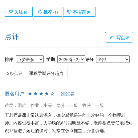
关注
推荐
不推荐
(
0
)
(
1
)
(
0
)
点评
写点评
排序
学期
评分
2条点评
课程学期评分趋势
匿名用户
2026春
难度：困难
作业：中等
给分：一般
收获：一般
丁老师讲课非常认真深入，确实感觉是讲的非常好的一个物理老
师。内容也很丰富，力学B的课时很明显不够，老师很负责任地把知
识都塞进了短短的课时，经常在饭点拖堂，介意慎选。