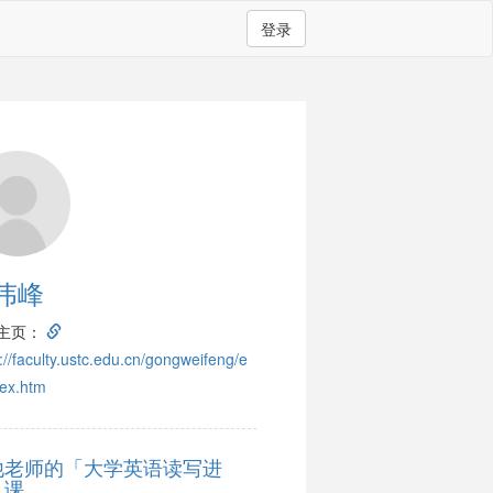
登录
伟峰
主页：
://faculty.ustc.edu.cn/gongweifeng/e
dex.htm
他老师的「大学英语读写进
」课