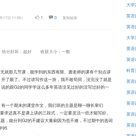
大学
英语
1
0
月17日 11:50
）
复制链接
英语
大学
英语
给分好坏：超好
收获大小：一般
英语
科普
若无就那几节课，能学到的东西有限。龚老师的课有个别点讲
，开了眼了。不过讲写作这一块，我不敢苟同，没完没了就是
英语
说的跟G2的同学学这么多年英语没见过好的没写过好的一
英语
英语
。有一个期末的课堂作文，我们班的主题是聊一聊长辈们
实话这个作文的要求还真不是课上讲的三段式，一定要灵活一些才能写好。
英语
的原题，能分到G2的不建议大量刷因为也不难，不过期中的选词
英语
95
英语