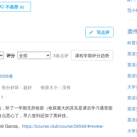
不推荐
(
0
)
范小
龚
写点评
科普
英语
评分
3条点评
课程学期评分趋势
英语
英语
2026春
大学
给分好坏：超好
收获大小：没有
0！
英语
的，听了一学期无所收获（收获最大的其实是课后学习通里面
英语
有点恶心了，早八签到还加了黑科技。
英语
Garcia。
https://icourse.club/course/26548/#review-
大学