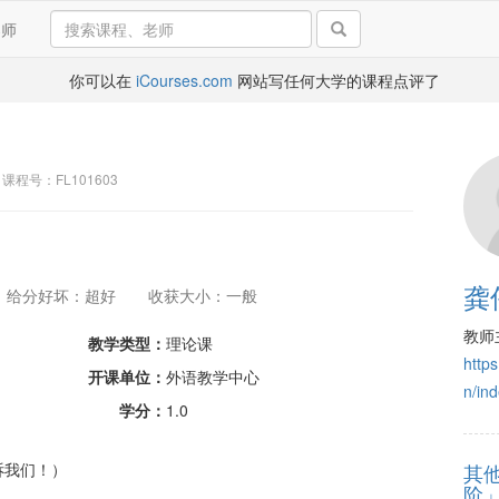
导师
你可以在
iCourses.com
网站写任何大学的课程点评了
 课程号：FL101603
龚
给分好坏：超好
收获大小：一般
教师
教学类型：
理论课
https
开课单位：
外语教学中心
n/in
学分：
1.0
诉我们！）
其
阶