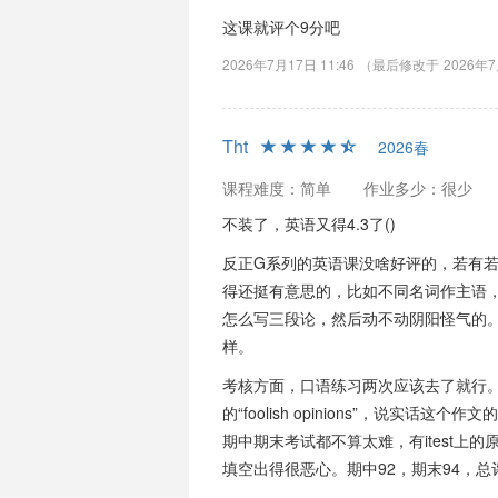
这课就评个9分吧
2026年7月17日 11:46
（最后修改于
2026年7
Tht
2026春
课程难度：简单
作业多少：很少
不装了，英语又得4.3了()
反正G系列的英语课没啥好评的，若有
得还挺有意思的，比如不同名词作主语
怎么写三段论，然后动不动阴阳怪气的。
样。
考核方面，口语练习两次应该去了就行
的“foolish opinions”，说
期中期末考试都不算太难，有itest上
填空出得很恶心。期中92，期末94，总评