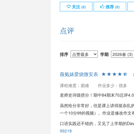
关注
推荐
(
0
)
(
0
)
点评
排序
学期
薇氨婊爱烧微安表
课程难度：困难
作业多少：很多
老师史诗级捞分！期中84期末70总评4.
虽然给分非常好，但是课上讲得挺杂乱
一个10分钟的视频）。作业是修改作文
口语实践还不错的，又见了上学期的David 
99218