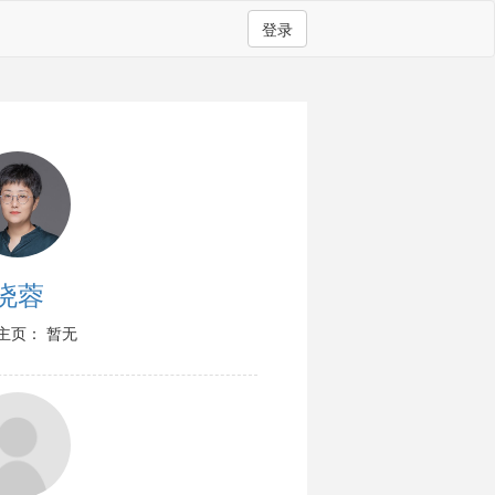
登录
晓蓉
主页： 暂无