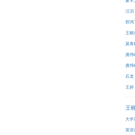
夏学
汪滔
邢鸿
王晓
莫青
龚伟
龚伟峰,
石龙
王婷
王
大学
英语