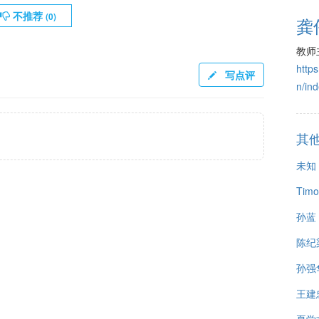
不推荐
(
0
)
龚
教师
https
写点评
n/in
其
未知
Timo
孙蓝
陈纪
孙强
王建