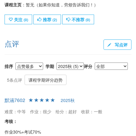
课程主页
：暂无（如果你知道，劳烦告诉我们！）
关注
推荐
不推荐
(
0
)
(
2
)
(
0
)
点评
写点评
排序
学期
评分
5条点评
课程学期评分趋势
默涵7602
2025秋
难度：中等
作业：很少
给分：超好
收获：一般
考核：
作业30%+考试70%