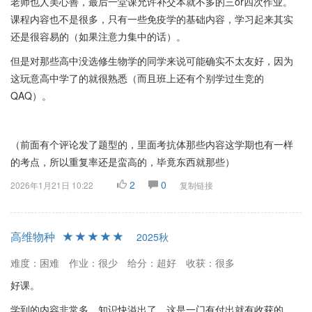
老师也人美心善，最后一堂课允许补交本就不多的三or四次作业。
课程内容也不是很多，只有一些免疫学的基础内容，学习起来其实
还是很容易的（如果注意力集中的话）。
但是对那些高中没选修生物学的同学来说可能确实不太友好，因为
这玩意高中学了的就很熟悉（而且班上还有个别学过生竞的
QAQ）。
（前面有个评论发了题型的，里面考抗体那些内容这学期也有一样
的考点，所以重复率还是蛮高的，毕竟东西就那些）
2
0
2026年1月21日 10:22
复制链接
高维物种
2025秋
难度：困难
作业：很少
给分：超好
收获：很多
好课。
学到的内容非常多，知识快溢出了。这是一门有付出就有收获的