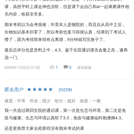
课，虽然平时上课走神也没听，但是课下会自己和ai一起琢磨课件相
关内容，收获非常多。
期末考前以为会考很难，毕竟本人是物院的，而且自从高中之后，
生物知识基本归零了，所以考前也复习得很认真，结果到了考试人
懵了，因为考得简单得有点离谱，9分钟就写完卷子了。
最后总评分也是意料之中，4.3。鉴于生院通识课含金量之高，遂再
选一门。
1
0
2026年1月22日 01:52
复制链接
匿名用户
2025秋
难度：中等
作业：很少
给分：超好
收获：一般
我一共选过两回生院的通识课，第一次是生态与环境，第二次是免
疫与健康。生态与环境认真听了3.3，免疫与健康临时抱佛脚4.3。
还是更推荐大家去抢那些没有期末考试的课