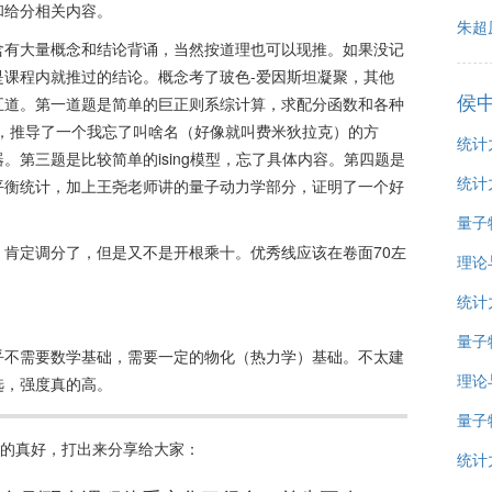
和给分相关内容。
朱超
含有大量概念和结论背诵，当然按道理也可以现推。如果没记
课程内就推过的结论。概念考了玻色-爱因斯坦凝聚，其他
侯
五道。第一道题是简单的巨正则系综计算，求配分函数和各种
，推导了一个我忘了叫啥名（好像就叫费米狄拉克）的方
统计
。第三题是比较简单的ising模型，忘了具体内容。第四题是
统计
平衡统计，加上王尧老师讲的量子动力学部分，证明了一个好
。
量子
肯定调分了，但是又不是开根乘十。优秀线应该在卷面70左
理论
统计
量子
乎不需要数学基础，需要一定的物化（热力学）基础。不太建
理论与
选，强度真的高。
量子
讲的真好，打出来分享给大家：
统计