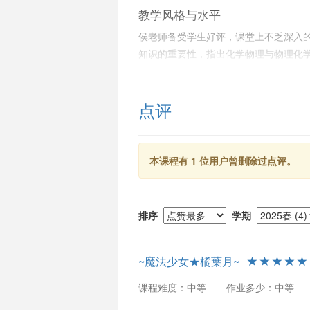
教学风格与水平
侯老师备受学生好评，课堂上不乏深入
知识的重要性，指出化学物理与物理化
智能和生命科学。侯老师用实例说明统
乐趣以及思维的挑战。
点评
适用学生与建议
本课程适合具备一定基础且对统计物理
学生具备理论力学和量子力学背景以充
本课程有 1 位用户曾删除过点评。
与广度可能会超出基础科学专业的一些
来的科研或工作打下坚实基础。
排序
学期
~魔法少女★橘葉月~
课程难度：中等
作业多少：中等