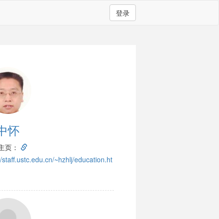
登录
中怀
主页：
//staff.ustc.edu.cn/~hzhlj/education.ht