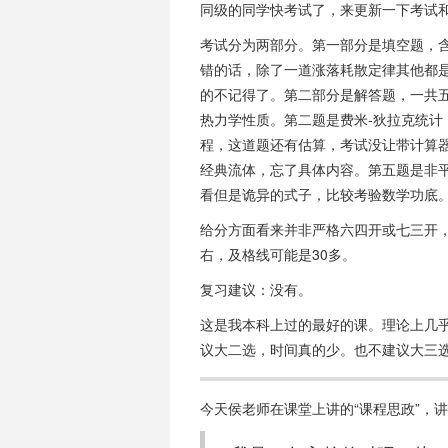
同级的同学快考试了，来更新一下考试
考试分为两部分。第一部分是填空题，
错的话，除了一道涨落耗散定律其他都是
的不记得了。第二部分是解答题，一共
热力学性质。第二题是费米-狄拉克统计
程，这道题还有估算，考试没让带计算器
经典流体，忘了具体内容。第五题是非
看但是诡异的式子，比较考验数学功底
给分方面看来并非严格六四开或七三开，
右，及格线可能是30多。
复习建议：没有。
这是我本科上过的最好的课。理论上几
议大二选，时间真的少。也不建议大三
今天侯老师在课堂上讲的“课程思政”，