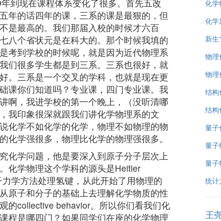
89年到现在课程体系变化了很多。首先五改
化学
五年的话四年的课，三系的课是最狠的，但
化学
不是最高的。我们那届入校的时候才六百
七八个省状元是在科大的。那个时候我填的
新生
是考到学校的时候呢，就是因为近代物理系
物理化
我们很多学生都是到三系。三系也很好，就
物理
好。三系是一个交叉的学科，也就是现在更
础课你们知道吗？专业课，四门专业课。我
结构
讲啊，我进学校的第一个晚上，（没听清哪
结构
，我印象很深就跟我们讲化学物理系的文
说化学不如化学的化学，物理不如物理的物
量子
的化学强很多，物理比化学的物理强很多。
量子
究化学问题，他是要深入到原子分子层次上
量子
化学物理这个学科的源头是Heitler
量子力学方法处理氢键，从此开始了用物理的
统计
从原子和分子的基础上去理解化学物质的性
llective behavior。所以你们看我们化
王
课程是哪四门？如果同学们在座的化学物理