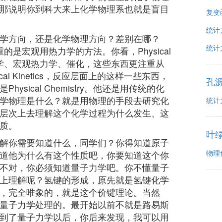
那说明你到科大来上化学物理系也就是盲目
复变
统计
学方向，还是化学物理方向？差别在哪？
统计
y，他注重的是宏观用热力学的方法。你看，Physical
是电化学、宏观热力学、催化，这些东西更注重从
al Kinetics，反应层面上的这样一些东西，
孔
ysical Chemistry。他还是用传统的化
学物理是什么？就是用物理的手段去研究化
统计
层次上去理解这个化学过程为什么发生、这
质。
叶
解你需要知道什么，同学们？你得知道原子
物理化
道他为什么有这个性质吧，你要知道这个你
不对，你必须知道量子力学吧。你不懂量子
上理解呢？氢键的形成，原先就是氢键化学
，完全唯象的，就是这个价键理论。当然
量子力学处理的。最开始以前不就是路易斯
到了量子力学以后，你后来发现，我可以用