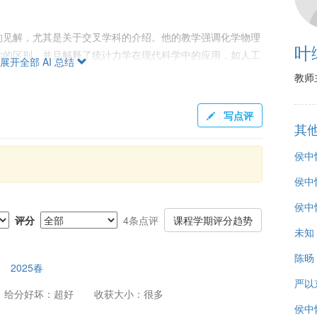
的见解，尤其是关于交叉学科的介绍。他的教学强调化学物理
叶
学的区别，并且解释了统计力学在现代科学中的应用，如人工
展开全部 AI 总结
计力学在理解微观与宏观现象间的连接时，充满了科学探索的
教师
写点评
其
有较高兴趣的学生，尤其是计划在相关领域深造的同学。建议
侯中
分理解课程内容。若想用此课替代热统课程，需注意内容深度
同学的预期。同时，侯老师鼓励学生在上课后保存笔记，为将
侯中
侯中怀
评分
4条点评
课程学期评分趋势
未知
陈旸
2025春
严以
给分好坏：超好
收获大小：很多
侯中