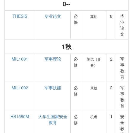
0--
THESIS
毕业论文
必
8
毕
其他
修
业
论
文
1秋
MIL1001
军事理论
必
2
军
笔试（开
修
事
卷）
教
育
MIL1002
军事技能
必
2
军
其他
修
事
教
育
HS1580M
大学生国家安全
必
1
安
机考
教育
修
全
教