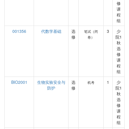
修
课
程
组
001356
代数学基础
选
3
少
笔试（闭
修
院1
卷）
秋
选
修
课
程
组
BIO2001
生物实验安全与
选
1
少
机考
防护
修
院1
秋
选
修
课
程
组