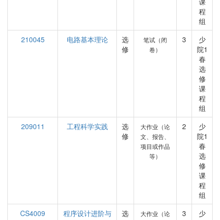
课
程
组
210045
电路基本理论
选
3
少
笔试（闭
修
院1
卷）
春
选
修
课
程
组
209011
工程科学实践
选
2
少
大作业（论
修
院1
文、报告、
春
项目或作品
选
等）
修
课
程
组
CS4009
程序设计进阶与
选
3
少
大作业（论