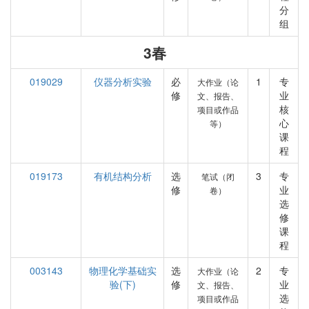
分
组
3春
019029
仪器分析实验
必
1
专
大作业（论
修
业
文、报告、
核
项目或作品
心
等）
课
程
019173
有机结构分析
选
3
专
笔试（闭
修
业
卷）
选
修
课
程
003143
物理化学基础实
选
2
专
大作业（论
验(下)
修
业
文、报告、
选
项目或作品