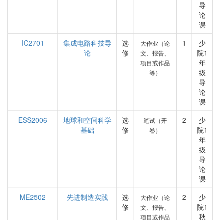
导
论
课
IC2701
集成电路科技导
选
1
少
大作业（论
论
修
院1
文、报告、
年
项目或作品
级
等）
导
论
课
ESS2006
地球和空间科学
选
2
少
笔试（开
基础
修
院1
卷）
年
级
导
论
课
ME2502
先进制造实践
选
2
少
大作业（论
修
院1
文、报告、
秋
项目或作品