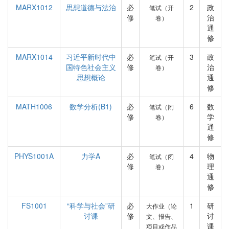
MARX1012
思想道德与法治
必
2
政
笔试（开
修
治
卷）
通
修
MARX1014
习近平新时代中
必
3
政
笔试（开
国特色社会主义
修
治
卷）
思想概论
通
修
MATH1006
数学分析(B1)
必
6
数
笔试（闭
修
学
卷）
通
修
PHYS1001A
力学A
必
4
物
笔试（闭
修
理
卷）
通
修
FS1001
“科学与社会”研
必
1
研
大作业（论
讨课
修
讨
文、报告、
课
项目或作品