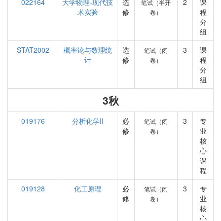
022164
大学物理-现代技
选
2
课
笔试（半开
术实验
修
程
卷）
分
组
STAT2002
概率论与数理统
选
3
课
笔试（闭
计
修
程
卷）
分
组
3秋
019176
分析化学II
必
3
专
笔试（闭
修
业
卷）
核
心
课
程
019128
化工原理
必
3
专
笔试（闭
修
业
卷）
核
心