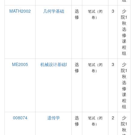
MATH2002
几何学基础
选
3
少
笔试（闭
修
院1
卷）
秋
选
修
课
程
组
ME2005
机械设计基础I
选
3
少
笔试（闭
修
院1
卷）
秋
选
修
课
程
组
008074
遗传学
选
2
少
笔试（闭
修
院1
卷）
秋