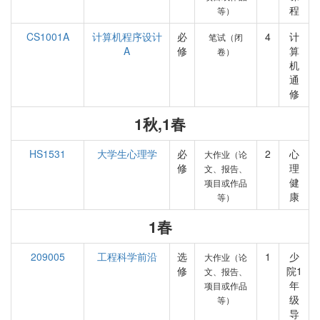
程
等）
CS1001A
计算机程序设计
必
4
计
笔试（闭
A
修
算
卷）
机
通
修
1秋,1春
HS1531
大学生心理学
必
2
心
大作业（论
修
理
文、报告、
健
项目或作品
康
等）
1春
209005
工程科学前沿
选
1
少
大作业（论
修
院1
文、报告、
年
项目或作品
级
等）
导