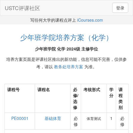
USTC评课社区
登录
写任何大学的课程点评上
iCourses.com
少年班学院培养方案（化学）
少年班学院 化学 2024级 主修学位
培养方案页面是评课社区推出的新功能，信息可能不完善，仅供参
考，请以
教务处培养方案
为准。
课程号
课程名
必
考核形式
学
课
修/
分
程
选
类
修
别
PE00001
基础体育
必
1
必
体育测试
修
修