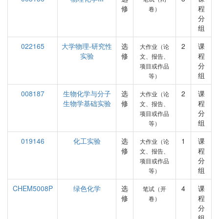
修
程
卷）
分
组
022165
大学物理-研究性
选
2
课
大作业（论
实验
修
程
文、报告、
分
项目或作品
组
等）
008187
生物化学与分子
选
2
课
大作业（论
生物学基础实验
修
程
文、报告、
分
项目或作品
组
等）
019146
化工实验
选
1
课
大作业（论
修
程
文、报告、
分
项目或作品
组
等）
CHEM5008P
绿色化学
选
4
课
笔试（开
修
程
卷）
分
组