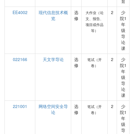
育
EE4002
现代信息技术概
选
2
少
大作业（论
览
修
院1
文、报告、
年
项目或作品
级
等）
导
论
课
022166
天文学导论
选
2
少
笔试（开
修
院1
卷）
年
级
导
论
课
221001
网络空间安全导
选
2
少
笔试（开
论
修
院1
卷）
年
级
导