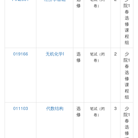
修
院1
卷）
春
选
修
课
程
组
019166
无机化学I
选
2
少
笔试（闭
修
院1
卷）
春
选
修
课
程
组
011103
代数结构
选
3
少
笔试（闭
修
院1
卷）
春
选
修