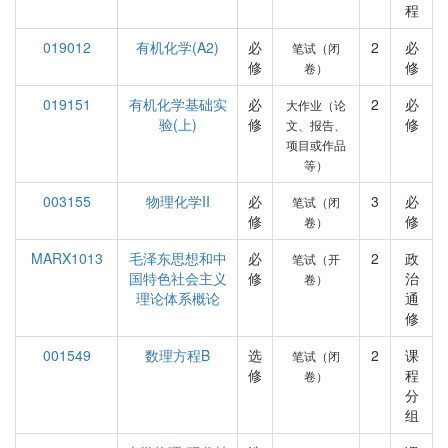
程
019012
有机化学(A2)
必
2
必
笔试（闭
修
修
卷）
019151
有机化学基础实
必
2
必
大作业（论
验(上)
修
修
文、报告、
项目或作品
等）
003155
物理化学II
必
3
必
笔试（闭
修
修
卷）
MARX1013
毛泽东思想和中
必
2
政
笔试（开
国特色社会主义
修
治
卷）
理论体系概论
通
修
001549
数理方程B
选
2
课
笔试（闭
修
程
卷）
分
组