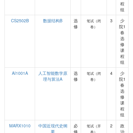
程
组
CS2502B
数据结构B
选
3
少
笔试（闭
修
院1
卷）
春
选
修
课
程
组
AI1001A
人工智能数学原
选
4
少
笔试（闭
理与算法A
修
院1
卷）
春
选
修
课
程
组
MARX1010
中国近现代史纲
必
2
政
笔试（开
要
修
治
卷）