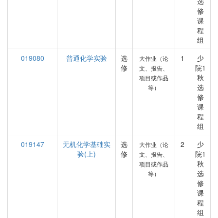
选
修
课
程
组
019080
普通化学实验
选
1
少
大作业（论
修
院1
文、报告、
秋
项目或作品
选
等）
修
课
程
组
019147
无机化学基础实
选
2
少
大作业（论
验(上)
修
院1
文、报告、
秋
项目或作品
选
等）
修
课
程
组