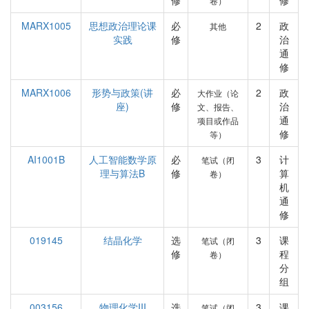
修
修
卷）
MARX1005
思想政治理论课
必
2
政
其他
实践
修
治
通
修
MARX1006
形势与政策(讲
必
2
政
大作业（论
座)
修
治
文、报告、
通
项目或作品
修
等）
AI1001B
人工智能数学原
必
3
计
笔试（闭
理与算法B
修
算
卷）
机
通
修
019145
结晶化学
选
3
课
笔试（闭
修
程
卷）
分
组
003156
物理化学III
选
3
课
笔试（闭