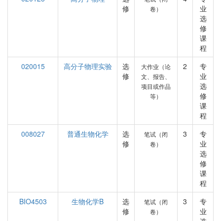
修
业
卷）
选
修
课
程
020015
高分子物理实验
选
2
专
大作业（论
修
业
文、报告、
选
项目或作品
修
等）
课
程
008027
普通生物化学
选
3
专
笔试（闭
修
业
卷）
选
修
课
程
BIO4503
生物化学B
选
3
专
笔试（闭
修
业
卷）