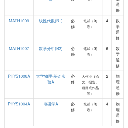
通
修
MATH1009
线性代数(B1)
必
4
数
笔试（闭
修
学
卷）
通
修
MATH1007
数学分析(B2)
必
6
数
笔试（闭
修
学
卷）
通
修
PHYS1008A
大学物理-基础实
必
2
物
大作业（论
验A
修
理
文、报告、
通
项目或作品
修
等）
PHYS1004A
电磁学A
必
4
物
笔试（闭
修
理
卷）
通
修