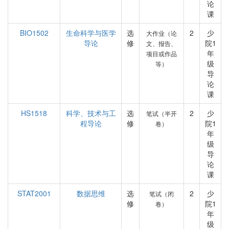
论
课
BIO1502
生命科学与医学
选
2
少
大作业（论
导论
修
院1
文、报告、
年
项目或作品
级
等）
导
论
课
HS1518
科学、技术与工
选
2
少
笔试（半开
程导论
修
院1
卷）
年
级
导
论
课
STAT2001
数据思维
选
2
少
笔试（闭
修
院1
卷）
年
级