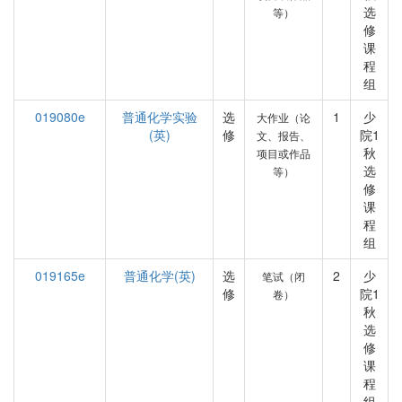
选
等）
修
课
程
组
019080e
普通化学实验
选
1
少
大作业（论
(英)
修
院1
文、报告、
秋
项目或作品
选
等）
修
课
程
组
019165e
普通化学(英)
选
2
少
笔试（闭
修
院1
卷）
秋
选
修
课
程
组