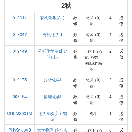
2秋
019011
有机化学(A1)
必
4
必
笔试（闭
修
修
卷）
019047
有机化学B
必
4
必
笔试（闭
修
修
卷）
019149
分析化学基础实
必
2
必
大作业（论
验(上)
修
修
文、报告、
项目或作品
等）
019175
分析化学I
必
2
必
笔试（闭
修
修
卷）
003154
物理化学I
必
4
必
笔试（闭
修
修
卷）
CHEM2001M
化学实验安全知
必
1
必
机考
识
修
修
PHYS1009B
大学物理-综合实
必
0
必
大作业（论