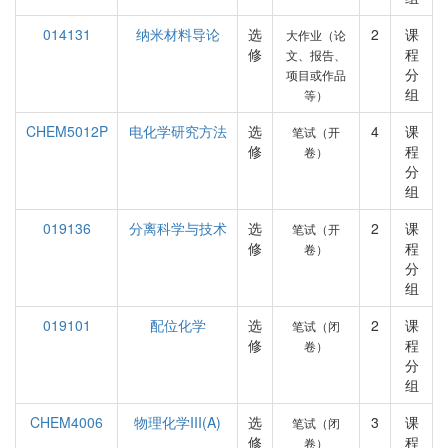
014131
纳米材料导论
选
2
课
大作业（论
修
程
文、报告、
分
项目或作品
组
等）
CHEM5012P
电化学研究方法
选
4
课
笔试（开
修
程
卷）
分
组
019136
分离科学与技术
选
2
课
笔试（开
修
程
卷）
分
组
019101
配位化学
选
2
课
笔试（闭
修
程
卷）
分
组
CHEM4006
物理化学III(A)
选
3
课
笔试（闭
修
程
卷）