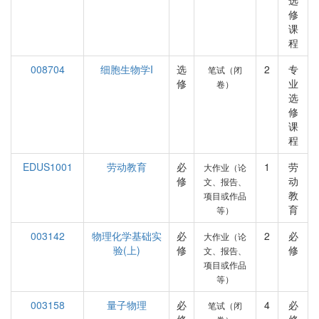
选
修
课
程
008704
细胞生物学I
选
2
专
笔试（闭
修
业
卷）
选
修
课
程
EDUS1001
劳动教育
必
1
劳
大作业（论
修
动
文、报告、
教
项目或作品
育
等）
003142
物理化学基础实
必
2
必
大作业（论
验(上)
修
修
文、报告、
项目或作品
等）
003158
量子物理
必
4
必
笔试（闭