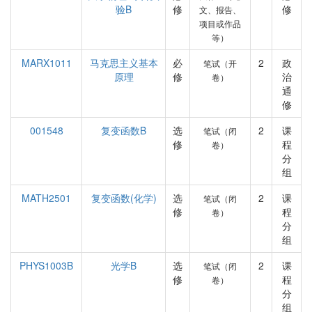
验B
修
修
文、报告、
项目或作品
等）
MARX1011
马克思主义基本
必
2
政
笔试（开
原理
修
治
卷）
通
修
001548
复变函数B
选
2
课
笔试（闭
修
程
卷）
分
组
MATH2501
复变函数(化学)
选
2
课
笔试（闭
修
程
卷）
分
组
PHYS1003B
光学B
选
2
课
笔试（闭
修
程
卷）
分
组