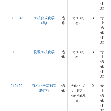
课
程
019064e
有机合成化学
选
3
专
笔试（闭
(英)
修
业
卷）
选
修
课
程
019060
物理有机化学
选
3
专
笔试（闭
修
业
卷）
选
修
课
程
019152
有机化学基础实
选
2
专
大作业（论
验(下)
修
业
文、报告、
选
项目或作品
修
等）
课
程