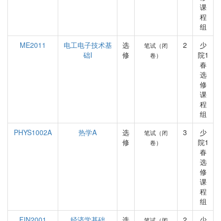
课
程
组
ME2011
电工电子技术基
选
2
少
笔试（闭
础I
修
院1
卷）
春
选
修
课
程
组
PHYS1002A
热学A
选
3
少
笔试（闭
修
院1
卷）
春
选
修
课
程
组
FIN2001
经济学基础
选
2
少
笔试（闭