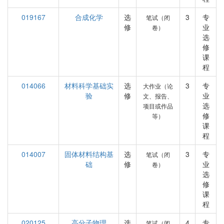
019167
合成化学
选
3
专
笔试（闭
修
业
卷）
选
修
课
程
014066
材料科学基础实
选
3
专
大作业（论
验
修
业
文、报告、
选
项目或作品
修
等）
课
程
014007
固体材料结构基
选
3
专
笔试（闭
础
修
业
卷）
选
修
课
程
020125
高分子物理
选
4
专
笔试（闭