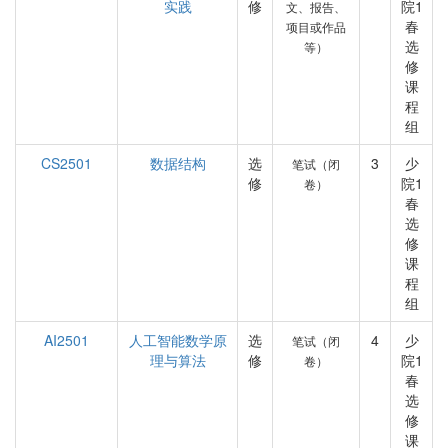
实践
修
院1
文、报告、
春
项目或作品
选
等）
修
课
程
组
CS2501
数据结构
选
3
少
笔试（闭
修
院1
卷）
春
选
修
课
程
组
AI2501
人工智能数学原
选
4
少
笔试（闭
理与算法
修
院1
卷）
春
选
修
课