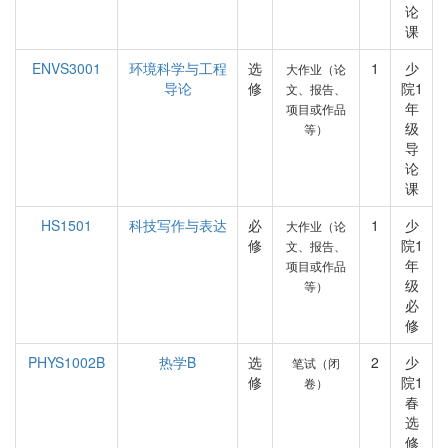
论
课
ENVS3001
环境科学与工程
选
1
少
大作业（论
导论
修
院1
文、报告、
年
项目或作品
级
等）
导
论
课
HS1501
科技写作与表达
必
1
少
大作业（论
修
院1
文、报告、
年
项目或作品
级
等）
必
修
PHYS1002B
热学B
选
2
少
笔试（闭
修
院1
卷）
春
选
修