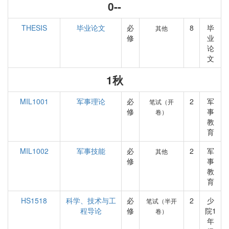
0--
THESIS
毕业论文
必
8
毕
其他
修
业
论
文
1秋
MIL1001
军事理论
必
2
军
笔试（开
修
事
卷）
教
育
MIL1002
军事技能
必
2
军
其他
修
事
教
育
HS1518
科学、技术与工
必
2
少
笔试（半开
程导论
修
院1
卷）
年