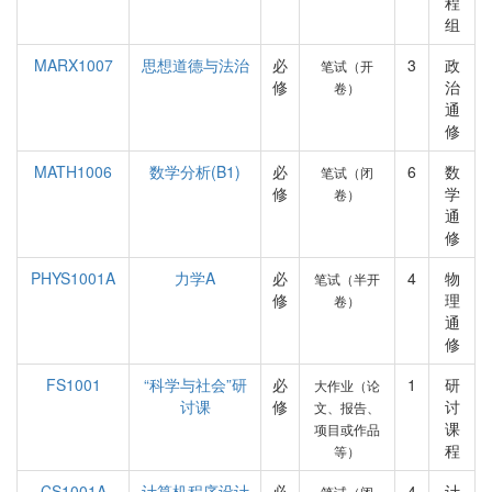
程
组
MARX1007
思想道德与法治
必
3
政
笔试（开
修
治
卷）
通
修
MATH1006
数学分析(B1)
必
6
数
笔试（闭
修
学
卷）
通
修
PHYS1001A
力学A
必
4
物
笔试（半开
修
理
卷）
通
修
FS1001
“科学与社会”研
必
1
研
大作业（论
讨课
修
讨
文、报告、
课
项目或作品
程
等）
CS1001A
计算机程序设计
必
4
计
笔试（闭