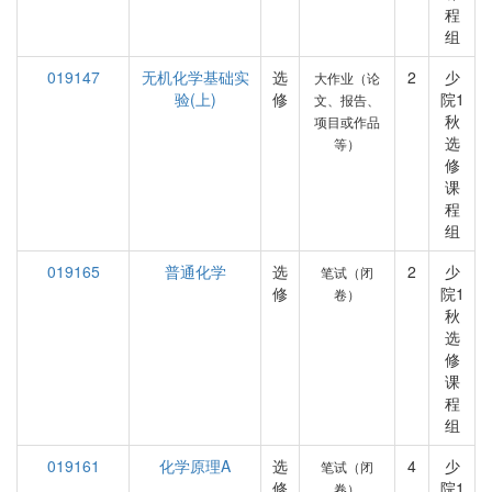
程
组
019147
无机化学基础实
选
2
少
大作业（论
验(上)
修
院1
文、报告、
秋
项目或作品
选
等）
修
课
程
组
019165
普通化学
选
2
少
笔试（闭
修
院1
卷）
秋
选
修
课
程
组
019161
化学原理A
选
4
少
笔试（闭
修
院1
卷）