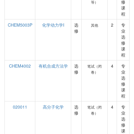
修
等）
课
程
CHEM5003P
化学动力学I
选
2
专
其他
修
业
选
修
课
程
CHEM4002
有机合成方法学
选
4
专
笔试（闭
修
业
卷）
选
修
课
程
020011
高分子化学
选
4
专
笔试（闭
修
业
卷）
选
修
课