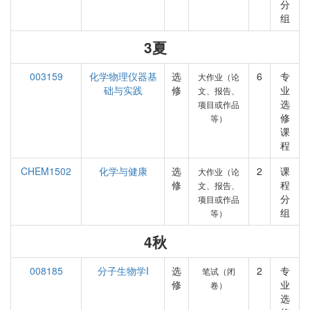
分
组
3夏
003159
化学物理仪器基
选
6
专
大作业（论
础与实践
修
业
文、报告、
选
项目或作品
修
等）
课
程
CHEM1502
化学与健康
选
2
课
大作业（论
修
程
文、报告、
分
项目或作品
组
等）
4秋
008185
分子生物学I
选
2
专
笔试（闭
修
业
卷）
选