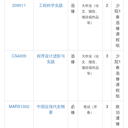
209011
工程科学实践
选
2
少
大作业（论
修
院1
文、报告、
春
项目或作品
选
等）
修
课
程
组
CS4009
程序设计进阶与
选
3
少
大作业（论
实践
修
院1
文、报告、
春
项目或作品
选
等）
修
课
程
组
MARX1002
中国近现代史纲
必
3
政
笔试（开
要
修
治
卷）
通
修