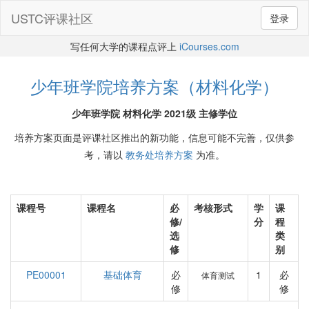
USTC评课社区
登录
写任何大学的课程点评上
iCourses.com
少年班学院培养方案（材料化学）
少年班学院 材料化学 2021级 主修学位
培养方案页面是评课社区推出的新功能，信息可能不完善，仅供参
考，请以
教务处培养方案
为准。
课程号
课程名
必
考核形式
学
课
修/
分
程
选
类
修
别
PE00001
基础体育
必
1
必
体育测试
修
修