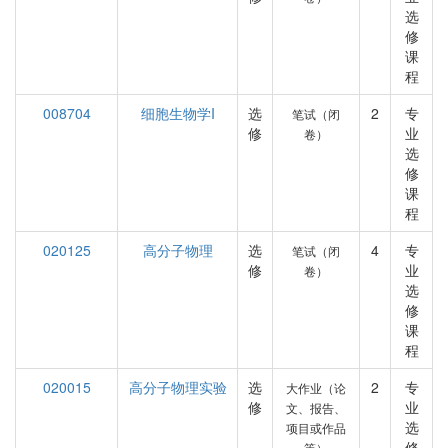
选
修
课
程
008704
细胞生物学I
选
2
专
笔试（闭
修
业
卷）
选
修
课
程
020125
高分子物理
选
4
专
笔试（闭
修
业
卷）
选
修
课
程
020015
高分子物理实验
选
2
专
大作业（论
修
业
文、报告、
选
项目或作品
修
等）