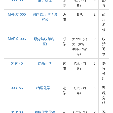
修
修
卷）
MARX1005
思想政治理论课
必
2
政
其他
实践
修
治
通
修
MARX1006
形势与政策(讲
必
2
政
大作业（论
座)
修
治
文、报告、
通
项目或作品
修
等）
019145
结晶化学
选
3
课
笔试（闭
修
程
卷）
分
组
003156
物理化学III
选
3
课
笔试（闭
修
程
卷）
分
组
019103
固体化学导论
选
2
课
大作业（论