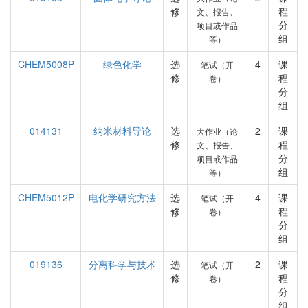
修
程
文、报告、
分
项目或作品
组
等）
CHEM5008P
绿色化学
选
4
课
笔试（开
修
程
卷）
分
组
014131
纳米材料导论
选
2
课
大作业（论
修
程
文、报告、
分
项目或作品
组
等）
CHEM5012P
电化学研究方法
选
4
课
笔试（开
修
程
卷）
分
组
019136
分离科学与技术
选
2
课
笔试（开
修
程
卷）
分
组