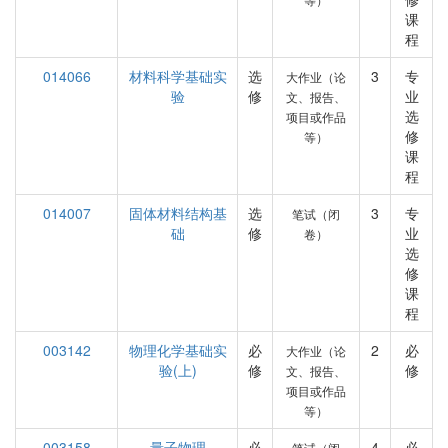
课
程
014066
材料科学基础实
选
3
专
大作业（论
验
修
业
文、报告、
选
项目或作品
修
等）
课
程
014007
固体材料结构基
选
3
专
笔试（闭
础
修
业
卷）
选
修
课
程
003142
物理化学基础实
必
2
必
大作业（论
验(上)
修
修
文、报告、
项目或作品
等）
003158
量子物理
必
4
必
笔试（闭