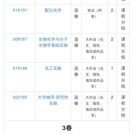
019101
配位化学
选
2
课
笔试（闭
修
程
卷）
分
组
008187
生物化学与分子
选
2
课
大作业（论
生物学基础实验
修
程
文、报告、
分
项目或作品
组
等）
019146
化工实验
选
1
课
大作业（论
修
程
文、报告、
分
项目或作品
组
等）
022165
大学物理-研究性
选
2
课
大作业（论
实验
修
程
文、报告、
分
项目或作品
组
等）
3春