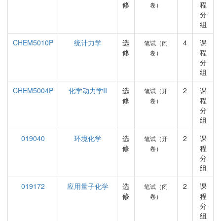
修
程
卷）
分
组
CHEM5010P
统计力学
选
4
课
笔试（闭
修
程
卷）
分
组
CHEM5004P
化学动力学II
选
2
课
笔试（开
修
程
卷）
分
组
019040
环境化学
选
2
课
笔试（开
修
程
卷）
分
组
019172
应用量子化学
选
2
课
笔试（闭
修
程
卷）
分
组