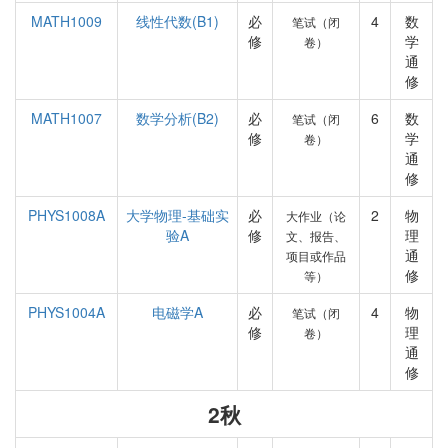
MATH1009
线性代数(B1)
必
4
数
笔试（闭
修
学
卷）
通
修
MATH1007
数学分析(B2)
必
6
数
笔试（闭
修
学
卷）
通
修
PHYS1008A
大学物理-基础实
必
2
物
大作业（论
验A
修
理
文、报告、
通
项目或作品
修
等）
PHYS1004A
电磁学A
必
4
物
笔试（闭
修
理
卷）
通
修
2秋