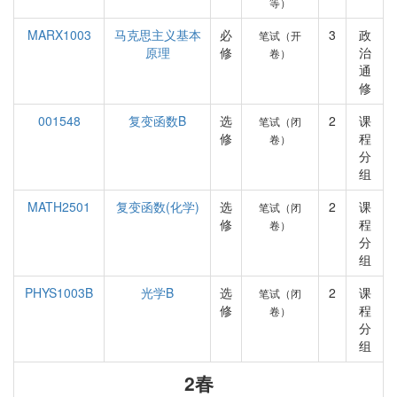
等）
MARX1003
马克思主义基本
必
3
政
笔试（开
原理
修
治
卷）
通
修
001548
复变函数B
选
2
课
笔试（闭
修
程
卷）
分
组
MATH2501
复变函数(化学)
选
2
课
笔试（闭
修
程
卷）
分
组
PHYS1003B
光学B
选
2
课
笔试（闭
修
程
卷）
分
组
2春