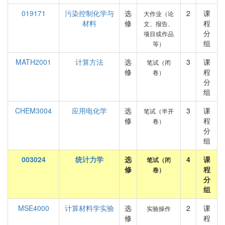
019171
污染控制化学与
选
2
课
大作业（论
材料
修
程
文、报告、
分
项目或作品
组
等）
MATH2001
计算方法
选
3
课
笔试（闭
修
程
卷）
分
组
CHEM3004
应用电化学
选
3
课
笔试（半开
修
程
卷）
分
组
003024
统计力学
选
4
课
笔试（闭
修
程
卷）
分
组
MSE4000
计算材料学实验
选
2
课
实验操作
修
程