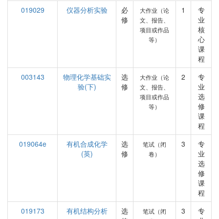
019029
仪器分析实验
必
1
专
大作业（论
修
业
文、报告、
核
项目或作品
心
等）
课
程
003143
物理化学基础实
选
2
专
大作业（论
验(下)
修
业
文、报告、
选
项目或作品
修
等）
课
程
019064e
有机合成化学
选
3
专
笔试（闭
(英)
修
业
卷）
选
修
课
程
019173
有机结构分析
选
3
专
笔试（闭