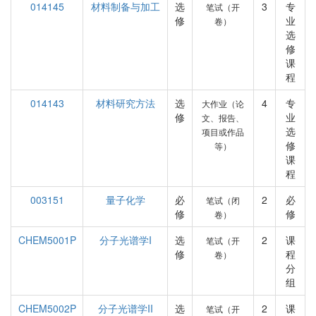
014145
材料制备与加工
选
3
专
笔试（开
修
业
卷）
选
修
课
程
014143
材料研究方法
选
4
专
大作业（论
修
业
文、报告、
选
项目或作品
修
等）
课
程
003151
量子化学
必
2
必
笔试（闭
修
修
卷）
CHEM5001P
分子光谱学I
选
2
课
笔试（开
修
程
卷）
分
组
CHEM5002P
分子光谱学II
选
2
课
笔试（开