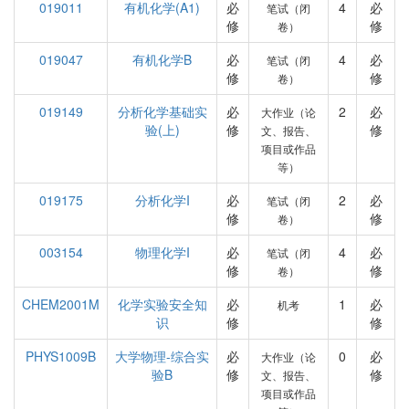
019011
有机化学(A1)
必
4
必
笔试（闭
修
修
卷）
019047
有机化学B
必
4
必
笔试（闭
修
修
卷）
019149
分析化学基础实
必
2
必
大作业（论
验(上)
修
修
文、报告、
项目或作品
等）
019175
分析化学I
必
2
必
笔试（闭
修
修
卷）
003154
物理化学I
必
4
必
笔试（闭
修
修
卷）
CHEM2001M
化学实验安全知
必
1
必
机考
识
修
修
PHYS1009B
大学物理-综合实
必
0
必
大作业（论
验B
修
修
文、报告、
项目或作品