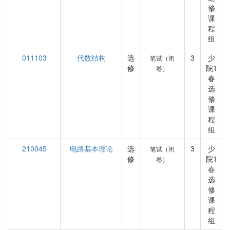
修
课
程
组
011103
代数结构
选
3
少
笔试（闭
修
院1
卷）
春
选
修
课
程
组
210045
电路基本理论
选
3
少
笔试（闭
修
院1
卷）
春
选
修
课
程
组