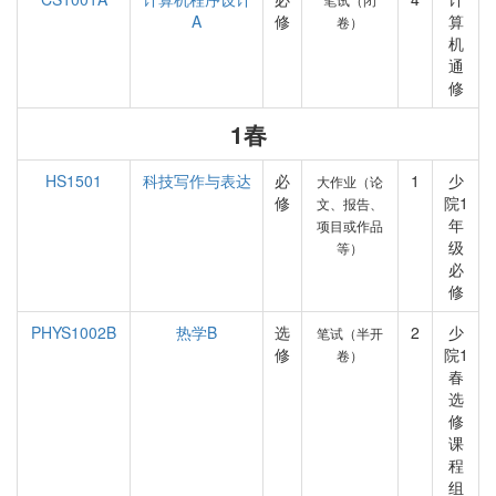
A
修
算
卷）
机
通
修
1春
HS1501
科技写作与表达
必
1
少
大作业（论
修
院1
文、报告、
年
项目或作品
级
等）
必
修
PHYS1002B
热学B
选
2
少
笔试（半开
修
院1
卷）
春
选
修
课
程
组