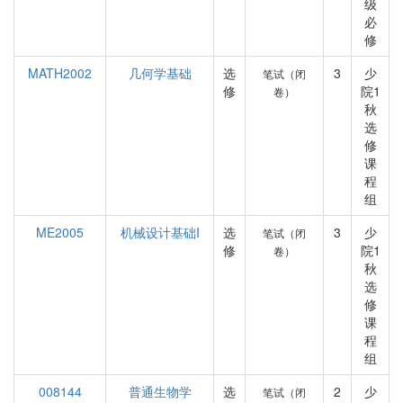
级
必
修
MATH2002
几何学基础
选
3
少
笔试（闭
修
院1
卷）
秋
选
修
课
程
组
ME2005
机械设计基础I
选
3
少
笔试（闭
修
院1
卷）
秋
选
修
课
程
组
008144
普通生物学
选
2
少
笔试（闭