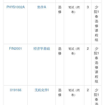
PHYS1002A
热学A
选
3
少
笔试（闭
修
院1
卷）
春
选
修
课
程
组
FIN2001
经济学基础
选
2
少
笔试（闭
修
院1
卷）
春
选
修
课
程
组
019166
无机化学I
选
2
少
笔试（闭
修
院1
卷）
春
选