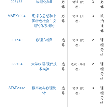
003155
物理化学II
必
3
必
笔试（闭
修
修
卷）
MARX1004
毛泽东思想和中
必
3
政
笔试（开
国特色社会主义
修
治
卷）
理论体系概论
通
修
001549
数理方程B
选
2
课
笔试（闭
修
程
卷）
分
组
022164
大学物理-现代技
选
2
课
笔试（半开
术实验
修
程
卷）
分
组
STAT2002
概率论与数理统
选
3
课
笔试（闭
计
修
程
卷）
分
组