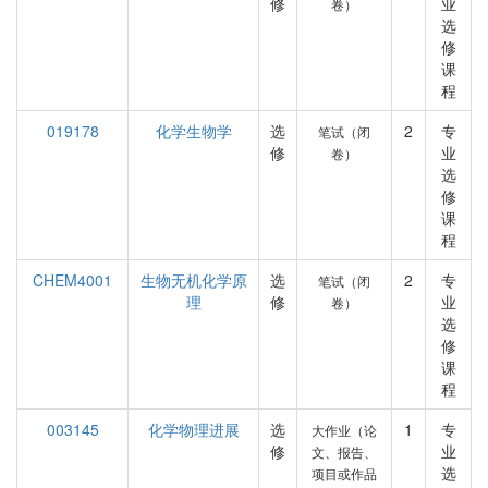
修
业
卷）
选
修
课
程
019178
化学生物学
选
2
专
笔试（闭
修
业
卷）
选
修
课
程
CHEM4001
生物无机化学原
选
2
专
笔试（闭
理
修
业
卷）
选
修
课
程
003145
化学物理进展
选
1
专
大作业（论
修
业
文、报告、
选
项目或作品