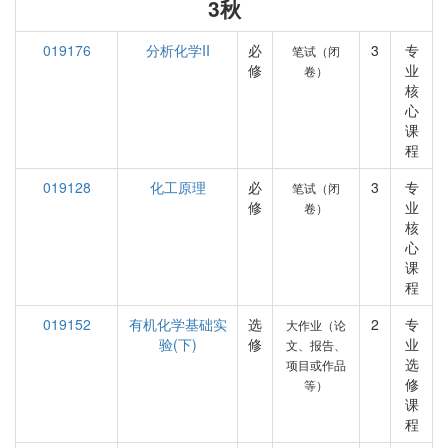
3秋
019176
分析化学II
必
3
专
笔试（闭
修
业
卷）
核
心
课
程
019128
化工原理
必
3
专
笔试（闭
修
业
卷）
核
心
课
程
019152
有机化学基础实
选
2
专
大作业（论
验(下)
修
业
文、报告、
选
项目或作品
修
等）
课
程