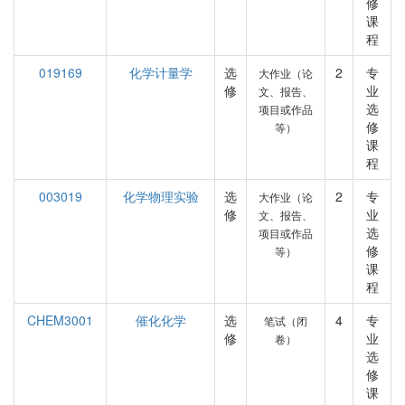
修
课
程
019169
化学计量学
选
2
专
大作业（论
修
业
文、报告、
选
项目或作品
修
等）
课
程
003019
化学物理实验
选
2
专
大作业（论
修
业
文、报告、
选
项目或作品
修
等）
课
程
CHEM3001
催化化学
选
4
专
笔试（闭
修
业
卷）
选
修
课