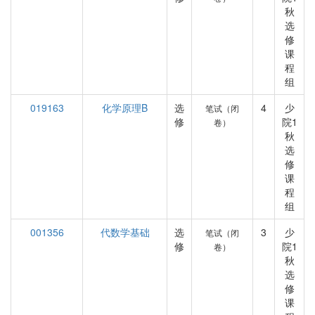
秋
选
修
课
程
组
019163
化学原理B
选
4
少
笔试（闭
修
院1
卷）
秋
选
修
课
程
组
001356
代数学基础
选
3
少
笔试（闭
修
院1
卷）
秋
选
修
课