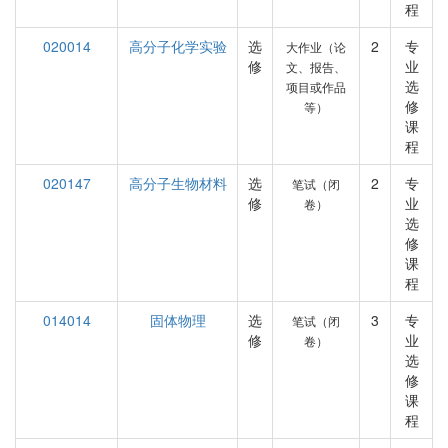
程
020014
高分子化学实验
选
2
专
大作业（论
修
业
文、报告、
选
项目或作品
修
等）
课
程
020147
高分子生物材料
选
2
专
笔试（闭
修
业
卷）
选
修
课
程
014014
固体物理
选
3
专
笔试（闭
修
业
卷）
选
修
课
程