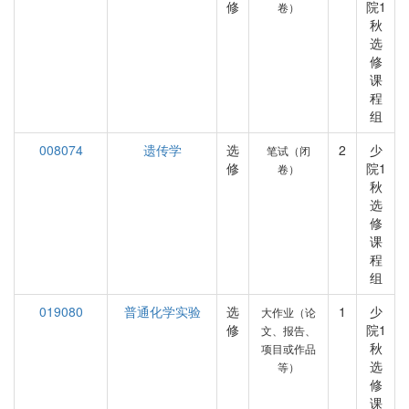
修
院1
卷）
秋
选
修
课
程
组
008074
遗传学
选
2
少
笔试（闭
修
院1
卷）
秋
选
修
课
程
组
019080
普通化学实验
选
1
少
大作业（论
修
院1
文、报告、
秋
项目或作品
选
等）
修
课