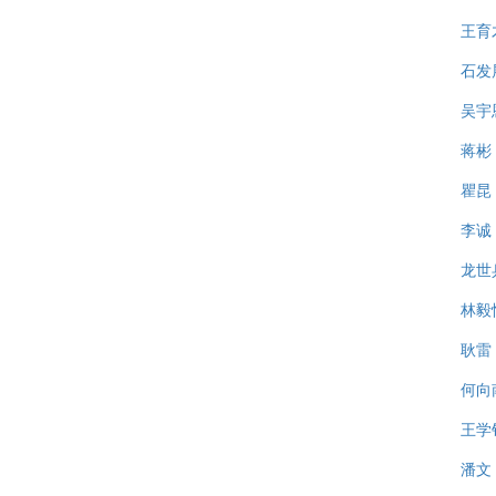
王育
石发
吴宇
蒋彬
瞿昆
李诚
龙世
林毅
耿雷
何向
王学
潘文