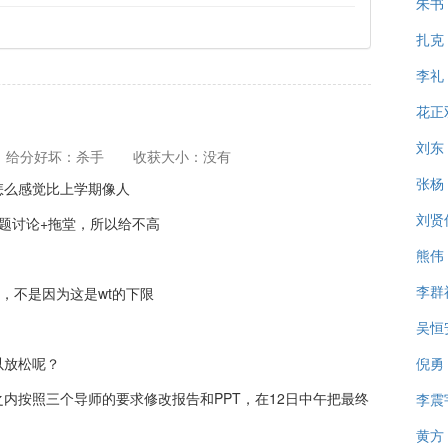
朱书
扎克
李礼
花正
刘东
给分好坏：杀手
收获大小：没有
张杨
怎么感觉比上学期像人
刘贤
题讨论+拖堂，所以给不高
熊伟
李群
限，不是因为这是wt的下限
吴恒
以放松呢？
倪勇
之内按照三个导师的要求修改报告和PPT，在12日中午把最终
李震
黄方