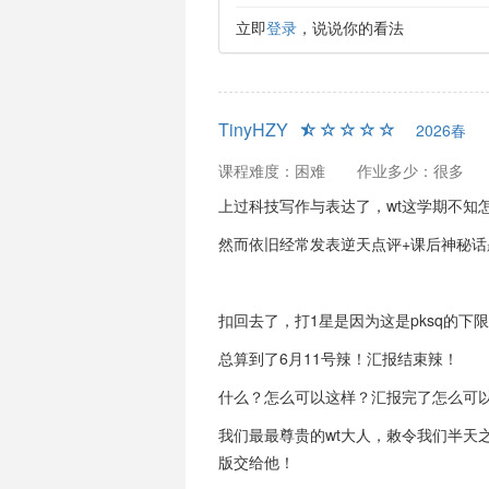
立即
登录
，说说你的看法
TinyHZY
2026春
课程难度：困难
作业多少：很多
上过科技写作与表达了，wt这学期不知
然而依旧经常发表逆天点评+课后神秘话
扣回去了，打1星是因为这是pksq的下
总算到了6月11号辣！汇报结束辣！
什么？怎么可以这样？汇报完了怎么可
我们最最尊贵的wt大人，敕令我们半天
版交给他！