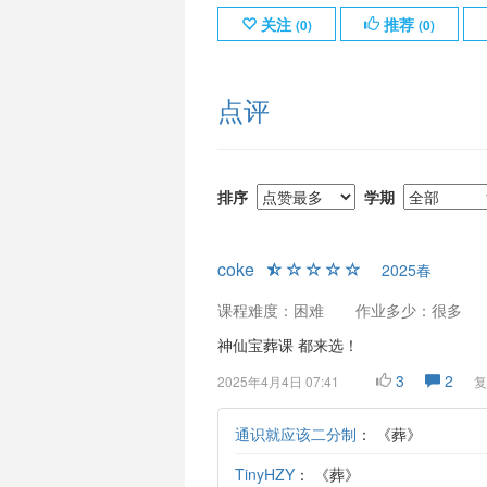
关注
推荐
(
0
)
(
0
)
点评
排序
学期
coke
2025春
课程难度：困难
作业多少：很多
神仙宝葬课 都来选！
3
2
2025年4月4日 07:41
复
通识就应该二分制
：
《葬》
TinyHZY
：
《葬》