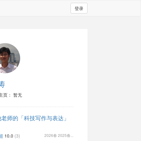
登录
涛
主页： 暂无
他老师的「科技写作与表达」
超
10.0
(3)
2026春 2025春...