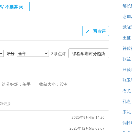
邹长
不推荐
(
3
)
谢周
武晓
写点评
王征
符传
评分
3条点评
课程学期评分趋势
张兰
汪毓
张卫
给分好坏：杀手
收获大小：没有
石龙
孔燕
制链接
宋礼
2025年9月4日 14:26
倪怀
2025年12月5日 03:07