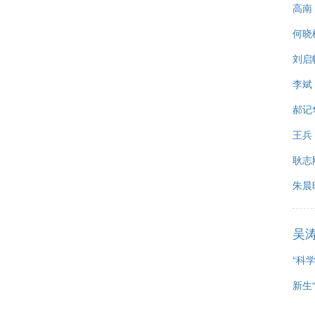
高南
何晓
刘启
李斌
郝记
王兵
耿志
朱晨
吴
“科
新生