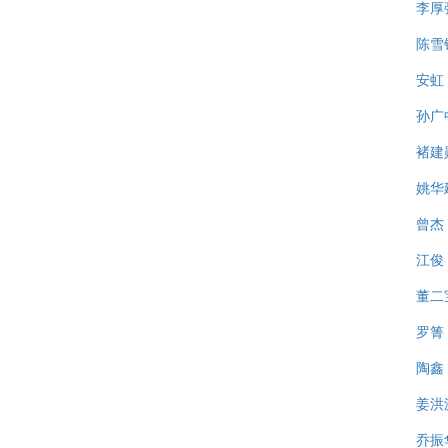
李厚
陈雪
安虹
孙广
褚建
姚华
曾杰
江俊
董二
罗箐
陶鑫
姜洪
乔振