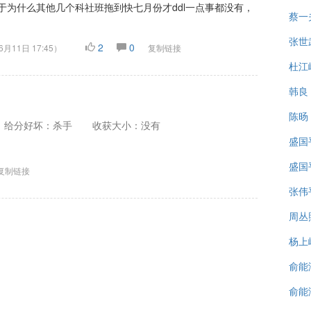
于为什么其他几个科社班拖到快七月份才ddl一点事都没有，
蔡一
张世
2
0
6月11日 17:45
）
复制链接
杜江
韩良
陈旸
给分好坏：杀手
收获大小：没有
盛国
盛国
复制链接
张伟
周丛
杨上
俞能
俞能