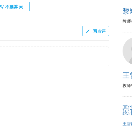
不推荐
(
0
)
黎
教师
写点评
王
教师
其
统
王雪