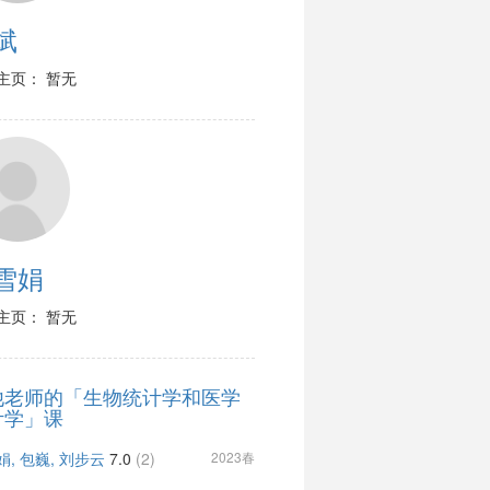
斌
主页： 暂无
雪娟
主页： 暂无
他老师的「生物统计学和医学
计学」课
娟, 包巍, 刘步云
7.0
(2)
2023春