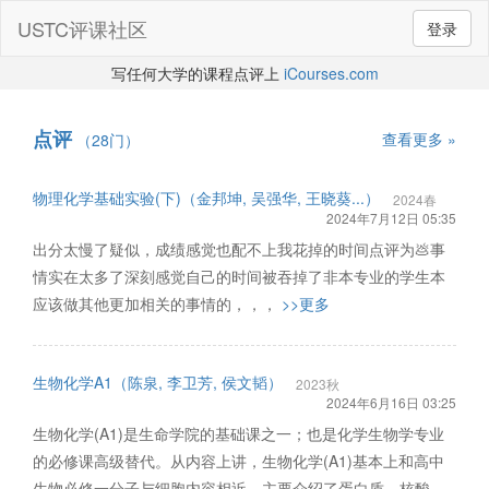
USTC评课社区
登录
写任何大学的课程点评上
iCourses.com
点评
查看更多 »
（28门）
物理化学基础实验(下)（金邦坤, 吴强华, 王晓葵...）
2024春
2024年7月12日 05:35
出分太慢了疑似，成绩感觉也配不上我花掉的时间点评为💩事
情实在太多了深刻感觉自己的时间被吞掉了非本专业的学生本
应该做其他更加相关的事情的，，，
>>更多
生物化学A1（陈泉, 李卫芳, 侯文韬）
2023秋
2024年6月16日 03:25
生物化学(A1)是生命学院的基础课之一；也是化学生物学专业
的必修课高级替代。从内容上讲，生物化学(A1)基本上和高中
生物必修一分子与细胞内容相近，主要介绍了蛋白质、核酸、