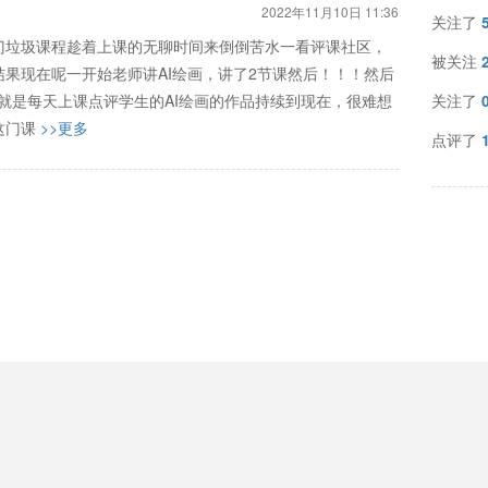
2022年11月10日 11:36
关注了
门垃圾课程趁着上课的无聊时间来倒倒苦水一看评课社区，
被关注
果现在呢一开始老师讲AI绘画，讲了2节课然后！！！然后
报就是每天上课点评学生的AI绘画的作品持续到现在，很难想
关注了
这门课
>>更多
点评了