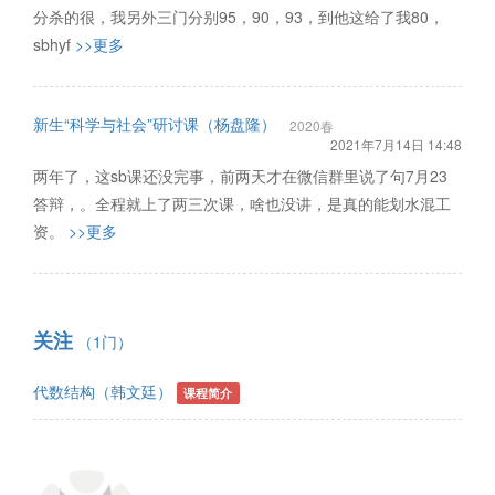
分杀的很，我另外三门分别95，90，93，到他这给了我80，
sbhyf
>>更多
新生“科学与社会”研讨课（杨盘隆）
2020春
2021年7月14日 14:48
两年了，这sb课还没完事，前两天才在微信群里说了句7月23
答辩，。全程就上了两三次课，啥也没讲，是真的能划水混工
资。
>>更多
关注
（1门）
代数结构（韩文廷）
课程简介