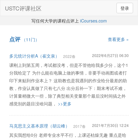
USTC评课社区
登录
写任何大学的课程点评上
iCourses.com
点评
查看更多 »
（11门）
多元统计分析A（崔文泉）
2022年6月27日 06:30
2022春
课刚上到第五周，考试都没考，但是不管他给我多少分，这个1
分我给定了 为什么能在电脑上做的事情，非要手动画图或者打
印下来贴到作业本上？ 这助教也是我遇到的作业给分最差的助
教，作业认真做了只有七八分 出分后补一下：期末考试不难，
计算量稍微大一些，除了典型相关变量那个最后没时间搞之外
感觉别的题目没啥问题，
>>更多
马克思主义基本原理（胡云峰）
2021年7月30日 12:24
2017春
其实我想给0分 老师专业水平不行，上课还枯燥无趣 重点是给