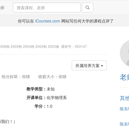
导师
你可以在
iCourses.com
网站写任何大学的课程点评了
2006秋 2005秋 2004秋 2003秋 2003春 课程号：003147
所属培养方案
老
给分好坏：你猜
收获大小：你猜
教学类型：
未知
其
开课单位：
化学物理系
学分：
1.0
陈东明
诉我们！）
陈东明