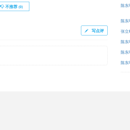
陈东明
不推荐
(
0
)
陈东明
写点评
张立敏
陈东
陈东明
陈东明