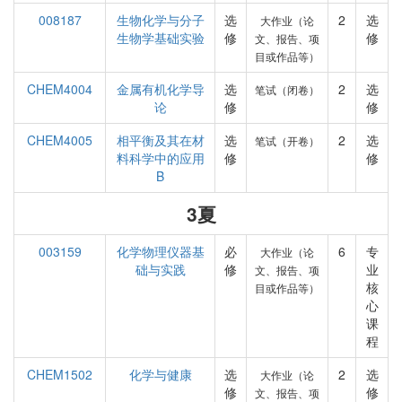
008187
生物化学与分子
选
2
选
大作业（论
生物学基础实验
修
修
文、报告、项
目或作品等）
CHEM4004
金属有机化学导
选
2
选
笔试（闭卷）
论
修
修
CHEM4005
相平衡及其在材
选
2
选
笔试（开卷）
料科学中的应用
修
修
B
3夏
003159
化学物理仪器基
必
6
专
大作业（论
础与实践
修
业
文、报告、项
核
目或作品等）
心
课
程
CHEM1502
化学与健康
选
2
选
大作业（论
修
修
文、报告、项