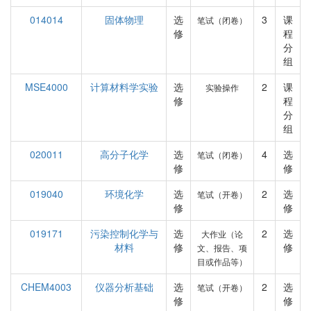
014014
固体物理
选
3
课
笔试（闭卷）
修
程
分
组
MSE4000
计算材料学实验
选
2
课
实验操作
修
程
分
组
020011
高分子化学
选
4
选
笔试（闭卷）
修
修
019040
环境化学
选
2
选
笔试（开卷）
修
修
019171
污染控制化学与
选
2
选
大作业（论
材料
修
修
文、报告、项
目或作品等）
CHEM4003
仪器分析基础
选
2
选
笔试（开卷）
修
修