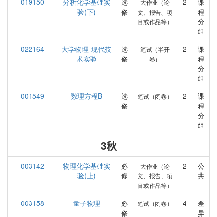
019150
分析化学基础实
选
2
课
大作业（论
验(下)
修
程
文、报告、项
分
目或作品等）
组
022164
大学物理-现代技
选
2
课
笔试（半开
术实验
修
程
卷）
分
组
001549
数理方程B
选
2
课
笔试（闭卷）
修
程
分
组
3秋
003142
物理化学基础实
必
2
公
大作业（论
验(上)
修
共
文、报告、项
目或作品等）
003158
量子物理
必
4
差
笔试（闭卷）
修
异