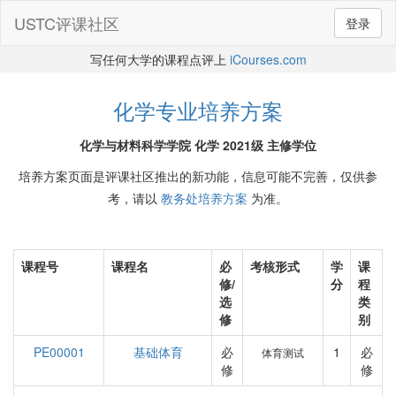
USTC评课社区
登录
写任何大学的课程点评上
iCourses.com
化学专业培养方案
化学与材料科学学院 化学 2021级 主修学位
培养方案页面是评课社区推出的新功能，信息可能不完善，仅供参
考，请以
教务处培养方案
为准。
课程号
课程名
必
考核形式
学
课
修/
分
程
选
类
修
别
PE00001
基础体育
必
1
必
体育测试
修
修