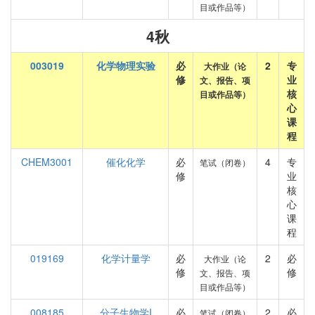
目或作品等）
4秋
003019
化学物理实验
必
2
专
大作业（论
修
业
文、报告、项
核
目或作品等）
心
课
程
CHEM3001
催化化学
必
4
专
笔试（闭卷）
修
业
核
心
课
程
019169
化学计量学
必
2
必
大作业（论
修
修
文、报告、项
目或作品等）
008185
分子生物学I
必
2
必
笔试（闭卷）