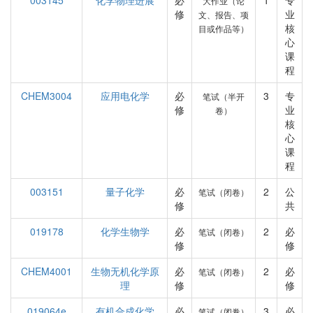
003145
化学物理进展
必
1
专
大作业（论
修
业
文、报告、项
核
目或作品等）
心
课
程
CHEM3004
应用电化学
必
3
专
笔试（半开
修
业
卷）
核
心
课
程
003151
量子化学
必
2
公
笔试（闭卷）
修
共
019178
化学生物学
必
2
必
笔试（闭卷）
修
修
CHEM4001
生物无机化学原
必
2
必
笔试（闭卷）
理
修
修
019064e
有机合成化学
必
3
必
笔试（闭卷）