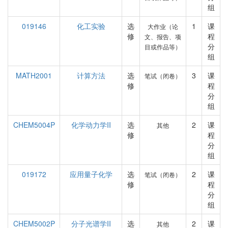
组
019146
化工实验
选
1
课
大作业（论
修
程
文、报告、项
分
目或作品等）
组
MATH2001
计算方法
选
3
课
笔试（闭卷）
修
程
分
组
CHEM5004P
化学动力学II
选
2
课
其他
修
程
分
组
019172
应用量子化学
选
2
课
笔试（闭卷）
修
程
分
组
CHEM5002P
分子光谱学II
选
2
课
其他