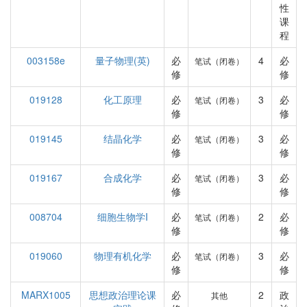
性
课
程
003158e
量子物理(英)
必
4
必
笔试（闭卷）
修
修
019128
化工原理
必
3
必
笔试（闭卷）
修
修
019145
结晶化学
必
3
必
笔试（闭卷）
修
修
019167
合成化学
必
3
必
笔试（闭卷）
修
修
008704
细胞生物学I
必
2
必
笔试（闭卷）
修
修
019060
物理有机化学
必
3
必
笔试（闭卷）
修
修
MARX1005
思想政治理论课
必
2
政
其他