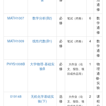
通
修
MATH1007
数学分析(B2)
必
6
数
笔试（闭卷）
修
学
通
修
MATH1009
线性代数(B1)
必
4
数
笔试（闭卷）
修
学
通
修
PHYS1008B
大学物理-基础实
必
1
物
大作业（论
验B
修
理
文、报告、项
通
目或作品等）
修-
实
验
019148
无机化学基础实
选
2
课
大作业（论
验(下)
修
程
文、报告、项
分
目或作品等）