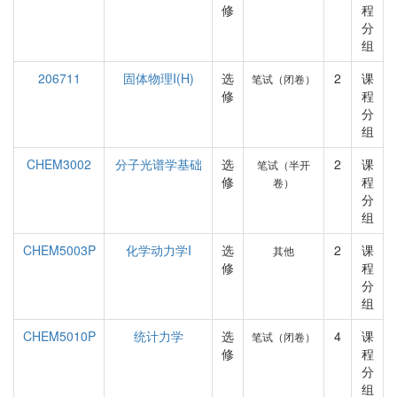
修
程
分
组
206711
固体物理I(H)
选
2
课
笔试（闭卷）
修
程
分
组
CHEM3002
分子光谱学基础
选
2
课
笔试（半开
修
程
卷）
分
组
CHEM5003P
化学动力学I
选
2
课
其他
修
程
分
组
CHEM5010P
统计力学
选
4
课
笔试（闭卷）
修
程
分
组