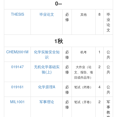
0--
THESIS
毕业论文
必
8
毕
其他
修
业
论
文
1秋
CHEM2001M
化学实验安全知
必
1
公
机考
识
修
共
019147
无机化学基础实
必
2
公
大作业（论
验(上)
修
共
文、报告、项
目或作品等）
019161
化学原理A
必
4
公
笔试（闭卷）
修
共
MIL1001
军事理论
必
2
军
笔试（开卷）
修
事
教