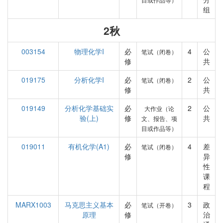
组
2秋
003154
物理化学I
必
4
公
笔试（闭卷）
修
共
019175
分析化学I
必
2
公
笔试（闭卷）
修
共
019149
分析化学基础实
必
2
公
大作业（论
验(上)
修
共
文、报告、项
目或作品等）
019011
有机化学(A1)
必
4
差
笔试（闭卷）
修
异
性
课
程
MARX1003
马克思主义基本
必
3
政
笔试（开卷）
原理
修
治