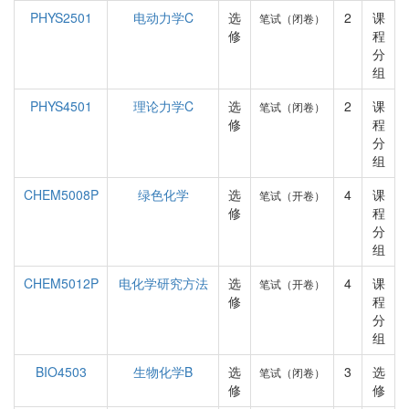
PHYS2501
电动力学C
选
2
课
笔试（闭卷）
修
程
分
组
PHYS4501
理论力学C
选
2
课
笔试（闭卷）
修
程
分
组
CHEM5008P
绿色化学
选
4
课
笔试（开卷）
修
程
分
组
CHEM5012P
电化学研究方法
选
4
课
笔试（开卷）
修
程
分
组
BIO4503
生物化学B
选
3
选
笔试（闭卷）
修
修