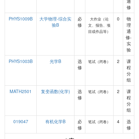
通
修
PHYS1009B
大学物理-综合实
必
0
物
大作业（论
验B
修
理
文、报告、项
通
目或作品等）
修-
实
验
PHYS1003B
光学B
选
2
课
笔试（闭卷）
修
程
分
组
MATH2501
复变函数(化学)
选
2
课
笔试（闭卷）
修
程
分
组
019047
有机化学B
必
4
选
笔试（闭卷）
修
修