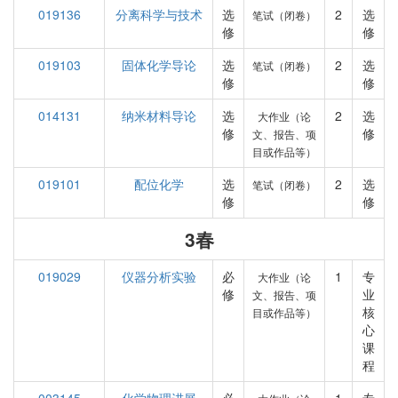
019136
分离科学与技术
选
2
选
笔试（闭卷）
修
修
019103
固体化学导论
选
2
选
笔试（闭卷）
修
修
014131
纳米材料导论
选
2
选
大作业（论
修
修
文、报告、项
目或作品等）
019101
配位化学
选
2
选
笔试（闭卷）
修
修
3春
019029
仪器分析实验
必
1
专
大作业（论
修
业
文、报告、项
核
目或作品等）
心
课
程