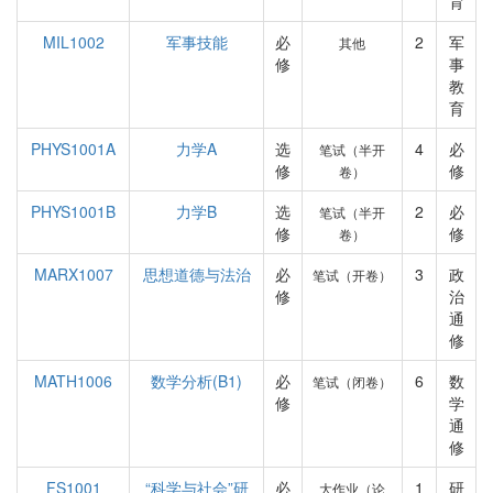
育
MIL1002
军事技能
必
2
军
其他
修
事
教
育
PHYS1001A
力学A
选
4
必
笔试（半开
修
修
卷）
PHYS1001B
力学B
选
2
必
笔试（半开
修
修
卷）
MARX1007
思想道德与法治
必
3
政
笔试（开卷）
修
治
通
修
MATH1006
数学分析(B1)
必
6
数
笔试（闭卷）
修
学
通
修
FS1001
“科学与社会”研
必
1
研
大作业（论