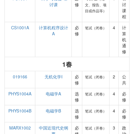
讨课
修
讨
文、报告、项
课
目或作品等）
程
CS1001A
计算机程序设计
必
4
计
笔试（闭卷）
A
修
算
机
通
修
1春
019166
无机化学I
必
2
公
笔试（闭卷）
修
共
PHYS1004A
电磁学A
选
4
必
笔试（闭卷）
修
修
PHYS1004B
电磁学B
选
4
必
笔试（闭卷）
修
修
MARX1002
中国近现代史纲
必
3
政
笔试（开卷）
要
修
治