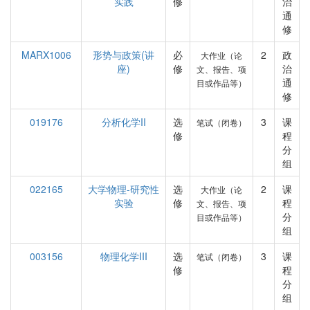
实践
修
治
通
修
MARX1006
形势与政策(讲
必
2
政
大作业（论
座)
修
治
文、报告、项
通
目或作品等）
修
019176
分析化学II
选
3
课
笔试（闭卷）
修
程
分
组
022165
大学物理-研究性
选
2
课
大作业（论
实验
修
程
文、报告、项
分
目或作品等）
组
003156
物理化学III
选
3
课
笔试（闭卷）
修
程
分
组