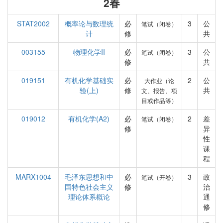
2春
STAT2002
概率论与数理统
必
3
公
笔试（闭卷）
计
修
共
003155
物理化学II
必
3
公
笔试（闭卷）
修
共
019151
有机化学基础实
必
2
公
大作业（论
验(上)
修
共
文、报告、项
目或作品等）
019012
有机化学(A2)
必
2
差
笔试（闭卷）
修
异
性
课
程
MARX1004
毛泽东思想和中
必
3
政
笔试（开卷）
国特色社会主义
修
治
理论体系概论
通
修