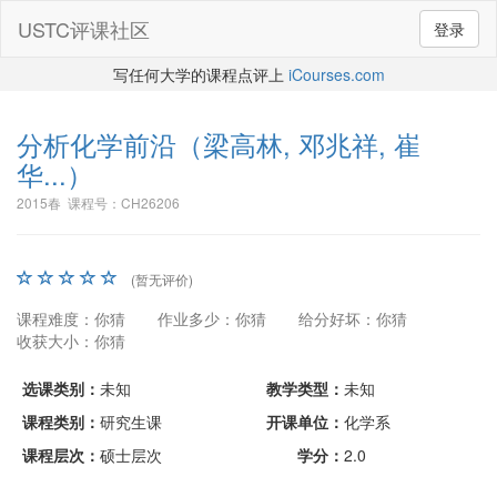
USTC评课社区
登录
写任何大学的课程点评上
iCourses.com
分析化学前沿
（梁高林, 邓兆祥, 崔
华...）
2015春 课程号：CH26206
(暂无评价)
课程难度：你猜
作业多少：你猜
给分好坏：你猜
收获大小：你猜
选课类别：
未知
教学类型：
未知
课程类别：
研究生课
开课单位：
化学系
课程层次：
硕士层次
学分：
2.0