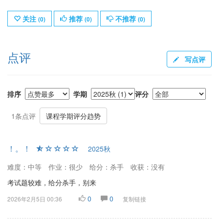
关注
推荐
不推荐
(
0
)
(
0
)
(
0
)
点评
写点评
排序
学期
评分
1条点评
课程学期评分趋势
！。！
2025秋
难度：中等
作业：很少
给分：杀手
收获：没有
考试题较难，给分杀手，别来
0
0
2026年2月5日 00:36
复制链接