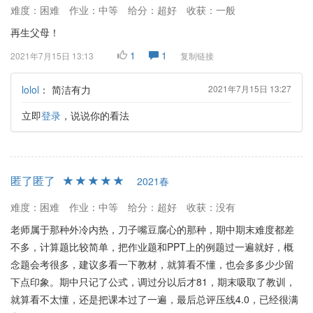
难度：困难
作业：中等
给分：超好
收获：一般
再生父母！
1
1
2021年7月15日 13:13
复制链接
lolol
：
简洁有力
2021年7月15日 13:27
立即
登录
，说说你的看法
匿了匿了
2021春
难度：困难
作业：中等
给分：超好
收获：没有
老师属于那种外冷内热，刀子嘴豆腐心的那种，期中期末难度都差
不多，计算题比较简单，把作业题和PPT上的例题过一遍就好，概
念题会考很多，建议多看一下教材，就算看不懂，也会多多少少留
下点印象。期中只记了公式，调过分以后才81，期末吸取了教训，
就算看不太懂，还是把课本过了一遍，最后总评压线4.0，已经很满