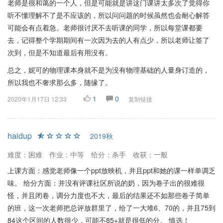
老师是很和蔼的一个人，但是可能就是讲这门课讲太多次了觉得你
听不懂理解不了是不应该的，所以问问题的时候虽然也会耐心解答
可能会有点着急。老师很讨厌不去听课的同学，所以每堂课都要
去，记得整个学期期间有一次因为去的人有点少，所以老师让签了
次到，但是不知道最后有用没有。
总之，妮可的物理课本身就不是为没有物理基础的人量身订造的，
所以我也不奢求那么多，随缘了。
1
0
2020年1月17日 12:33
复制链接
haidup
2019秋
难度：困难
作业：中等
给分：杀手
收获：一般
上课方面：感觉老师像一个ppt放映机，并且ppt和她的课一样单调乏
味。 给分方面：并没有评课社区所说的奶，因为卷子出的很难很
怪，并且闭卷，调分力度也不大，最后的结果还不如那些卷子简单
的班，这一次老师把总评放群里了，给了一大堆6、70的，并且75到
84这个区间的人数很少，可能不85+就是很低的分。 慎选！