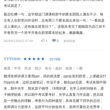
考试就是了。
最后吐槽一句，这学期这门课课程群中的匿名阴阳人属实不少。每
次有人在群里问作业时，总有两三个匿名跳出来说一句：“一看就是
没上课的人，还有脸在群里问？” 。连期末考完了都能因为自己班不
开卷而另一个班半开卷在群里匿名吵起来，佩服佩服。
1
0
2020年2月20日 07:54
复制链接
YYYHHH
2019秋
难度：中等
作业：很少
给分：超好
收获：一般
魏渭老师讲课主要用ppt，讲的很清楚，ppt会发到群里，上课建议打
印ppt出来，边听边做笔记，作业不多，都在ppt后面，考试有期中期
末，期中光学，期末原子物理，18周的课，光学上的时间较长，原
子物理较难，所以期中考试要考好，光学认真复习作业题，然后就
是一些概念的理解，考卷分为四种题型，具体见楼下同学的总结，
老师调分力度很大，这跟平均分较低有关，老师尽量给足优秀率，