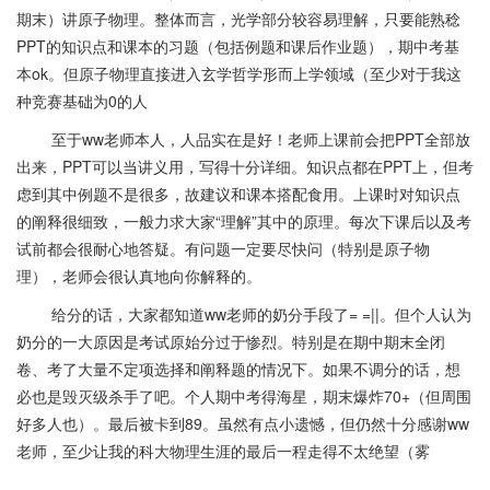
期末）讲原子物理。整体而言，光学部分较容易理解，只要能熟稔
PPT的知识点和课本的习题（包括例题和课后作业题），期中考基
本ok。但原子物理直接进入玄学哲学形而上学领域（至少对于我这
种竞赛基础为0的人
至于ww老师本人，人品实在是好！老师上课前会把PPT全部放
出来，PPT可以当讲义用，写得十分详细。知识点都在PPT上，但考
虑到其中例题不是很多，故建议和课本搭配食用。上课时对知识点
的阐释很细致，一般力求大家“理解”其中的原理。每次下课后以及考
试前都会很耐心地答疑。有问题一定要尽快问（特别是原子物
理），老师会很认真地向你解释的。
给分的话，大家都知道ww老师的奶分手段了= =||。但个人认为
奶分的一大原因是考试原始分过于惨烈。特别是在期中期末全闭
卷、考了大量不定项选择和阐释题的情况下。如果不调分的话，想
必也是毁灭级杀手了吧。个人期中考得海星，期末爆炸70+（但周围
好多人也）。最后被卡到89。虽然有点小遗憾，但仍然十分感谢ww
老师，至少让我的科大物理生涯的最后一程走得不太绝望（雾