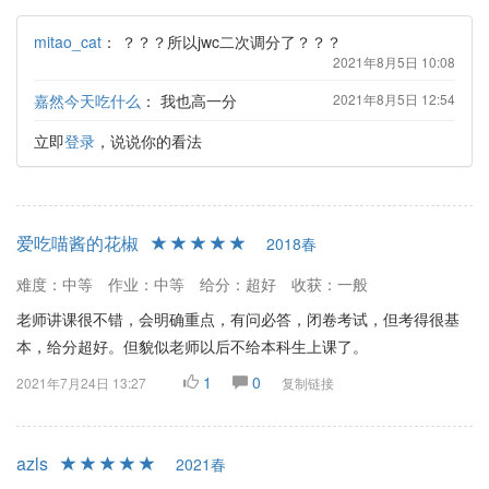
mitao_cat
：
？？？所以jwc二次调分了？？？
2021年8月5日 10:08
嘉然今天吃什么
：
我也高一分
2021年8月5日 12:54
立即
登录
，说说你的看法
爱吃喵酱的花椒
2018春
难度：中等
作业：中等
给分：超好
收获：一般
老师讲课很不错，会明确重点，有问必答，闭卷考试，但考得很基
本，给分超好。但貌似老师以后不给本科生上课了。
1
0
2021年7月24日 13:27
复制链接
azls
2021春