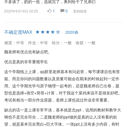
不多谈了，奶的一批，选就完了，奥利给干了兄弟们
1
0
2020年9月16日 02:25
复制链接
不确定度MAX
2020春
难度：中等
作业：中等
给分：一般
收获：一般
魏老师有优点也有缺点吧。
优点是真的非常重视学生
这个学期线上上课，qq群里老师基本有问必答，每节课课后也有答
疑。而且你问的问题数量以及质量可能会在期末的时候起到一定作
用。这个学期光学与原子物理一起考的，还是魏老师自己出卷，题
型也是选择+填空+简答+计算，对于我这个菜鸡来说不是很友好吧。
考试有相当一部分作业原题，老师上课也说过作业非常重要。
缺点的话一是上课非常平淡，基本就是念ppt，说用的教材和教学大
纲也不是完全符合，二是魏老师的ppt做的是真的让人没有看的欲
望，就是基本完全黑白+巨大字体。一张ppt上没有多少内容，有时