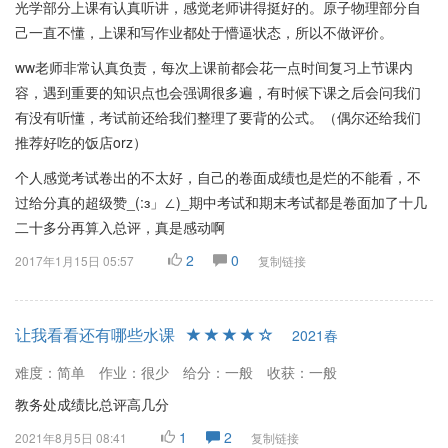
光学部分上课有认真听讲，感觉老师讲得挺好的。原子物理部分自
己一直不懂，上课和写作业都处于懵逼状态，所以不做评价。
ww老师非常认真负责，每次上课前都会花一点时间复习上节课内
容，遇到重要的知识点也会强调很多遍，有时候下课之后会问我们
有没有听懂，考试前还给我们整理了要背的公式。（偶尔还给我们
推荐好吃的饭店orz）
个人感觉考试卷出的不太好，自己的卷面成绩也是烂的不能看，不
过给分真的超级赞_(:з」∠)_期中考试和期末考试都是卷面加了十几
二十多分再算入总评，真是感动啊
2
0
2017年1月15日 05:57
复制链接
让我看看还有哪些水课
2021春
难度：简单
作业：很少
给分：一般
收获：一般
教务处成绩比总评高几分
1
2
2021年8月5日 08:41
复制链接