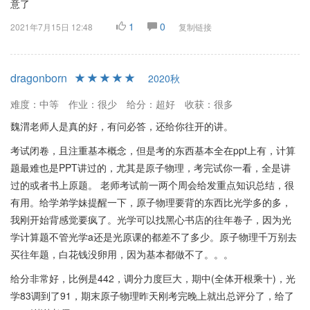
意了
1
0
2021年7月15日 12:48
复制链接
dragonborn
2020秋
难度：中等
作业：很少
给分：超好
收获：很多
魏渭老师人是真的好，有问必答，还给你往开的讲。
考试闭卷，且注重基本概念，但是考的东西基本全在ppt上有，计算
题最难也是PPT讲过的，尤其是原子物理，考完试你一看，全是讲
过的或者书上原题。 老师考试前一两个周会给发重点知识总结，很
有用。给学弟学妹提醒一下，原子物理要背的东西比光学多的多，
我刚开始背感觉要疯了。光学可以找黑心书店的往年卷子，因为光
学计算题不管光学a还是光原课的都差不了多少。原子物理千万别去
买往年题，白花钱没卵用，因为基本都做不了。。。
给分非常好，比例是442，调分力度巨大，期中(全体开根乘十)，光
学83调到了91，期末原子物理昨天刚考完晚上就出总评分了，给了