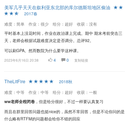
教师态度
美军几乎天天在叙利亚东北部的库尔德斯坦地区偷油
2017春
魏老师为人和蔼，热情耐心。她不仅在课堂上认真负责，还主动在
群内解答学生疑问，是学生眼中的“再生父母”。魏老师偶尔还会给学
难度：简单
作业：很少
给分：超好
收获：没有
生推荐好吃的饭店及其他生活信息，受到学生的一致好评。
平时基本上没花时间，作业在政治课上完成。期中 期末考前突击三
天，老师会根据试题难度决定是否调分。总评92。
综合评价
可以刷GPA。然而数院为什么要学这种课。
《光学与原子物理》在魏渭老师的带领下，学生普遍反映课程内容
丰富，教学态度严谨，给分宽松。对于非物理专业的学生，魏老师
4
0
2023年6月16日 20:38
复制链接
课程特别强调概念和应用，使得课程难度较低但收获满满。然而，
部分同学反映课程PPT较为乏味且教学节奏较快，建议课后自学加
强理解。总体而言，这门课是对物理基础知识的良好补充，同时也
TheLitFire
2018秋
是提升GPA的一门上佳选择。
难度：中等
作业：中等
给分：超好
收获：一般
ww老师全程闭卷
，但是给分很好，不过一样要认真复习
而且在群里回答问题也挺nice的，虽然不常回答，但是不论你问的是
什么略有RTFM的问题都会给你不错的回应