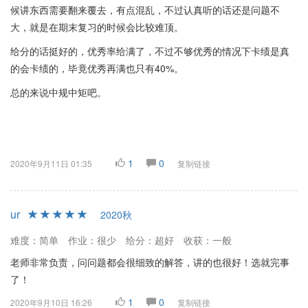
候讲东西需要翻来覆去，有点混乱，不过认真听的话还是问题不
大，就是在期末复习的时候会比较难顶。
给分的话挺好的，优秀率给满了，不过不够优秀的情况下卡绩是真
的会卡绩的，毕竟优秀再满也只有40%。
总的来说中规中矩吧。
1
0
2020年9月11日 01:35
复制链接
ur
2020秋
难度：简单
作业：很少
给分：超好
收获：一般
老师非常负责，问问题都会很细致的解答，讲的也很好！选就完事
了！
1
0
2020年9月10日 16:26
复制链接