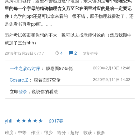
真搞明白就行，题型不会超过这个范围，最关键的是
每个物理公式
里的每一个字母的精确物理含义乃至它在图里对应的是啥一定要记
住！
光学的ppt还是可以拿来看的，很不错，原子物理就费劲了，还
是先看书再看ppt吧。。。
另外考试答案和你想的不太一致可以去找老师讨论的（然后我期中
就加了三分hhh）
4
2
2018年12月28日 07:17
复制链接
一生之敌cy时序
：
膜卷面97奆佬
2020年2月13日 12:46
Cesare.Z
：
膜卷面97奆佬
2020年9月11日 14:32
立即
登录
，说说你的看法
yhli
2017春
难度：中等
作业：很少
给分：超好
收获：很多