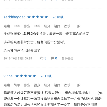
zeddthegoat
2018秋
难度：中等
作业：中等
给分：超好
收获：一般
没想到老师也是FLXG支持者，看来一教中也有革命的火花。
讲课答疑都非常负责，解释问题十分清晰。
给分其他评论已经介绍了
3
0
2019年6月23日 09:25
复制链接
vince
2017秋
难度：简单
作业：很少
给分：超好
收获：一般
魏老师人超级好啊不要赘述 后来人记住，概念概念背概念！！ （你
能想象一个计算题一题都没错结果概念题扣了十几分的悲剧么 魏老
师著名的暴力调分法已经在本学期火了一次了，所以分数不用担