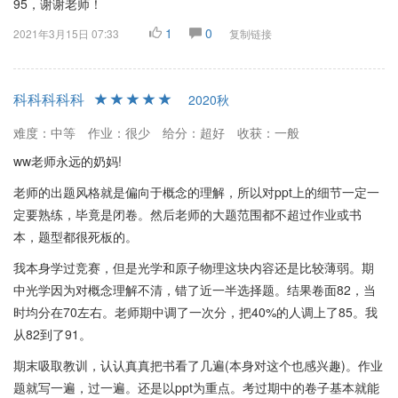
95，谢谢老师！
1
0
2021年3月15日 07:33
复制链接
科科科科科
2020秋
难度：中等
作业：很少
给分：超好
收获：一般
ww老师永远的奶妈!
老师的出题风格就是偏向于概念的理解，所以对ppt上的细节一定一
定要熟练，毕竟是闭卷。然后老师的大题范围都不超过作业或书
本，题型都很死板的。
我本身学过竞赛，但是光学和原子物理这块内容还是比较薄弱。期
中光学因为对概念理解不清，错了近一半选择题。结果卷面82，当
时均分在70左右。老师期中调了一次分，把40%的人调上了85。我
从82到了91。
期末吸取教训，认认真真把书看了几遍(本身对这个也感兴趣)。作业
题就写一遍，过一遍。还是以ppt为重点。考过期中的卷子基本就能