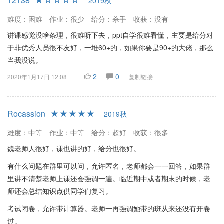
12138
2019秋
难度：困难
作业：很少
给分：杀手
收获：没有
讲课感觉没啥条理，很难听下去，ppt自学很难看懂，主要是给分对
于非优秀人员很不友好，一堆60+的，如果你要是90+的大佬，那么
当我没说。
2
0
2020年1月17日 12:08
复制链接
Rocassion
2019秋
难度：中等
作业：中等
给分：超好
收获：很多
魏老师人很好，课也讲的好，给分也很好。
有什么问题在群里可以问，允许匿名，老师都会一一回答，如果群
里讲不清楚老师上课还会强调一遍。临近期中或者期末的时候，老
师还会总结知识点供同学们复习。
考试闭卷，允许带计算器。老师一再强调她带的班从来还没有开卷
过。