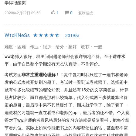
学得很酸爽
1
0
2020年2月22日 09:58
复制链接
W1cKNeSs
2019秋
难度：困难
作业：很少
给分：超好
收获：一般
ww老师人很好，群里问问题老师都会很详细地回答。至于讲课水
平，由于自己整个学期没有怎么认真听，不作评价。
考试方面
非常注重理论理解！！
期中复习时我只过了一遍书和老师
发的公式表就开始刷习题了。考试时一看到试卷就懵了。选择题中
就有许多比较细节的理论知识，并且还有15分的文字简答题。计算
题占比较少，而且都是那种比较简单，代入公式两三步就能算出答
案的题目，最后期中果不其然爆炸了。期末就学乖了，除了看了一
遍教材的习题就一直在看书和老师的ppt，最后考的还不错。个人觉
得对于ww老师的考卷风格最好的复习方法就是反复看书，把每个细
节看到位。实际上如果你能把书上的内容都记住的话，甚至都不需
要理解它们分数也能相当不错，当然我很不喜欢这种文科式的物理