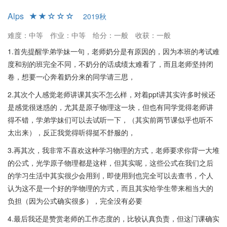
Alps
2019秋
难度：中等
作业：中等
给分：一般
收获：一般
1.首先提醒学弟学妹一句，老师奶分是有原因的，因为本班的考试难
度和别的班完全不同，不奶分的话成绩太难看了，而且老师坚持闭
卷，想要一心奔着奶分来的同学请三思，
2.其次个人感觉老师讲课其实不怎么样，对着ppt讲其实许多时候还
是感觉很迷惑的，尤其是原子物理这一块，但也有同学觉得老师讲
得不错，学弟学妹们可以去试听一下，（其实前两节课似乎也听不
太出来），反正我觉得听得挺不舒服的，
3.再其次，我非常不喜欢这种学习物理的方式，老师要求你背一大堆
的公式，光学原子物理都是这样，但其实呢，这些公式在我们之后
的学习生活中其实很少会用到，即使用到也完全可以去查书，个人
认为这不是一个好的学物理的方式，而且其实给学生带来相当大的
负担（因为公式确实很多），完全没有必要
4.最后我还是赞赏老师的工作态度的，比较认真负责，但这门课确实