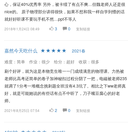
心，保证40%优秀率 另外，被卡绩了有点不爽…但魏老师人还是很
nice的。 原子物理部分讲得很快，如果不想和我一样自学到懵的话
就好好听课不要玩手机不然…ppt不等人
3
0
2018年1月24日 08:49
复制链接
嘉然今天吃什么
2021春
难度：简单
作业：很少
给分：超好
收获：很多
刷个好评，就为这是本物竞生唯一一门成绩满意的物理课。力热被
老师比高考还简单的卷子加神秘扣过程分阴了一把，电磁被老师235
就调了1分考一堆概念挑刺题全班没有4.3坑了。相比之下ww老师真
好，就是可能她说的有些话有点不中听了，刀子嘴豆腐心的好老
师。
2
0
2021年8月25日 07:54
复制链接