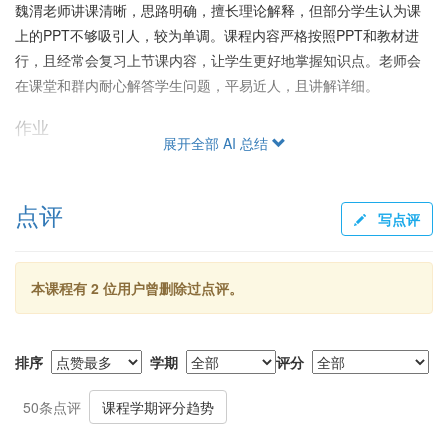
魏渭老师讲课清晰，思路明确，擅长理论解释，但部分学生认为课
上的PPT不够吸引人，较为单调。课程内容严格按照PPT和教材进
行，且经常会复习上节课内容，让学生更好地掌握知识点。老师会
在课堂和群内耐心解答学生问题，平易近人，且讲解详细。
作业
展开全部 AI 总结
作业量不大且相对简单，主要需要套用公式。按时完成作业题可以
帮助理解课程内容并为考试做好准备。认真完成作业题和PPT上的
点评
例题对应考试大有裨益。
写点评
给分政策
魏老师的给分政策被学生广泛称赞。她根据考试卷面成绩调整分
本课程有 2 位用户曾删除过点评。
数，尤其在期中考试，普遍会大幅调分来提高整体成绩。例如，有
学生提到期中考试调分采取“开根乘十加二”的方式，期末考试也会根
据情况进行适当调整，这使得大量学生最终总评成绩较高。魏老师
排序
学期
评分
严格遵守学校的优秀率要求，保证不少于40%的优秀率。这种给分
模式使课程对追求GPA的学生极其友好，但对中游成绩的学生有一
50条点评
课程学期评分趋势
定卡绩风险。