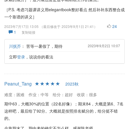
［P.S. 考虑习题课讲义用elegantbook整好看点 然后补补东西整合成
一个靠谱的讲义］
24
2023年7月17日 13:05
（最后修改于
2023年9月1日 21:41
）
1
复制链接
川抚芥
：
苦等一暑假了，期待
2023年9月2日 10:07
立即
登录
，说说你的看法
Peanut_Tang
2023秋
难度：困难
作业：中等
给分：超好
收获：很多
期中63，大概30%的位置（22名好像）；期末84，大概是第6、7名
这样吧，最后给了92分。大概就是按照排名赋分的，给分挺不错
的。
全靠期末了，期中考的确实不怎么样。感谢陈老师。