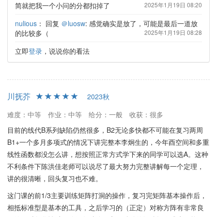
简就把我一个小问的分都扣掉了
2025年1月19日 08:20
nulious
：
回复
＠luosw
: 感觉确实是放了，可能是最后一道放
的比较多（
2025年1月19日 08:28
立即
登录
，说说你的看法
川抚芥
2023秋
难度：中等
作业：中等
给分：一般
收获：很多
目前的线代B系列缺陷仍然很多，B2无论多快都不可能在复习两周
B1+一个多月多项式的情况下讲完整本李炯生的，今年酉空间和多重
线性函数都没怎么讲，想按照正常方式学下来的同学可以选A。这种
不利条件下陈洪佳老师可以说尽了最大努力完整讲解每一个定理，
讲的很清晰，回头复习也不难。
这门课的前1/3主要训练矩阵打洞的操作，复习完矩阵基本操作后，
相抵标准型是基本的工具，之后学习的（正定）对称方阵有非常良