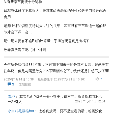
3.有些章节衔接十分诡异
课程整体难度不算很大，推荐李尚志老师的线性代数学习指导配合
食用
老师上课知识密度特别大，讲的很细，
甚至只有三节课连一起的那
节才会下课一会（
期中期末拥有不输B1的计算量，手搓这玩意真是有福了
改卷真放海了吧（神中神啊
今年给分貌似是334不调，不过期中期末平均分都不太高，显然没有
往年奶，但是与隔壁数分235不调相比之下，线代还是仁慈不少了😇
7
2025年1月14日 10:38
（最后修改于
2025年7月21日 10:36
）
3
复制链接
青橙
：
其实后面的3学分专业课更是讲不完。很多课程都只是
一种引入
2025年1月14日 12:54
小白鸡毛激推bot
：
改卷真放吗，要不是查卷的话，答案没化