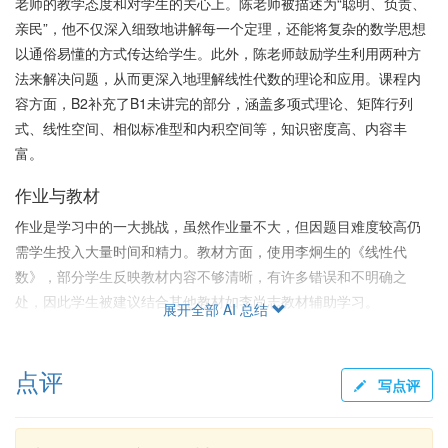
老师的教学态度和对学生的关心上。陈老师被描述为“聪明、负责、
亲民”，他不仅深入细致地讲解每一个定理，还能将复杂的数学思想
以通俗易懂的方式传达给学生。此外，陈老师鼓励学生利用两种方
法来解决问题，从而更深入地理解线性代数的理论和应用。课程内
容方面，B2补充了B1未讲完的部分，涵盖多项式理论、矩阵行列
式、线性空间、相似标准型和内积空间等，知识密度高、内容丰
富。
作业与教材
作业是学习中的一大挑战，虽然作业量不大，但因题目难度较高仍
需学生投入大量时间和精力。教材方面，使用李炯生的《线性代
数》，部分学生反映教材内容不够清晰，有许多错误和不明确之
处，因此学生被建议结合其他教材如李尚志教材辅助学习。
展开全部 AI 总结
考试与给分
点评
考试难度普遍被认为较高，许多学生反映期中和期末考试的题目偏
写点评
向于计算与概念的深度理解，题目复杂且容易出错。然而，陈老师
强调通过排名赋分，并承诺尽力保证优秀率，吸引了一些学生的赞