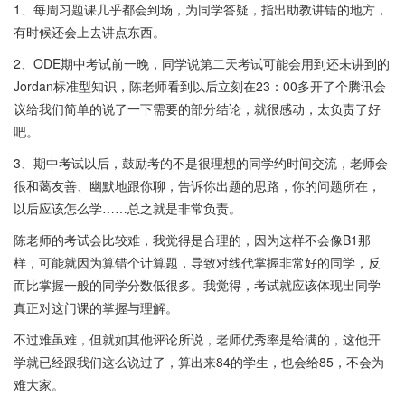
1、每周习题课几乎都会到场，为同学答疑，指出助教讲错的地方，
有时候还会上去讲点东西。
2、ODE期中考试前一晚，同学说第二天考试可能会用到还未讲到的
Jordan标准型知识，陈老师看到以后立刻在23：00多开了个腾讯会
议给我们简单的说了一下需要的部分结论，就很感动，太负责了好
吧。
3、期中考试以后，鼓励考的不是很理想的同学约时间交流，老师会
很和蔼友善、幽默地跟你聊，告诉你出题的思路，你的问题所在，
以后应该怎么学……总之就是非常负责。
陈老师的考试会比较难，我觉得是合理的，因为这样不会像B1那
样，可能就因为算错个计算题，导致对线代掌握非常好的同学，反
而比掌握一般的同学分数低很多。我觉得，考试就应该体现出同学
真正对这门课的掌握与理解。
不过难虽难，但就如其他评论所说，老师优秀率是给满的，这他开
学就已经跟我们这么说过了，算出来84的学生，也会给85，不会为
难大家。