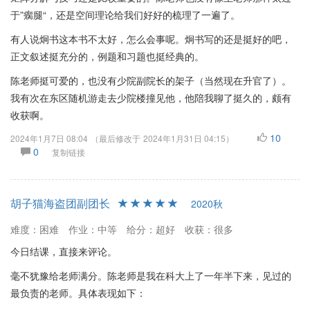
于”瘸腿“，还是空间理论给我们好好的梳理了一遍了。
有人说炯书这本书不太好，怎么会事呢。炯书写的还是挺好的吧，
正文叙述挺充分的，例题和习题也挺经典的。
陈老师挺可爱的，也没有少院副院长的架子（当然现在升官了）。
我有次在东区随机游走去少院楼撞见他，他陪我聊了挺久的，颇有
收获啊。
10
2024年1月7日 08:04
（最后修改于
2024年1月31日 04:15
）
0
复制链接
胡子猫海盗团副团长
2020秋
难度：困难
作业：中等
给分：超好
收获：很多
今日结课，直接来评论。
毫不犹豫给老师满分。陈老师是我在科大上了一年半下来，见过的
最负责的老师。具体表现如下：