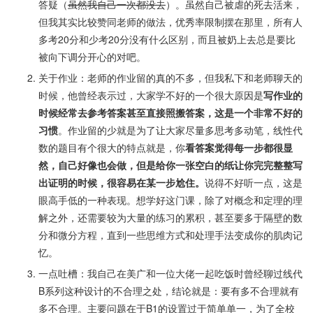
答疑（
虽然我自己一次都没去
）。虽然自己被虐的死去活来，
但我其实比较赞同老师的做法，优秀率限制摆在那里，所有人
多考20分和少考20分没有什么区别，而且被奶上去总是要比
被向下调分开心的对吧。
关于作业：老师的作业留的真的不多，但我私下和老师聊天的
时候，他曾经表示过，大家学不好的一个很大原因是
写作业的
时候经常去参考答案甚至直接照搬答案，这是一个非常不好的
习惯
。作业留的少就是为了让大家尽量多思考多动笔，线性代
数的题目有个很大的特点就是，你
看答案觉得每一步都很显
然，自己好像也会做，但是给你一张空白的纸让你完完整整写
出证明的时候，很容易在某一步尬住。
说得不好听一点，这是
眼高手低的一种表现。想学好这门课，除了对概念和定理的理
解之外，还需要较为大量的练习的累积，甚至要多于隔壁的数
分和微分方程，直到一些思维方式和处理手法变成你的肌肉记
忆。
一点吐槽：我自己在美广和一位大佬一起吃饭时曾经聊过线代
B系列这种设计的不合理之处，结论就是：要有多不合理就有
多不合理。主要问题在于B1的设置过于简单单一，为了全校