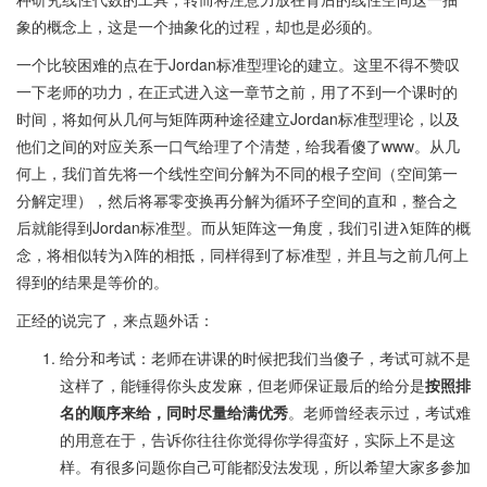
象的概念上，这是一个抽象化的过程，却也是必须的。
一个比较困难的点在于Jordan标准型理论的建立。这里不得不赞叹
一下老师的功力，在正式进入这一章节之前，用了不到一个课时的
时间，将如何从几何与矩阵两种途径建立Jordan标准型理论，以及
他们之间的对应关系一口气给理了个清楚，给我看傻了www。从几
何上，我们首先将一个线性空间分解为不同的根子空间（空间第一
分解定理），然后将幂零变换再分解为循环子空间的直和，整合之
后就能得到Jordan标准型。而从矩阵这一角度，我们引进λ矩阵的概
念，将相似转为λ阵的相抵，同样得到了标准型，并且与之前几何上
得到的结果是等价的。
正经的说完了，来点题外话：
给分和考试：老师在讲课的时候把我们当傻子，考试可就不是
这样了，能锤得你头皮发麻，但老师保证最后的给分是
按照排
名的顺序来给，同时尽量给满优秀
。老师曾经表示过，考试难
的用意在于，告诉你往往你觉得你学得蛮好，实际上不是这
样。有很多问题你自己可能都没法发现，所以希望大家多参加