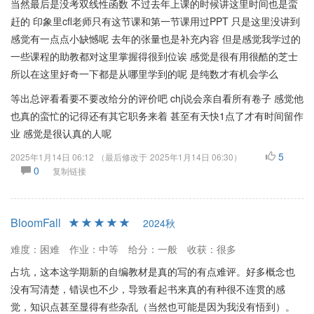
当然最后是没考双线性函数 不过去年上课的时候讲这里时间也是蛮
赶的 印象里cfl老师只有这节课和第一节课用过PPT 只是这里没讲到
感觉有一点点小缺憾呢 去年的张量也是补充内容 但是感觉我学过的
一些课程的助教都对这里掌握得很到位诶 感觉是很有用很酷的芝士
所以在这里好奇一下都是从哪里学到的呢 是纯数才有机会学么
等出总评看看要不要改给分的评价吧 chj说会亲自看所有卷子 感觉他
也真的蛮忙的记得还有其它职务来着 甚至有天快1点了才有时间留作
业 感觉是很认真的人呢
5
2025年1月14日 06:12
（最后修改于
2025年1月14日 06:30
）
0
复制链接
BloomFall
2024秋
难度：困难
作业：中等
给分：一般
收获：很多
占坑，这本这学期新的自编教材是真的写的有点难评。好多概念也
没有写清楚，错误也不少，导致看起书来真的有种很不连贯的感
觉，知识点甚至显得有些杂乱（当然也可能是因为我没有悟到）。