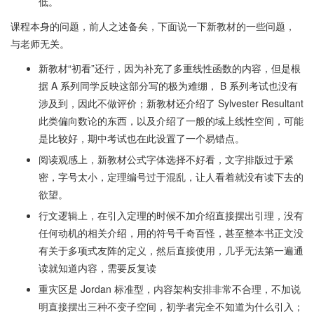
低。
课程本身的问题，前人之述备矣，下面说一下新教材的一些问题，
与老师无关。
新教材“初看”还行，因为补充了多重线性函数的内容，但是根
据 A 系列同学反映这部分写的极为难绷， B 系列考试也没有
涉及到，因此不做评价；新教材还介绍了 Sylvester Resultant
此类偏向数论的东西，以及介绍了一般的域上线性空间，可能
是比较好，期中考试也在此设置了一个易错点。
阅读观感上，新教材公式字体选择不好看，文字排版过于紧
密，字号太小，定理编号过于混乱，让人看着就没有读下去的
欲望。
行文逻辑上，在引入定理的时候不加介绍直接摆出引理，没有
任何动机的相关介绍，用的符号千奇百怪，甚至整本书正文没
有关于多项式友阵的定义，然后直接使用，几乎无法第一遍通
读就知道内容，需要反复读
重灾区是 Jordan 标准型，内容架构安排非常不合理，不加说
明直接摆出三种不变子空间，初学者完全不知道为什么引入；