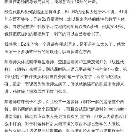
陈洪佳老师的尊敬与认可，我愿意给个10分的评课。
线性代数B系列缺陷还是有点多，B1+B2的结构太过于不平衡。B1讲
的东西不够多，导致B2容量激增，难以带来完整的线性代数学习体
验。寻求完整线性代数学习过程的同学建议去A系列，但其实B系列
也算把该提到的都提到了，剩下的可以自己看看书了。
我感觉：B2花了快一个月讲多项式理论，是不是有点太久了，感觉
压缩一下多项式部分的速度还可以再多讲点东西。
陈老师大体按照李炯生老师、查建国老师和王新茂老师的《线性代
数》（炯书）来授课，到结课时陈老师几乎讲完了书的第1~7章，第
7章还剩下”自伴变换和斜自伴变换“这一节没有讲，酉空间碰都没
碰，最后一节课因为陈老师生病了，所以就换隔壁的陈发来老师来
讲，稍微提了提双线性函数与张量。
陈老师讲课例子不少，而且经常一题多解（炯书一解的题给整个两
解，炯书两解的题整个四五解），而且会试图把解题时的motivation
讲给我们。陈老师应该本人是更加喜欢”打洞“的，但我认为这也没什
么不好的。对于我这样日后大概率搞的东西不那么数学的人来说，
矩阵分解与技巧还是比较重要的。陈老师也没有像王老师那样太过