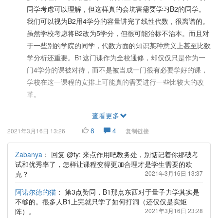
同学考虑可以理解，但这样真的会坑害需要学习B2的同学。
我们可以视为B2用4学分的容量讲完了线性代数，很离谱的。
虽然学校考虑将B2改为5学分，但很可能治标不治本。而且对
于一些别的学院的同学，代数方面的知识某种意义上甚至比数
学分析还重要。B1这门课作为全校通修，却仅仅只是作为一
门4学分的课被对待，而不是被当成一门很有必要学好的课，
学校在这一课程的安排上可能真的需要进行一些比较大的改
革。
查看更多
8
4
2021年3月16日 13:26
复制链接
Zabanya
：
回复 @ty: 来点作用吧教务处，别惦记着你那破考
试和优秀率了，怎样让课程变得更加合理才是学生需要的欧
克？
2021年3月16日 13:37
阿诺尔德的猫
：
第3点赞同，B1那点东西对于量子力学其实是
不够的。很多人B1上完就只学了如何打洞（还仅仅是实矩
阵）。
2021年3月16日 23:28