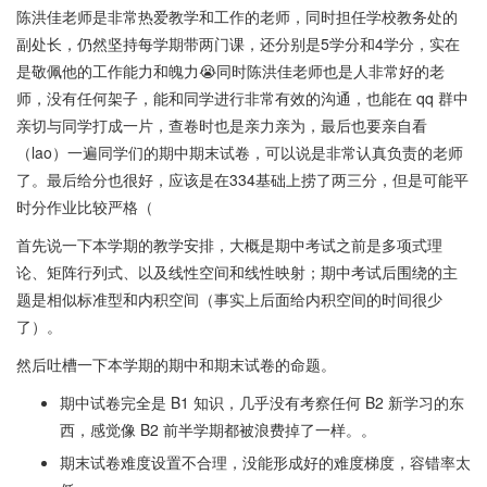
陈洪佳老师是非常热爱教学和工作的老师，同时担任学校教务处的
副处长，仍然坚持每学期带两门课，还分别是5学分和4学分，实在
是敬佩他的工作能力和魄力😭同时陈洪佳老师也是人非常好的老
师，没有任何架子，能和同学进行非常有效的沟通，也能在 qq 群中
亲切与同学打成一片，查卷时也是亲力亲为，最后也要亲自看
（lao）一遍同学们的期中期末试卷，可以说是非常认真负责的老师
了。最后给分也很好，应该是在334基础上捞了两三分，但是可能平
时分作业比较严格（
首先说一下本学期的教学安排，大概是期中考试之前是多项式理
论、矩阵行列式、以及线性空间和线性映射；期中考试后围绕的主
题是相似标准型和内积空间（事实上后面给内积空间的时间很少
了）。
然后吐槽一下本学期的期中和期末试卷的命题。
期中试卷完全是 B1 知识，几乎没有考察任何 B2 新学习的东
西，感觉像 B2 前半学期都被浪费掉了一样。。
期末试卷难度设置不合理，没能形成好的难度梯度，容错率太