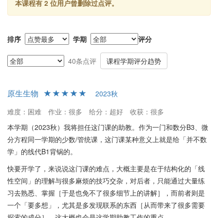
赏：“虽然老师考试难，但最后会尽量给满优秀。”给分体现出对学生
本课程有 2 位用户曾删除过点评。
理解深度和掌握程度的评估，同时给予一定的宽松调整。
学生建议
排序
学期
评分
尽管有学生认为课程体系有不合理之处，如B1内容不够充实导致B2
的学习较为紧张，甚至建议更改课程安排如将部分内容提前到B1。
40条点评
课程学期评分趋势
此外，学生们建议在学习中重视对线性空间结构的理解和解决问题
的技巧。最后，强烈推荐后续学弟学妹在选课时选择陈洪佳老师的
原生生物
2023秋
《线性代数(B2)》课程，因其负责任的教学风格和对学生的关注，
让学生在挑战中获得成长。
难度：困难
作业：很多
给分：超好
收获：很多
本学期（2023秋）我将担任这门课的助教。作为一门和数分B3、微
分方程同一学期的少数/管统课，这门课某种意义上就是给「并不数
学」的线代B1背锅的。
快要开学了，来说说这门课的难点，大概主要是在于结构化的「线
性空间」的理解与很多麻烦的技巧交杂，对后者，只能通过大量练
习去熟悉、掌握［于是也免不了很多细节上的讲解］，而前者则是
一个「要多想」，尤其是多发现联系的东西［从而带来了很多需要
探索的成分］，这大概也会是这学期助教工作的重点。