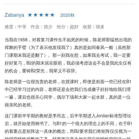
Zabanya
2020秋
难度：中等
作业：很少
给分：超好
收获：很多
当我在1958，对着复习课件生不如死的时候，陈老师那猛然出现的
挥舞的手臂（为了表示他发现我了）真的是如同春风一般（虽然那
门课期末我还是翻了）。那一刻我在想，如果我去考试，我一定要
好好复习，B2的期末就在眼前，我必须考虑这会不会是我此生仅有
的机会，重铸B2荣光，我辈义不容辞。
陈老师是一位很负责的老师，在授课时，即便是前面一些已经在B1
中已经学习过的内容，老师还是会把我们当成傻子好好地给我们理
一遍，课后也很关心同学，偶尔下场和大家一起水群，真的是一位
很亲民的老师。
这门课前半学期的教材是李尚志，后半学期进入Jordan标准型理论
后，就开始使用炯书了。与B1的一个很大的理念上的不同，在于B1
的着重点是矩阵这一具体的概念，而B2要求我们将矩阵仅仅视为一
种研究线性代数的工具，转而将注意力放在背后的线性空间这一抽