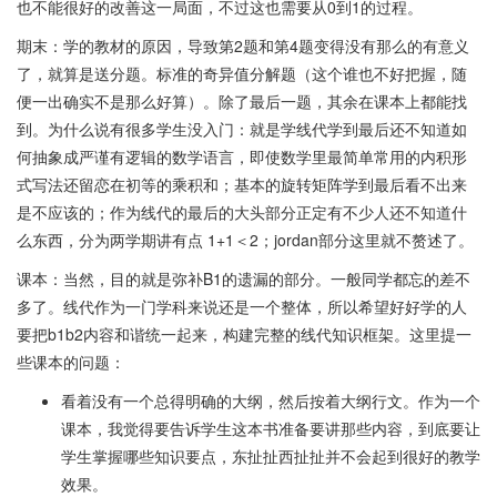
也不能很好的改善这一局面，不过这也需要从0到1的过程。
期末：学的教材的原因，导致第2题和第4题变得没有那么的有意义
了，就算是送分题。标准的奇异值分解题（这个谁也不好把握，随
便一出确实不是那么好算）。除了最后一题，其余在课本上都能找
到。为什么说有很多学生没入门：就是学线代学到最后还不知道如
何抽象成严谨有逻辑的数学语言，即使数学里最简单常用的内积形
式写法还留恋在初等的乘积和；基本的旋转矩阵学到最后看不出来
是不应该的；作为线代的最后的大头部分正定有不少人还不知道什
么东西，分为两学期讲有点 1+1＜2；jordan部分这里就不赘述了。
课本：当然，目的就是弥补B1的遗漏的部分。一般同学都忘的差不
多了。线代作为一门学科来说还是一个整体，所以希望好好学的人
要把b1b2内容和谐统一起来，构建完整的线代知识框架。这里提一
些课本的问题：
看着没有一个总得明确的大纲，然后按着大纲行文。作为一个
课本，我觉得要告诉学生这本书准备要讲那些内容，到底要让
学生掌握哪些知识要点，东扯扯西扯扯并不会起到很好的教学
效果。