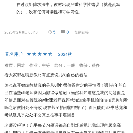
在过渡矩阵求法中，教材出现严重科学性错误（就是乱写
的），没有任何可读性和可学习性。
5
0
2025年2月8日 06:46
复制链接
匿名用户
2024秋
难度：困难
作业：中等
给分：一般
收获：很多
看大家都在喷新教材有点想说几句自己的看法
怎么说开始编教材真的是从0到1很值得肯定的事情呀 想到去年的自
己在隔壁cfl老师班因为懒得做笔记（当然我知道这是我的问题但是
即使是面对在管院的wffc课老师锐评就知道拿手机拍拍拍拍完你能看
吗之后依旧死不悔改 现在甚至拍都懒得拍了）而只能翻lsz书感觉和
考试题几乎处处不交真是往事不堪回首
老师没得说！几乎每节习题课都亲自到场感觉比我出现的频率高
诶）期中之后也一直开着录课当然只有一天复习时间的是我没有看