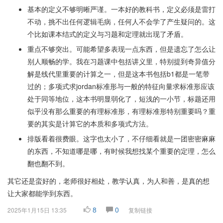
基本的定义不够明晰严谨。一本好的教科书，定义必须是雷打
不动，挑不出任何逻辑毛病，任何人不会学了产生疑问的。这
个比如课本结式的定义与习题和定理就出现了矛盾。
重点不够突出。可能希望多表现一点东西，但是遗忘了怎么让
别人顺畅的学。我在习题课中包括讲义里，特别提到奇异值分
解是线代里重要的计算之一，但是这本书包括b1都是一笔带
过的；多项式求jordan标准形与一般的特征向量求标准形应该
处于同等地位，这本书明显弱化了，短浅的一小节，标题还用
似乎没有那么重要的有理标准形，有理标准形特别重要吗？重
要的其实是计算它的本质和多项式方法。
排版看着很费眼。这字也太小了，不仔细看就是一团密密麻麻
的东西，不知道哪是哪，有时候我想找某个重要的定理，怎么
翻也翻不到。
其它还是蛮好的，老师很好相处，教学认真，为人和善，是真的想
让大家都能学到东西。
8
0
2025年1月15日 13:35
复制链接