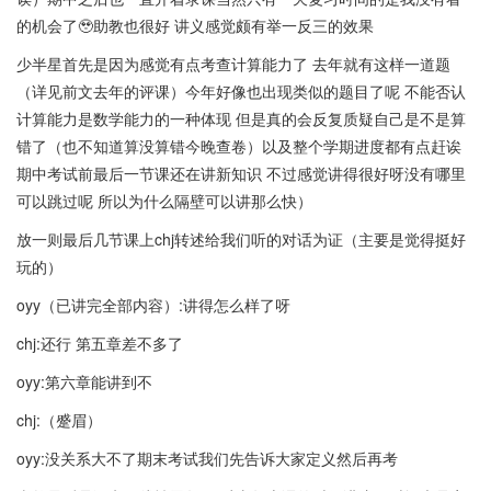
的机会了🥹助教也很好 讲义感觉颇有举一反三的效果
少半星首先是因为感觉有点考查计算能力了 去年就有这样一道题
（详见前文去年的评课）今年好像也出现类似的题目了呢 不能否认
计算能力是数学能力的一种体现 但是真的会反复质疑自己是不是算
错了（也不知道算没算错今晚查卷）以及整个学期进度都有点赶诶
期中考试前最后一节课还在讲新知识 不过感觉讲得很好呀没有哪里
可以跳过呢 所以为什么隔壁可以讲那么快）
放一则最后几节课上chj转述给我们听的对话为证（主要是觉得挺好
玩的）
oyy（已讲完全部内容）:讲得怎么样了呀
chj:还行 第五章差不多了
oyy:第六章能讲到不
chj:（蹙眉）
oyy:没关系大不了期末考试我们先告诉大家定义然后再考