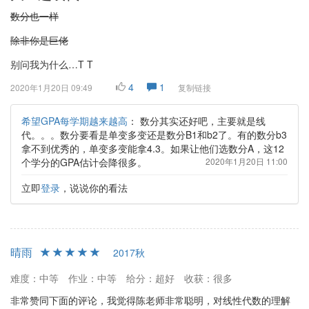
数分也一样
除非你是巨佬
别问我为什么…T T
4
1
2020年1月20日 09:49
复制链接
希望GPA每学期越来越高
：
数分其实还好吧，主要就是线
代。。。数分要看是单变多变还是数分B1和b2了。有的数分b3
拿不到优秀的，单变多变能拿4.3。如果让他们选数分A，这12
个学分的GPA估计会降很多。
2020年1月20日 11:00
立即
登录
，说说你的看法
晴雨
2017秋
难度：中等
作业：中等
给分：超好
收获：很多
非常赞同下面的评论，我觉得陈老师非常聪明，对线性代数的理解