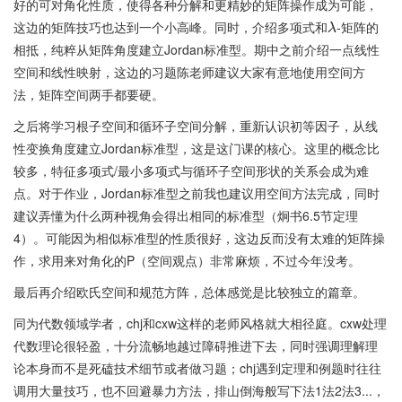
好的可对角化性质，使得各种分解和更精妙的矩阵操作成为可能，
这边的矩阵技巧也达到一个小高峰。同时，介绍多项式和
-矩阵的
λ
相抵，纯粹从矩阵角度建立Jordan标准型。期中之前介绍一点线性
空间和线性映射，这边的习题陈老师建议大家有意地使用空间方
法，矩阵空间两手都要硬。
之后将学习根子空间和循环子空间分解，重新认识初等因子，从线
性变换角度建立Jordan标准型，这是这门课的核心。这里的概念比
较多，特征多项式/最小多项式与循环子空间形状的关系会成为难
点。对于作业，Jordan标准型之前我也建议用空间方法完成，同时
建议弄懂为什么两种视角会得出相同的标准型（炯书6.5节定理
4）。可能因为相似标准型的性质很好，这边反而没有太难的矩阵操
作，求用来对角化的P（空间观点）非常麻烦，不过今年没考。
最后再介绍欧氏空间和规范方阵，总体感觉是比较独立的篇章。
同为代数领域学者，chj和cxw这样的老师风格就大相径庭。cxw处理
代数理论很轻盈，十分流畅地越过障碍推进下去，同时强调理解理
论本身而不是死磕技术细节或者做习题；chj遇到定理和例题时往往
调用大量技巧，也不回避暴力方法，排山倒海般写下法1法2法3...，