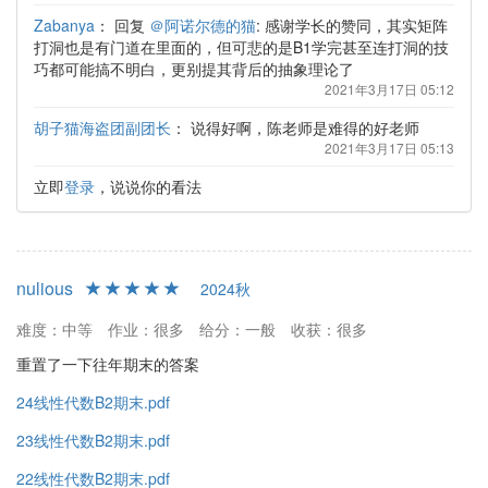
Zabanya
：
回复
＠阿诺尔德的猫
: 感谢学长的赞同，其实矩阵
打洞也是有门道在里面的，但可悲的是B1学完甚至连打洞的技
巧都可能搞不明白，更别提其背后的抽象理论了
2021年3月17日 05:12
胡子猫海盗团副团长
：
说得好啊，陈老师是难得的好老师
2021年3月17日 05:13
立即
登录
，说说你的看法
nulious
2024秋
难度：中等
作业：很多
给分：一般
收获：很多
重置了一下往年期末的答案
24线性代数B2期末.pdf
23线性代数B2期末.pdf
22线性代数B2期末.pdf