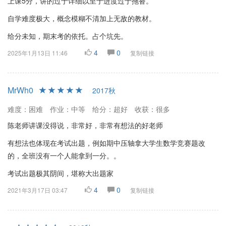
上课5分，讲的过于详细以至于进度过于拖沓。
自学难度极大，概念模糊不清加上无敌的教材。
给分未知，期末考的依托。占个坑先。
4
0
2025年1月13日 11:46
复制链接
MrWh0
2017秋
难度：困难
作业：中等
给分：超好
收获：很多
陈老师讲课没得说，非常好，非常有想法的好老师
有想法也体现在考试出题，例如期中压轴拿大学生数学竞赛题改
的，全班没有一个人能拿到一分。。
考试出题极其阴间，堪称大出题家
4
0
2021年3月17日 03:47
复制链接