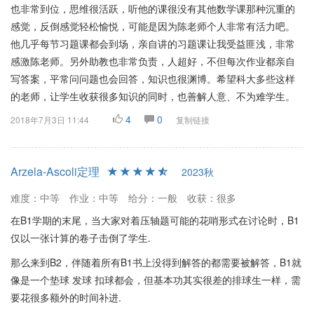
也非常到位，思维很活跃，听他的课很没有其他数学课那种沉重的
感觉，反倒感觉轻松愉悦，可能是因为陈老师个人非常有活力吧。
他几乎每节习题课都会到场，亲自讲的习题课让我受益匪浅，非常
感激陈老师。另外助教也非常负责，人超好，不但每次作业都亲自
写答案，平常问问题也会回答，知识也很渊博。希望科大多些这样
的老师，让学生收获很多知识的同时，也善解人意、不为难学生。
4
0
2018年7月3日 11:44
复制链接
Arzela-Ascoli定理
2023秋
难度：中等
作业：中等
给分：一般
收获：很多
在B1学期的末尾，当大家对着压轴题可能的花哨形式在讨论时，B1
仅以一张计算的卷子击倒了学生.
那么来到B2，伴随着所有B1书上没得到解答的都需要被解答，B1就
像是一个垫球 发球 扣球都会，但基本功其实很差的排球生一样，需
要花很多额外的时间补进.