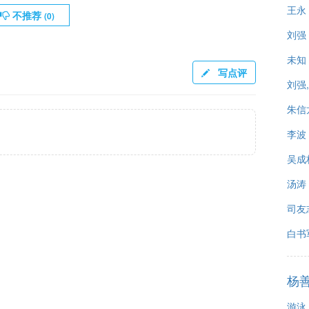
王永
不推荐
(
0
)
刘强
未知
写点评
刘强
朱信
李波
吴成
汤涛
司友
白书
杨
游泳