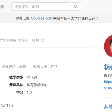
导师
你可以在
iCourses.com
网站写任何大学的课程点评了
2007春 2006春 课程号：103T0106
杨
给分好坏：你猜
收获大小：你猜
教师
教学类型：
理论课
http
开课单位：
体育教学中心
51a6
学分：
1.0
诉我们！）
其