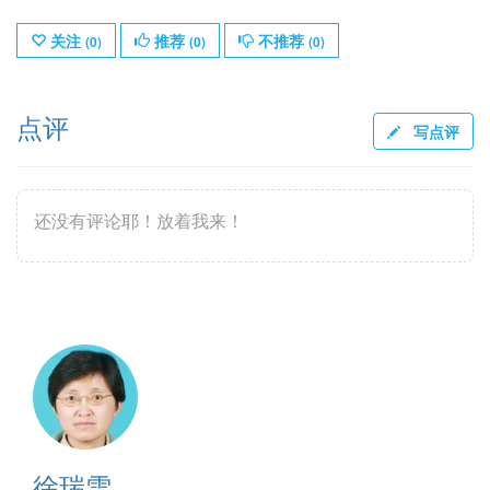
关注
推荐
不推荐
(
0
)
(
0
)
(
0
)
点评
写点评
还没有评论耶！放着我来！
徐瑞雪