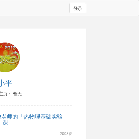
登录
小平
主页： 暂无
他老师的「热物理基础实验
)」课
2003春