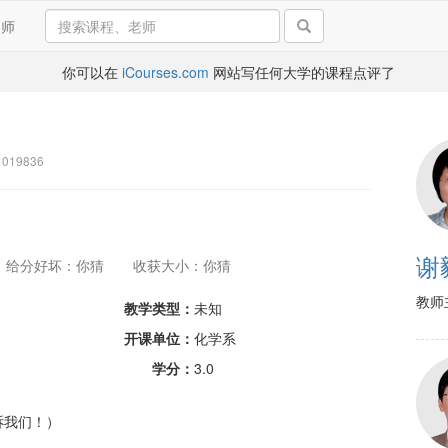
导师
你可以在
iCourses.com
网站写任何大学的课程点评了
019836
谢
给分好坏：你猜
收获大小：你猜
教师
教学类型：
未知
开课单位：
化学系
学分：
3.0
诉我们！）