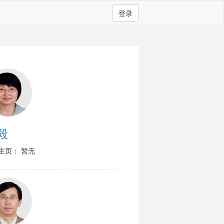
登录
毅
主页： 暂无