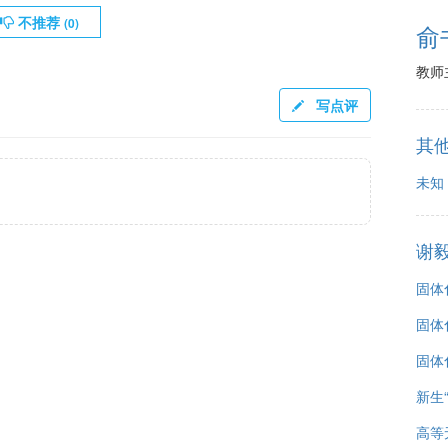
不推荐
(
0
)
俞
教师
写点评
其
未知
谢
固体
固体
固体
新生
高等