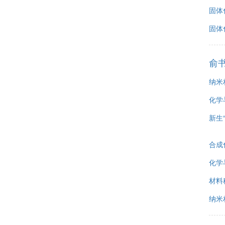
固体
固体
俞
纳米
化学
新生
合成
化学
材料
纳米