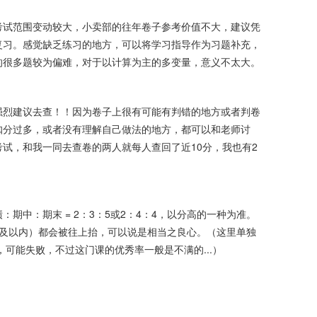
考试范围变动较大，小卖部的往年卷子参考价值不大，建议凭
复习。感觉缺乏练习的地方，可以将学习指导作为习题补充，
的很多题较为偏难，对于以计算为主的多变量，意义不太大。
强烈建议去查！！因为卷子上很有可能有判错的地方或者判卷
扣分过多，或者没有理解自己做法的地方，都可以和老师讨
试，和我一同去查卷的两人就每人查回了近10分，我也有2
期中：期末 = 2：3：5或2：4：4，以分高的一种为准。
分及以内）都会被往上抬，可以说是相当之良心。（这里单独
，可能失败，不过这门课的优秀率一般是不满的...）