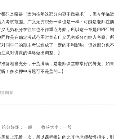
分都只是略讲（因为往年这部分内容不做要求），但今年临近
纳入考试范围。广义无穷积分一章也是一样：可能是老师在前
义无穷积分在往年也不作重点考察，所以这一章是用PPT划
但同样是在确定考试范围时宣布广义无穷积分也纳入考察。所
置对同学们的期末考试造成了一定的不利影响，但这部分也不
会注意对讲课的详略做出调整。】
课准备相当充分，干货满满，是老师课堂非常好的补充。如果
听！多次押中考题可不是盖的...】
复制链接
给分好坏：一般
收获大小：一般
在黑板上现推一次，所以课程推进的比其他老师都慢很多，到