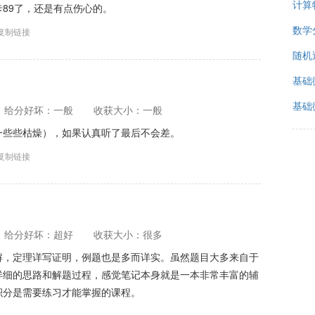
计算
89了，还是有点伤心的。
数学分
复制链接
随机
基础
基础
给分好坏：一般
收获大小：一般
一些些枯燥），如果认真听了最后不会差。
复制链接
给分好坏：超好
收获大小：很多
解，定理详写证明，例题也是多而详实。虽然题目大多来自于
详细的思路和解题过程，感觉笔记本身就是一本非常丰富的辅
积分是需要练习才能掌握的课程。