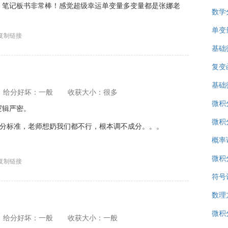
，笔记板书非常棒！感觉超级幸运单变量多变量都是张娜老
数学分
单变
复制链接
基础
复变
基础
给分好坏：一般
收获大小：很多
微积
逻辑严密。
微积分
评分标准，老师想奶我们都不行，根本调不成分。。。
概率
微积
复制链接
符号
数理
微积分
给分好坏：一般
收获大小：一般