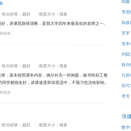
胡森
7春
李思
给分好坏：超好
收获大小：很多
陈效
很好，讲课思路很清晰，是我大学四年来最喜欢的老师之一。
罗罗
制链接
宣本
刘聪
薛兴
给分好坏：超好
收获大小：很多
老师，基本按照课本内容，偶尔补充一些例题，板书特别工整
孔胜
的同学都很友好，讲课速度和深度适中，不预习也没啥影响。
田可
制链接
李芳
张
给分好坏：超好
收获大小：很多
数学分