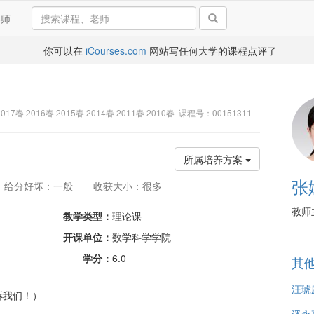
导师
你可以在
iCourses.com
网站写任何大学的课程点评了
2017春 2016春 2015春 2014春 2011春 2010春 课程号：00151311
所属培养方案
张
给分好坏：一般
收获大小：很多
教师
教学类型：
理论课
开课单位：
数学科学学院
学分：
6.0
其
汪琥
诉我们！）