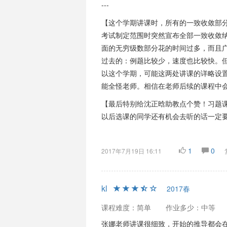
---
【这个学期讲课时，所有的一致收敛部
考试制定范围时突然宣布全部一致收敛
面的无穷级数部分花的时间过多，而且广
过去的：例题比较少，速度也比较快。
以这个学期，可能这两处讲课的详略设
能全怪老师。相信在老师后续的课程中
【最后特别给沈正晗助教点个赞！习题
以后选课的同学还有机会去听的话一定要
1
0
2017年7月19日 16:11
kl
2017春
课程难度：简单
作业多少：中等
张娜老师讲课很细致，开始的推导都会