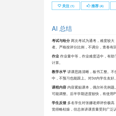
关注
推荐
(
1
)
(
4
)
AI 总结
考试与给分
两次考试为通考，难度较大
者。严格按评分比例，不调分，查卷有
作业
作业量中等，作业难度适中，有助
计算。
教学水平
讲课思路清晰，板书工整。不使
中，不预习也能跟上。对3σ内学生友好
课程内容
内容紧贴课本，偶尔补充例题
可能调整。后半学期进度较快，有使用P
学生反馈
多名学生对张娜老师评价极高
觉得略枯燥，但总体讲课质量受到广泛