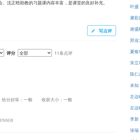
会。沈正晗助教的习题课内容丰富，是课堂的良好补充。
叶盛
屠彩
谢盛
写点评
郑业
夏银
评分
11条点评
宋立
陈仁
未知
左达
给分好坏：一般
收获大小：一般
左达
李新
复制链接
张瑞