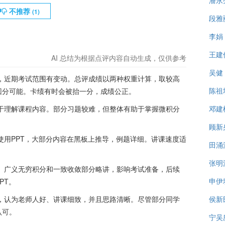
潘永
不推荐
(
1
)
段雅
李娟
王建
AI 总结为根据点评内容自动生成，仅供参考
吴健
，近期考试范围有变动。总评成绩以两种权重计算，取较高
陈祖
回分可能。卡绩有时会被抬一分，成绩公正。
于理解课程内容。部分习题较难，但整体有助于掌握微积分
邓建
顾新
用PPT，大部分内容在黑板上推导，例题详细。讲课速度适
田涌
。
张明
。广义无穷积分和一致收敛部分略讲，影响考试准备，后续
申伊
PT。
，认为老师人好、讲课细致，并且思路清晰。尽管部分同学
侯新
认可。
宁吴