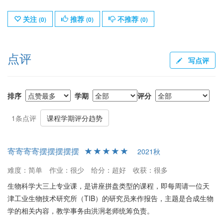
关注
推荐
不推荐
(
0
)
(
0
)
(
0
)
点评
写点评
排序
学期
评分
1条点评
课程学期评分趋势
寄寄寄寄摆摆摆摆摆
2021秋
难度：简单
作业：很少
给分：超好
收获：很多
生物科学大三上专业课，是讲座拼盘类型的课程，即每周请一位天
津工业生物技术研究所（TIB）的研究员来作报告，主题是合成生物
学的相关内容，教学事务由洪泂老师统筹负责。