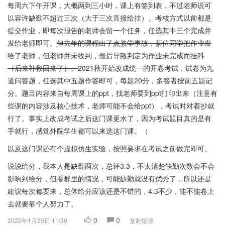
每周六下午开课，大概两到三小时，课上有签到表，不过老师说可
以容许缺勤不超过三次（大于三次直接给挂）。考核方式以前都是
提交作业，即每次报告的老师会留一个任务，任选其中三个完成并
发给老师即可。
但去年的课程出了点教学事故，某位同学把作业发
给了老师，但老师并未收到，最后导致判定为作业未完成而挂科
（后来补救回来了）。
2021秋开始改成统一的开卷考试，试卷为九
道问答题，任选其中五题作答即可，每题20分，多答者按前五题记
分。题目内容来自每周课上的ppt，找老师要到ppt打印出来（注意有
些课的内容涉及核心技术，老师可能不会给ppt），考试时对着抄就
行了。事实上改成考试之后这门课更水了，因为考试题目真的是有
手就行，感觉外院学生都可以来选这门课。（
以及这门课还有个虚拟仿生实验，按照要求在考试之前做完即可。
说说给分，我本人是缺勤两次，总评3.3，不太清楚缺勤次数会不会
影响到给分，但看群里的情况，可能缺勤就没有优秀了，所以还是
建议每次都要来，总体给分应该还是不错的，4.3不少，能不能卷上
去就要靠个人努力了。
0
0
2022年1月20日 11:39
复制链接