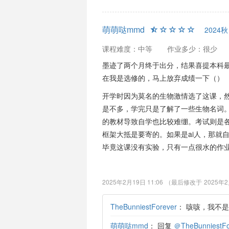
萌萌哒mmd
2024秋
课程难度：中等
作业多少：很少
墨迹了两个月终于出分，结果喜提本科最
在我是选修的，马上放弃成绩一下（）
开学时因为莫名的生物激情选了这课，然
是不多，学完只是了解了一些生物名词。
的教材导致自学也比较难绷。考试则是各
框架大抵是要寄的。如果是ai人，那就
毕竟这课没有实验，只有一点很水的作
2025年2月19日 11:06
（最后修改于
2025年2
TheBunniestForever
：
咳咳，我不是
萌萌哒mmd
：
回复
＠TheBunniestFo