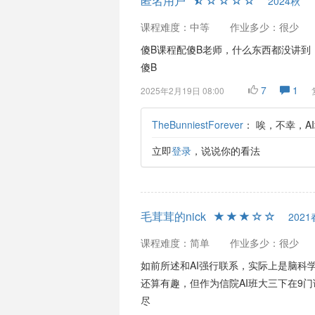
匿名用户
2024秋
课程难度：中等
作业多少：很少
傻B课程配傻B老师，什么东西都没讲到
傻B
7
1
2025年2月19日 08:00
TheBunniestForever
：
唉，不幸，A
立即
登录
，说说你的看法
毛茸茸的nick
2021
课程难度：简单
作业多少：很少
如前所述和AI强行联系，实际上是脑科
还算有趣，但作为信院AI班大三下在9
尽