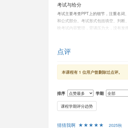
考试与给分
考试主要考查PPT上的细节，注重名词
和公式部分。考试形式包括填空、判断
映考试内容繁琐，背诵压力大，没有发
尤其是在优秀率调整方面未达期望。
作业与课业负担
点评
课程作业量不大，通常每章有一到两道
松。有一次涉及训练神经网络的作业，
本课程有 1 位用户曾删除过点评。
总结
《脑与认知科学导论》对于希望深入了
生物专业、缺乏背诵能力的学生而言，
排序
学期
较少。此外，相较于内容，课程与AI的
时，受重记忆要求和较不理想的给分影
课程学期评分趋势
猜猜我啊
2025秋