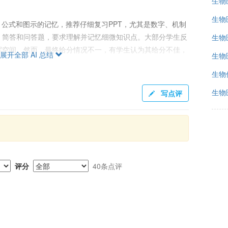
生物
生物
、公式和图示的记忆，推荐仔细复习PPT，尤其是数字、机制
、简答和问答题，要求理解并记忆细微知识点。大部分学生反
生物
挥空间。然而，最终给分情况不一，有学生认为其给分不佳，
展开全部 AI 总结
生物
生物
生物
写点评
开放性题目，总共有四次作业，种类为主观题，内容相对轻
无需编程。总体来说，作业负担较轻。
解脑科学生物知识的学生来说可能有一定的吸引力，但对于非
选择需慎重。课程的考核以细节记忆为主，理解和应用的成分
评分
40条点评
关联性较低，对于实用性期待较高的同学，可能会有失望。同
响，选课时应结合自己的学习风格和倾向谨慎考虑。