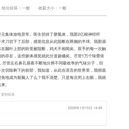
给分好坏：一般
收获大小：一般
经元集体放电异常。医生切掉了胼胝体，我那2亿根神经纤
手术刀切下了后部，感觉信息从此阻断在两侧的半球。我那源
体在颞叶上部的听觉被阻断，鸡犬不相闻矣。双手的每一次触
刻的存在，这些躯体感觉就此分道扬镳矣。尽管1万个味蕾依
，尽管左右鼻孔昼夜不断地分辨不同吸收率的气味分子，但
一次切除剩下的前部，我知道，从此在语言的世界里，我彻底
避免地成为裂脑人了么？我不清楚。只是每次闭上右眼，我就
出来。
复制链接
2026年1月15日 14:49