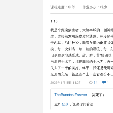
课程难度：中等
作业多少：很少
1.15
我是个癫痫病患者，大脑半球的一侧神
维，连接着左右脑皮质的通道。冰冷的
于内耳，沿听神经，顺着丘脑内侧膝状
摸，每一次刺痛，每一刻的温暖，每一
旧尽职尽地感受咸、甜、鲜，苦/酸四味
当那把手术刀，那把罪恶的手术刀，再
失去了一半的美好。终于，我还是无可
见形而忘名，甚至连个上下左右都分不
14
1
2026年1月15日 14:27
TheBunniestForever
：
笑死了）
立即
登录
，说说你的看法