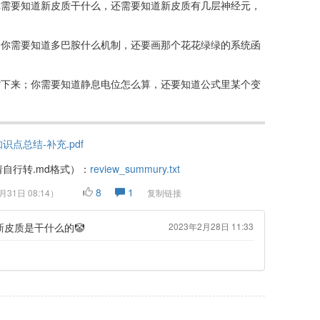
你需要知道新皮质干什么，还需要知道新皮质有几层神经元，
：你需要知道多巴胺什么机制，还要画那个花花绿绿的系统函
背下来；你需要知道静息电位怎么算，还要知道公式里某个变
知识点总结-补充.pdf
自行转.md格式）：
review_summury.txt
8
1
月31日 08:14
）
复制链接
皮质是干什么的🤡
2023年2月28日 11:33