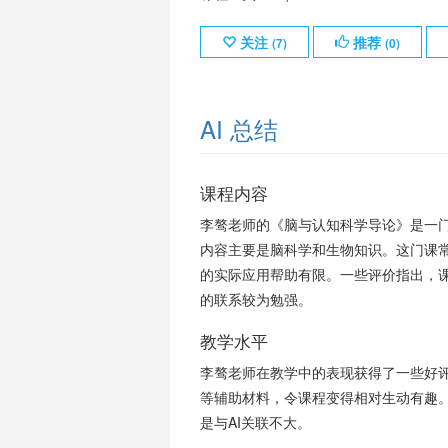
关注
推荐
(
7
)
(
0
)
AI 总结
课程内容
李骜老师的《脑与认知科学导论》是一
内容主要是脑科学和生物知识。这门课常
的实际应用帮助有限。一些评价指出，
的联系较为勉强。
教学水平
李骜老师在教学中的表现获得了一些好评
等辅助材料，令课程变得相对生动有趣
是与AI关联不大。