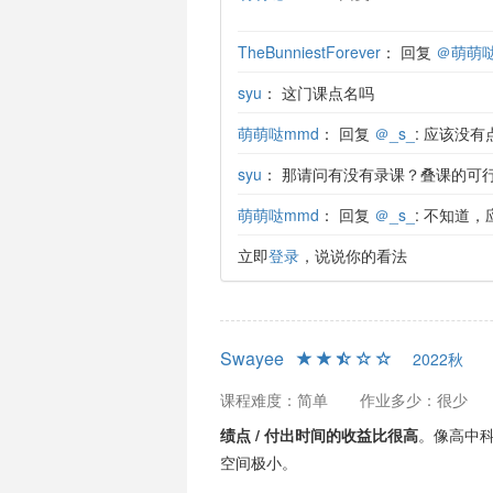
TheBunniestForever
：
回复
＠萌萌哒
syu
：
这门课点名吗
萌萌哒mmd
：
回复
＠_s_
: 应该没有
syu
：
那请问有没有录课？叠课的可
萌萌哒mmd
：
回复
＠_s_
: 不知道
立即
登录
，说说你的看法
Swayee
2022秋
课程难度：简单
作业多少：很少
绩点 / 付出时间的收益比很高
。像高中
空间极小。