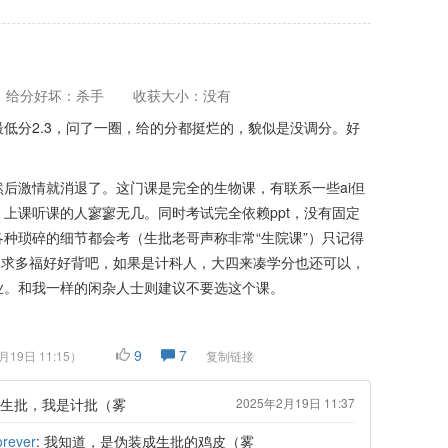
给分好坏：杀手
收获大小：没有
低分2.3，问了一圈，给的分都挺烂的，貌似是没调分。好
后激情就消退了。这门课是完全的生物课，有联系一些ai但
上课听课的人寥寥无几。同时考试完全依赖ppt，没有固定
种琐碎的细节都会考（生批老哥声称非常“生院课”）只记得
自求多福好好背吧，如果是计科人，大四来凑学分也还可以，
业。和我一样的闲杂人士则建议不要选这个课。
9
7
月19日 11:15
）
复制链接
生批，我是计批（雾
2025年2月19日 11:37
rever
: 我知道，是伪装成生批的鸡皮（雾