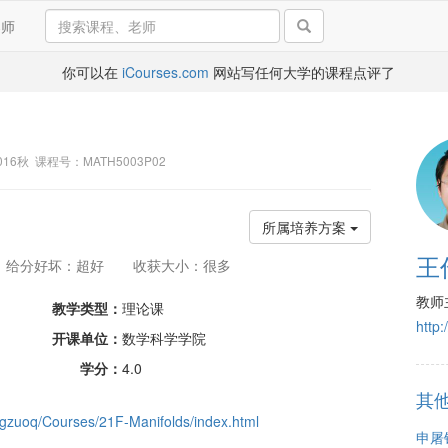
导师
你可以在
iCourses.com
网站写任何大学的课程点评了
 2016秋 课程号：MATH5003P02
所属培养方案
王
给分好坏：超好
收获大小：很多
教师
教学类型：
理论课
http
开课单位：
数学科学学院
学分：
4.0
其
angzuoq/Courses/21F-Manifolds/index.html
申屠