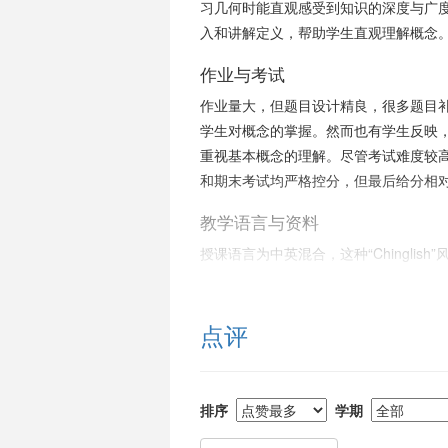
习几何时能直观感受到知识的深度与广
入和讲解定义，帮助学生直观理解概念
作业与考试
作业量大，但题目设计精良，很多题目
学生对概念的掌握。然而也有学生反映
重视基本概念的理解。尽管考试难度较
和期末考试均严格控分，但最后给分相
教学语言与资料
授课语言为中英混合，这种“Chinglis
老师的讲义细致详尽，是很好的学习资
适合人群
点评
课程难度大，面向有一定数学基础尤其
到吃力。课程需要大量时间投入，尤其
为，这门课是数学系学生“打开数学大门
排序
学期
价值和王老师的教学能力。