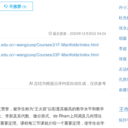
不推荐
(
1
)
许小
杜先
张永
最后更新：
2023年12月30日 04:24
胡森
stc.edu.cn/~wangzuoq/Courses/21F-Manifolds/index.html
李超
stc.edu.cn/~wangzuoq/Courses/23F-Manifolds/index.html
张俊
左达
孔胜
AI 总结为根据点评内容自动生成，仅供参考
俞建
王
赞誉，被学生称为“王火箭”以彰显其极高的教学水平和教学
、李群及其代数、微分形式、de Rham上同调及几何理论
拓扑学
y定理等重要定理。课程每三节课就介绍一个重要定理，使学生在学