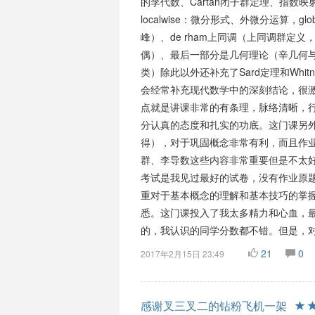
的李代数、Cartan闭子群定理、指数映射
localwise：微分形式、外微分运算，gl
峰）、de rham上同调（上同调群定义，
偶）、最后一部分是几何理论（辛几何与Ch
类）除此以外还补充了Sard定理和Wh
会经常补充现代数学中的深刻结论，很
点就是讲课非常的有条理，脉络清晰，
分认真的态度和扎实的功底。这门课另
得），对于巩固概念非常有利，而且作
群、李导数这些内容非常重要但是不太
考试是我见过最好的试卷，没有作业原
重对于基本概念的理解和基本技巧的掌
悉。这门课投入了我太多精力和心血，最后
的，我认识的同学分数都不错。但是，
21
0
2017年2月15日 23:49
感谢叉三叉二的钻粉飞机一架