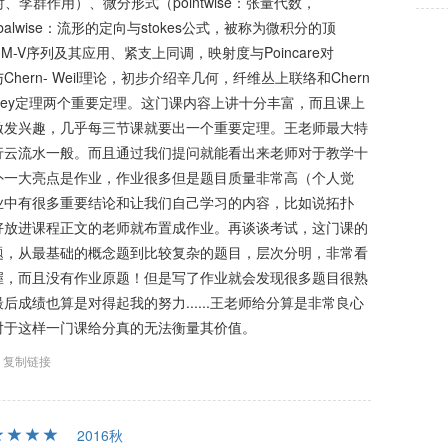
、李群作用）、微分形式（pointwise：张量代数，
obalwise：流形的定向与stokes公式，被称为微积分的顶
M-V序列及其应用、紧支上同调，映射度与Poincare对
ern- Weil理论，初步介绍辛几何，纤维丛上联络和Chern
itney定理两个重要定理。这门课内容上讲十分丰富，而且课上
激发兴趣，几乎每三节课就要出一个重要定理。王老师最大特
行云流水一般。而且通过我们提问就能看出来老师对于教学十
外一大亮点是作业，作业很多但是题目质量非常高（个人觉
业中有很多重要结论和让我们自己学习的内容，比如说拓扑
好放进课程正文的老师就布置成作业。再谈谈考试，这门课的
题，从最基础的概念题到比较复杂的题目，层次分明，非常看
握，而且没有作业原题！但是写了作业就会发现很多题目很熟
成绩也算是对得起我的努力......王老师给分算是非常良心
对于这样一门课给分真的无法衡量其价值。
复制链接
2016秋