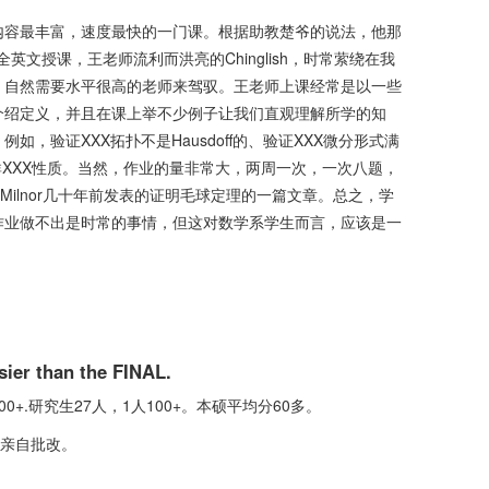
内容最丰富，速度最快的一门课。根据助教楚爷的说法，他那
英文授课，王老师流利而洪亮的Chinglish，时常萦绕在我
，自然需要水平很高的老师来驾驭。王老师上课经常是以一些
介绍定义，并且在课上举不少例子让我们直观理解所学的知
，验证XXX拓扑不是Hausdoff的、验证XXX微分形式满
群XXX性质。当然，作业的量非常大，两周一次，一次八题，
Milnor几十年前发表的证明毛球定理的一篇文章。总之，学
作业做不出是时常的事情，但这对数学系学生而言，应该是一
er than the FINAL.
0+.研究生27人，1人100+。本硕平均分60多。
箭亲自批改。