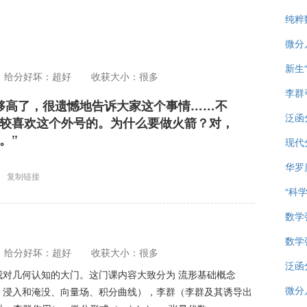
纯粹
微分
新生
给分好坏：超好
收获大小：很多
李群
够高了，很遗憾地告诉大家这个事情……不
泛函
较喜欢这个外号的。为什么要做火箭？对，
。”
现代
华罗
复制链接
“科
数学
数学
给分好坏：超好
收获大小：很多
泛函分
对几何认知的大门。这门课内容大致分为 流形基础概念
微分
、浸入和淹没、向量场、积分曲线），李群（李群及其诱导出