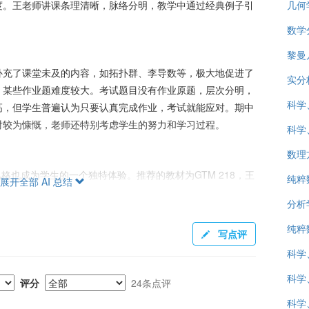
度。王老师讲课条理清晰，脉络分明，教学中通过经典例子引
几何
。
数学分
黎曼
补充了课堂未及的内容，如拓扑群、李导数等，极大地促进了
实分
，某些作业题难度较大。考试题目没有作业原题，层次分明，
科学
高，但学生普遍认为只要认真完成作业，考试就能应对。期中
对较为慷慨，老师还特别考虑学生的努力和学习过程。
科学
数理
h”风格也成为学生的一个独特体验。推荐的教材为GTM 218，王
纯粹
展开全部 AI 总结
源，课外补充学习的内容在课上不常详细讲解。
分析
纯粹
写点评
是几何兴趣的学生。如果学生没有提前学习拓扑学，可能会感
科学
适合愿意在数学领域深入探索的学生。部分学生在评课中认
”不可或缺的一部分。虽然课程难度较大，但学生普遍认同其
科学
评分
24条点评
科学