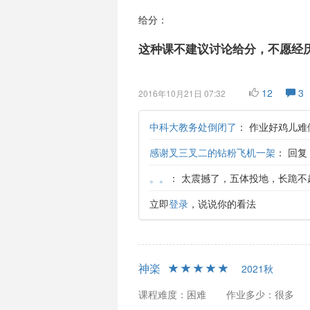
给分：
这种课不建议讨论给分，不愿经
12
3
2016年10月21日 07:32
中科大教务处倒闭了
：
作业好鸡儿难
感谢叉三叉二的钻粉飞机一架
：
回复
。。
：
太震撼了，五体投地，长跪不起
立即
登录
，说说你的看法
神楽
2021秋
课程难度：困难
作业多少：很多