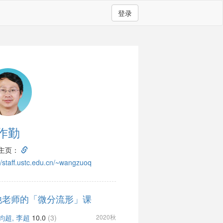
登录
作勤
主页：
://staff.ustc.edu.cn/~wangzuoq
他老师的「微分流形」课
钧超, 李超
10.0
(3)
2020秋