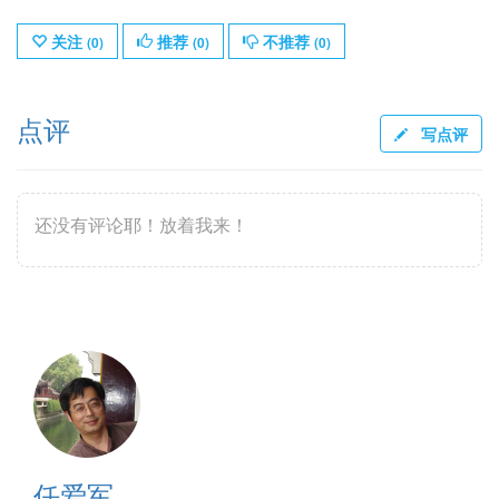
关注
推荐
不推荐
(
0
)
(
0
)
(
0
)
点评
写点评
还没有评论耶！放着我来！
任爱军