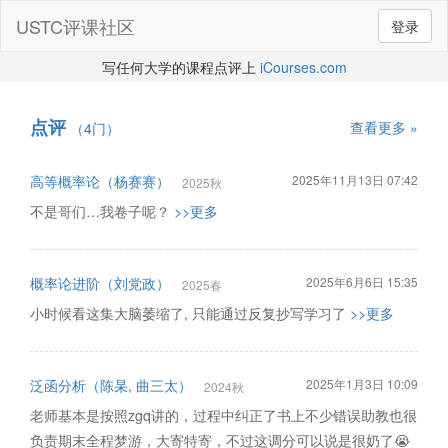
USTC评课社区
登录
写任何大学的课程点评上
iCourses.com
点评
查看更多 »
（4门）
高等概率论（杨赛赛）
2025年11月13日 07:42
2025秋
不是哥们…我卷子呢？
>>更多
概率论进阶（刘党政）
2025年6月6日 15:35
2025春
小时候看这集大脑萎缩了, 只能通过反复抄写学习了
>>更多
泛函分析（陈杲, 曲三太）
2025年1月3日 10:09
2024秋
老师基本是按照zgq讲的，过程中纠正了书上不少错误助教也很
负责期末全程梦游，大寄特寄，不过这调分可以说是很奶了😭