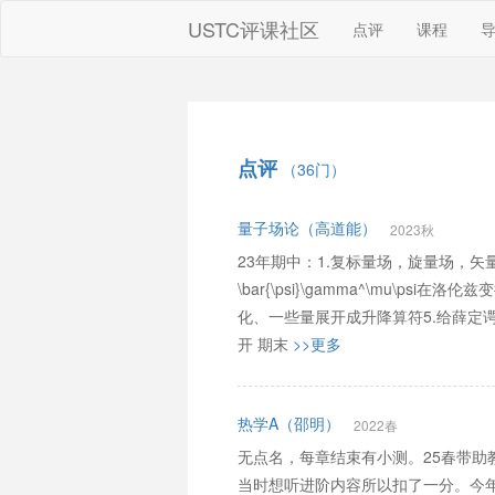
USTC评课社区
点评
课程
点评
（36门）
量子场论（高道能）
2023秋
23年期中：1.复标量场，旋量场，矢量
\bar{\psi}\gamma^\mu\p
化、一些量展开成升降算符5.给薛定
开 期末
>>更多
热学A（邵明）
2022春
无点名，每章结束有小测。25春带助
当时想听进阶内容所以扣了一分。今