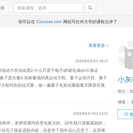
导师
你可以在
iCourses.com
网站写任何大学的课程点评了
查看更多 »
2025年8月4日 08:37
场动力学自由度2.什么尺度下电子qft退化成qm3.验证
小灰
si在洛伦兹变换下是矢量4.实标量场经典运动方程、量子运动方程、量子
谔方程对应的拉式量，做一遍量子化算动量能量升降算符展
简介：N
博客： 
2025年6月19日 03:51
教再评，老师讲课内容变化挺大的。22年就只讲最基础的，
年补充了很多进阶内容，但是学了四年后心态变了，反而希