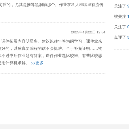
挺劣质的，尤其是推导黑洞熵那个。作业在科大群聊里有流传
关注了
被关注
关注了
2025年1月22日 12:54
点评了
。课件拓展内容明显多。建议以往年卷为纲学习，课件拿来
挺好的，以后真要编程的话不会抓瞎。至于补充证明……物
多不过书后作业题有答案，课件作业题比较难。有些比较恶
善用计算机求解。
>>更多