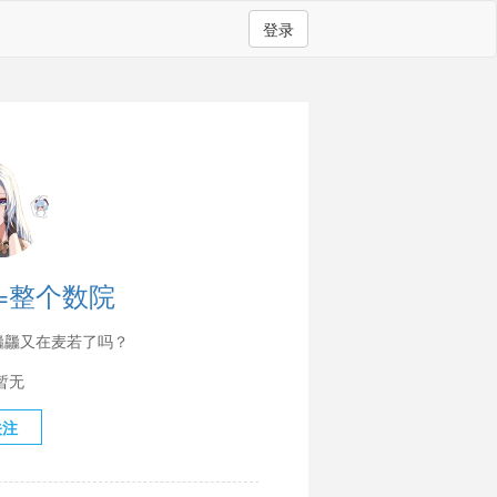
登录
龍=整个数院
龘龘又在麦若了吗？
暂无
关注