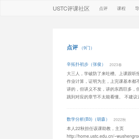
USTC评课社区
点评
课程
点评
（9门）
辛拓扑初步（张俊）
2023春
大三人，学破防了来吐槽。上课跟听
作业计算，证明为主，上完课基本都
讲的，但讲义不发，讲的东西巨多，但
跳到对应的章节不太能看懂。 不建议
数学分析(B3)（胡森）
2022秋
本人22秋担任该课助教，主页
http://home.ustc.edu.cn/~wushen