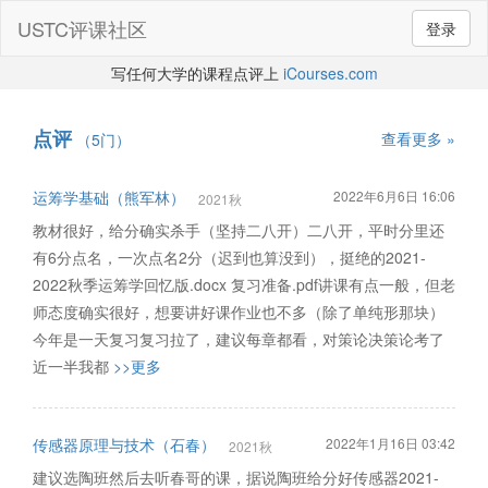
USTC评课社区
登录
写任何大学的课程点评上
iCourses.com
点评
查看更多 »
（5门）
运筹学基础（熊军林）
2022年6月6日 16:06
2021秋
教材很好，给分确实杀手（坚持二八开）二八开，平时分里还
有6分点名，一次点名2分（迟到也算没到），挺绝的2021-
2022秋季运筹学回忆版.docx 复习准备.pdf讲课有点一般，但老
师态度确实很好，想要讲好课作业也不多（除了单纯形那块）
今年是一天复习复习拉了，建议每章都看，对策论决策论考了
近一半我都
>>更多
传感器原理与技术（石春）
2022年1月16日 03:42
2021秋
建议选陶班然后去听春哥的课，据说陶班给分好传感器2021-