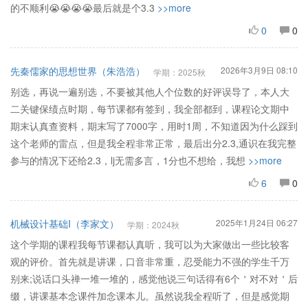
的不顺利😭😭😭😭最后就是个3.3
>>more
0
0
先秦儒家的思想世界（朱浩浩）
2026年3月9日 08:10
学期：2025秋
别选，再说一遍别选，不要被其他人个位数的好评误导了，本人大
二关键保绩点时期，每节课都有签到，我全部都到，课程论文期中
期末认真查资料，期末写了7000字，用时1周，不知道因为什么踩到
这个老师的雷点，但是我全程非常正常，最后出分2.3,通识在我完整
参与的情况下还给2.3，lj无需多言，1分也不想给，我想
>>more
6
0
机械设计基础I（李家文）
2025年1月24日 06:27
学期：2024秋
这个学期的课程我每节课都认真听，我可以为大家做出一些比较客
观的评价。首先就是讲课，口音非常重，忍受能力不强的学生千万
别来;说话口头禅一堆一堆的，感觉他说三句话得有6个＇对不对＇后
缀，讲课基本念课件加念课本儿。虽然说我全程听了，但是感觉期