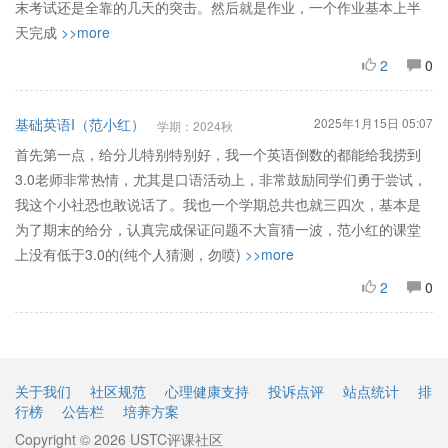
末考试还是全靠的几天的突击。然后就是作业，一个作业基本上半
天完成
>>more
2
0
基础英语I（范小红）
2025年1月15日 05:07
学期：2024秋
首先第一点，给分儿特别特别好，我一个英语倒数的都能给我捞到
3.0老师非常热情，尤其是口语活动上，非常鼓励同学们勇于尝试，
我这个小社恐也敢说话了。我也一个学期总共也就三四次，基本是
为了期末的给分，认真完成保证问题不大盲猜一波，范小红的课堂
上没有低于3.0的(纯个人猜测，勿喷)
>>more
2
0
关于我们
社区规范
心理健康支持
投诉点评
站点统计
排
行榜
公告栏
培养方案
Copyright © 2026 USTC评课社区