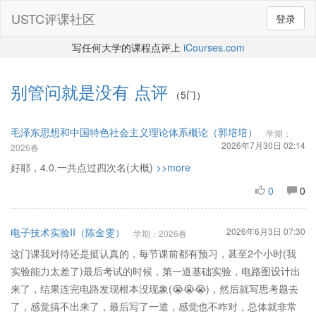
USTC评课社区
登录
写任何大学的课程点评上
iCourses.com
别管问就是没有
点评
（5门）
毛泽东思想和中国特色社会主义理论体系概论（郭培培）
学期：
2026年7月30日 02:14
2026春
好耶，4.0.一共点过四次名(大概)
>>more
0
0
电子技术实验II（陈金雯）
2026年6月3日 07:30
学期：2026春
这门课我对待还是挺认真的，每节课前都有预习，甚至2个小时(我
实验能力太差了)最后考试的时候，第一道基础实验，电路图设计出
来了，结果连完电路发现根本没现象(😭😭😭)，然后就写思考题去
了，感觉搞不出来了，最后写了一道，感觉也不咋对，总体就非常