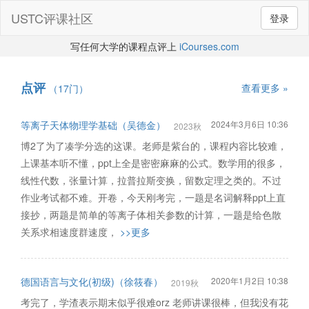
USTC评课社区
登录
写任何大学的课程点评上
iCourses.com
点评
查看更多 »
（17门）
等离子天体物理学基础（吴德金）
2024年3月6日 10:36
2023秋
博2了为了凑学分选的这课。老师是紫台的，课程内容比较难，
上课基本听不懂，ppt上全是密密麻麻的公式。数学用的很多，
线性代数，张量计算，拉普拉斯变换，留数定理之类的。不过
作业考试都不难。开卷，今天刚考完，一题是名词解释ppt上直
接抄，两题是简单的等离子体相关参数的计算，一题是给色散
关系求相速度群速度，
>>更多
德国语言与文化(初级)（徐筱春）
2020年1月2日 10:38
2019秋
考完了，学渣表示期末似乎很难orz 老师讲课很棒，但我没有花