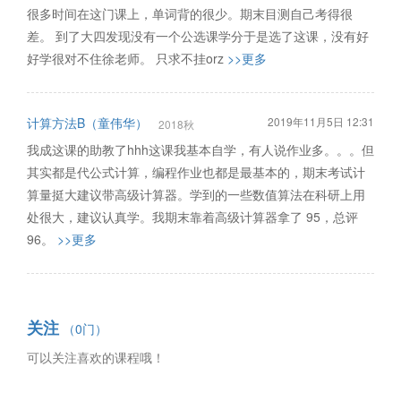
很多时间在这门课上，单词背的很少。期末目测自己考得很
差。 到了大四发现没有一个公选课学分于是选了这课，没有好
好学很对不住徐老师。 只求不挂orz
>>更多
计算方法B（童伟华）
2019年11月5日 12:31
2018秋
我成这课的助教了hhh这课我基本自学，有人说作业多。。。但
其实都是代公式计算，编程作业也都是最基本的，期末考试计
算量挺大建议带高级计算器。学到的一些数值算法在科研上用
处很大，建议认真学。我期末靠着高级计算器拿了 95，总评
96。
>>更多
关注
（0门）
可以关注喜欢的课程哦！