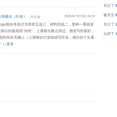
关注了
被关注
体系概论（叶政）
2025年7月19日 04:31
2025春
oge期末考形式为简答五选三，材料四选二，那种一看就是
关注了
老师出的题就很“传统”，上课都当重点讲过。感觉写的很好，
点评了
用花时间在毛概上（上课都在打游戏或写作业，偶尔抬个头看
才
>>更多