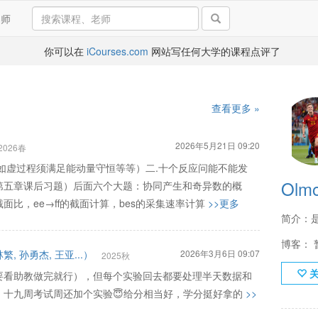
导师
你可以在
iCourses.com
网站写任何大学的课程点评了
查看更多 »
2026年5月21日 09:20
2026春
如虚过程须满足能动量守恒等等）二.十个反应问能不能发
Olm
第五章课后习题）后面六个大题：协同产生和奇异数的概
比，ee→ff的截面计算，bes的采集速率计算
>>更多
简介：
博客： 
 孙勇杰, 王亚...）
2026年3月6日 09:07
2025秋
要看助教做完就行），但每个实验回去都要处理半天数据和
。十九周考试周还加个实验😇给分相当好，学分挺好拿的
>>