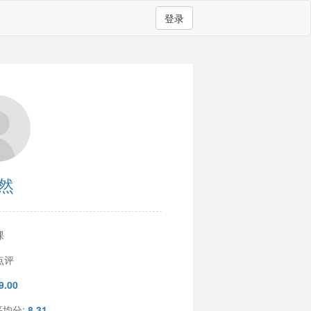
登录
然
课
点评
9.00
平均分:
8.31