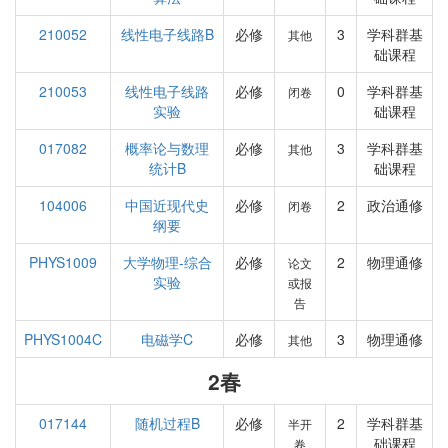
210052
线性电子线路B
必修
3
学科群基
其他
础课程
210053
线性电子线路
必修
0
学科群基
闭卷
实验
础课程
017082
概率论与数理
必修
3
学科群基
其他
统计B
础课程
104006
中国近现代史
必修
2
政治通修
闭卷
纲要
PHYS1009
大学物理-综合
必修
2
物理通修
论文
实验
或报
告
PHYS1004C
电磁学C
必修
3
物理通修
其他
2春
017144
随机过程B
必修
2
学科群基
半开
础课程
卷