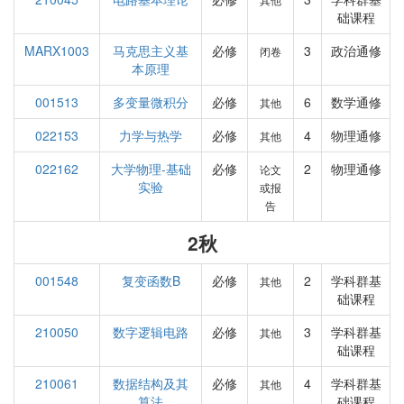
础课程
MARX1003
马克思主义基
必修
3
政治通修
闭卷
本原理
001513
多变量微积分
必修
6
数学通修
其他
022153
力学与热学
必修
4
物理通修
其他
022162
大学物理-基础
必修
2
物理通修
论文
实验
或报
告
2秋
001548
复变函数B
必修
2
学科群基
其他
础课程
210050
数字逻辑电路
必修
3
学科群基
其他
础课程
210061
数据结构及其
必修
4
学科群基
其他
算法
础课程