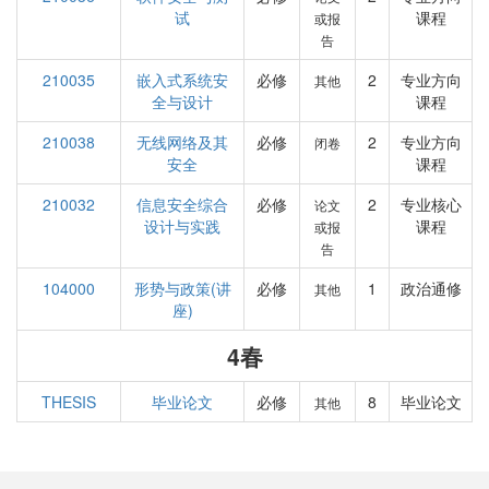
试
课程
或报
告
210035
嵌入式系统安
必修
2
专业方向
其他
全与设计
课程
210038
无线网络及其
必修
2
专业方向
闭卷
安全
课程
210032
信息安全综合
必修
2
专业核心
论文
设计与实践
课程
或报
告
104000
形势与政策(讲
必修
1
政治通修
其他
座)
4春
THESIS
毕业论文
必修
8
毕业论文
其他