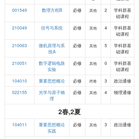
001549
数理方程B
必修
2
学科群基
其他
础课程
210049
信号与系统
必修
4
学科群基
其他
础课程
210063
微机原理与系
必修
5
学科群基
其他
统A
础课程
210051
数字逻辑电路
必修
0
学科群基
其他
实验
础课程
104010
重要思想概论
必修
3
政治通修
闭卷
022155
光学与原子物
必修
4
物理通修
其他
理
2春,2夏
104011
重要思想概论
必修
3
政治通修
其他
实践