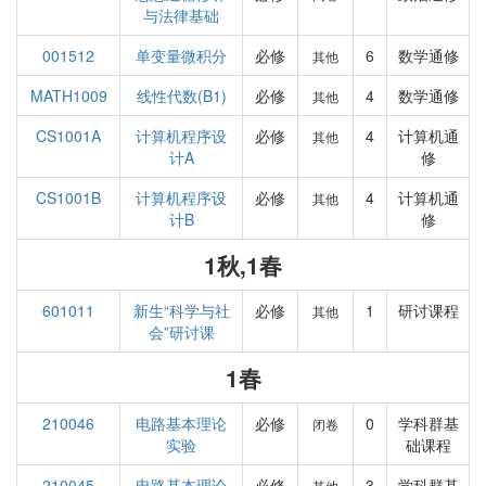
与法律基础
001512
单变量微积分
必修
6
数学通修
其他
MATH1009
线性代数(B1)
必修
4
数学通修
其他
CS1001A
计算机程序设
必修
4
计算机通
其他
计A
修
CS1001B
计算机程序设
必修
4
计算机通
其他
计B
修
1秋,1春
601011
新生“科学与社
必修
1
研讨课程
其他
会”研讨课
1春
210046
电路基本理论
必修
0
学科群基
闭卷
实验
础课程
210045
电路基本理论
必修
3
学科群基
其他