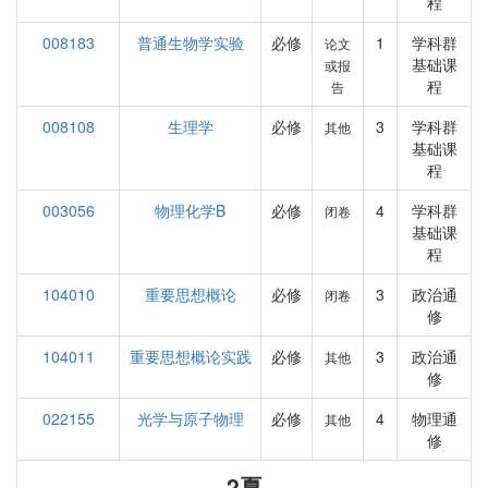
程
008183
普通生物学实验
必修
1
学科群
论文
基础课
或报
程
告
008108
生理学
必修
3
学科群
其他
基础课
程
003056
物理化学B
必修
4
学科群
闭卷
基础课
程
104010
重要思想概论
必修
3
政治通
闭卷
修
104011
重要思想概论实践
必修
3
政治通
其他
修
022155
光学与原子物理
必修
4
物理通
其他
修
2夏