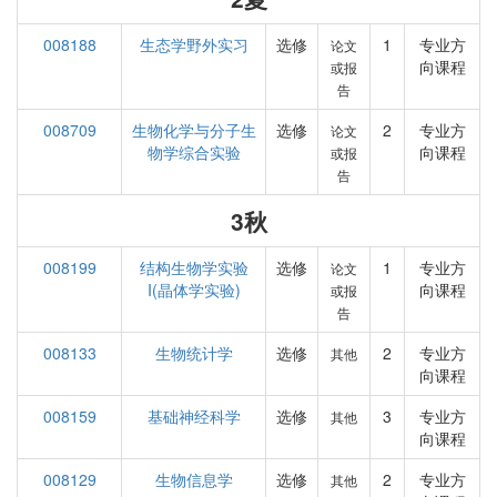
008188
生态学野外实习
选修
1
专业方
论文
向课程
或报
告
008709
生物化学与分子生
选修
2
专业方
论文
物学综合实验
向课程
或报
告
3秋
008199
结构生物学实验
选修
1
专业方
论文
I(晶体学实验)
向课程
或报
告
008133
生物统计学
选修
2
专业方
其他
向课程
008159
基础神经科学
选修
3
专业方
其他
向课程
008129
生物信息学
选修
2
专业方
其他