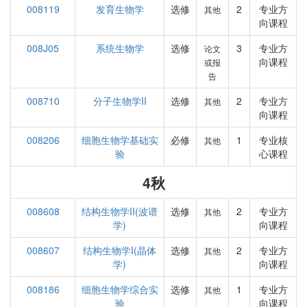
008119
发育生物学
选修
2
专业方
其他
向课程
008J05
系统生物学
选修
3
专业方
论文
向课程
或报
告
008710
分子生物学II
选修
2
专业方
其他
向课程
008206
细胞生物学基础实
必修
1
专业核
其他
验
心课程
4秋
008608
结构生物学II(波谱
选修
2
专业方
其他
学)
向课程
008607
结构生物学I(晶体
选修
2
专业方
其他
学)
向课程
008186
细胞生物学综合实
选修
1
专业方
其他
验
向课程