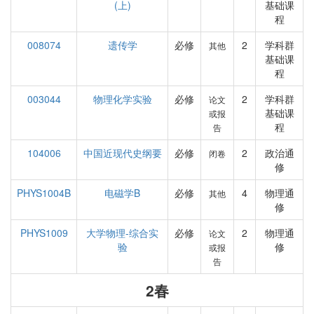
(上)
基础课
程
008074
遗传学
必修
2
学科群
其他
基础课
程
003044
物理化学实验
必修
2
学科群
论文
基础课
或报
程
告
104006
中国近现代史纲要
必修
2
政治通
闭卷
修
PHYS1004B
电磁学B
必修
4
物理通
其他
修
PHYS1009
大学物理-综合实
必修
2
物理通
论文
验
修
或报
告
2春