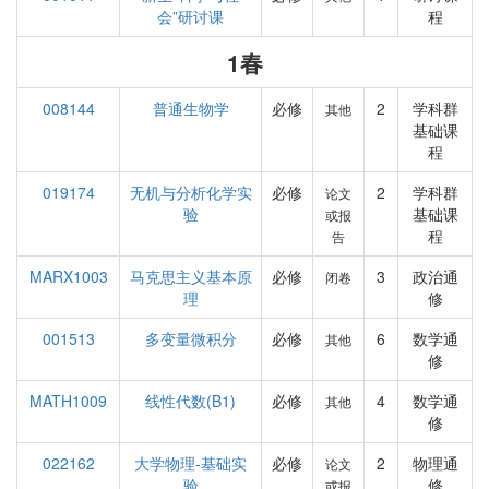
会”研讨课
程
1春
008144
普通生物学
必修
2
学科群
其他
基础课
程
019174
无机与分析化学实
必修
2
学科群
论文
验
基础课
或报
程
告
MARX1003
马克思主义基本原
必修
3
政治通
闭卷
理
修
001513
多变量微积分
必修
6
数学通
其他
修
MATH1009
线性代数(B1)
必修
4
数学通
其他
修
022162
大学物理-基础实
必修
2
物理通
论文
验
修
或报