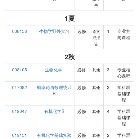
告
1夏
008158
生物学野外实习
选修
1
专业方
论文
向课程
或报
告
2秋
008105
生物化学I
必修
3
专业核
其他
心课程
017082
概率论与数理统计
必修
3
学科群
其他
B
基础课
程
019047
有机化学B
必修
4
学科群
其他
基础课
程
019151
有机化学基础实验
必修
2
学科群
其他