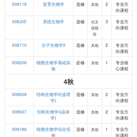
008119
发育生物学
选修
2
专业方
其他
向课程
008J05
系统生物学
选修
3
专业方
论文
向课程
或报
告
008710
分子生物学II
选修
2
专业方
其他
向课程
008206
细胞生物学基础实
必修
1
专业核
其他
验
心课程
4秋
008608
结构生物学II(波谱
选修
2
专业方
其他
学)
向课程
008607
结构生物学I(晶体
选修
2
专业方
其他
学)
向课程
008186
细胞生物学综合实
选修
1
专业方
其他
验
向课程