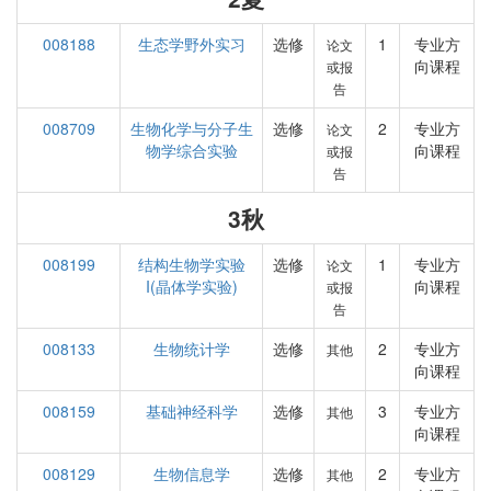
008188
生态学野外实习
选修
1
专业方
论文
向课程
或报
告
008709
生物化学与分子生
选修
2
专业方
论文
物学综合实验
向课程
或报
告
3秋
008199
结构生物学实验
选修
1
专业方
论文
I(晶体学实验)
向课程
或报
告
008133
生物统计学
选修
2
专业方
其他
向课程
008159
基础神经科学
选修
3
专业方
其他
向课程
008129
生物信息学
选修
2
专业方
其他