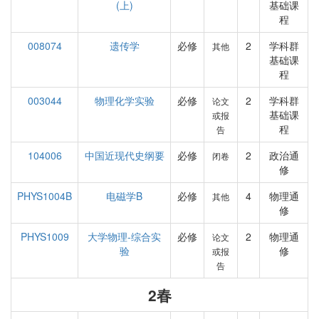
(上)
基础课
程
008074
遗传学
必修
2
学科群
其他
基础课
程
003044
物理化学实验
必修
2
学科群
论文
基础课
或报
程
告
104006
中国近现代史纲要
必修
2
政治通
闭卷
修
PHYS1004B
电磁学B
必修
4
物理通
其他
修
PHYS1009
大学物理-综合实
必修
2
物理通
论文
验
修
或报
告
2春