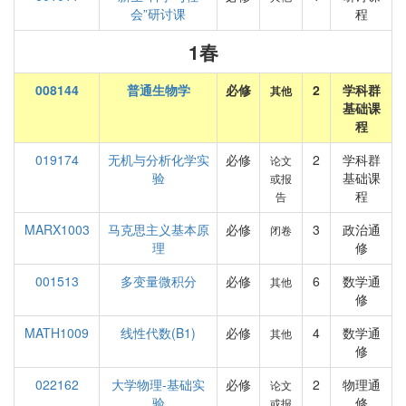
会”研讨课
程
1春
008144
普通生物学
必修
2
学科群
其他
基础课
程
019174
无机与分析化学实
必修
2
学科群
论文
验
基础课
或报
程
告
MARX1003
马克思主义基本原
必修
3
政治通
闭卷
理
修
001513
多变量微积分
必修
6
数学通
其他
修
MATH1009
线性代数(B1)
必修
4
数学通
其他
修
022162
大学物理-基础实
必修
2
物理通
论文
验
修
或报