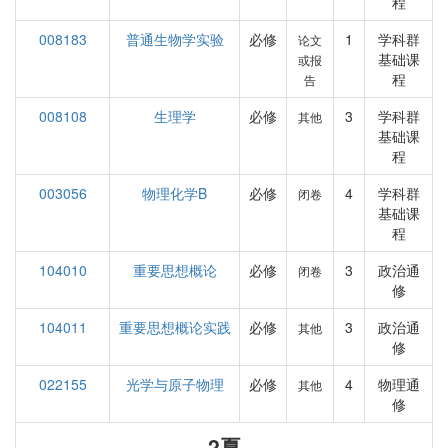
程
008183
普通生物学实验
必修
1
学科群
论文
基础课
或报
程
告
008108
生理学
必修
3
学科群
其他
基础课
程
003056
物理化学B
必修
4
学科群
闭卷
基础课
程
104010
重要思想概论
必修
3
政治通
闭卷
修
104011
重要思想概论实践
必修
3
政治通
其他
修
022155
光学与原子物理
必修
4
物理通
其他
修
2夏