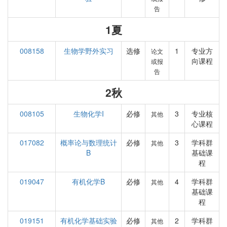
告
1夏
008158
生物学野外实习
选修
1
专业方
论文
向课程
或报
告
2秋
008105
生物化学I
必修
3
专业核
其他
心课程
017082
概率论与数理统计
必修
3
学科群
其他
B
基础课
程
019047
有机化学B
必修
4
学科群
其他
基础课
程
019151
有机化学基础实验
必修
2
学科群
其他