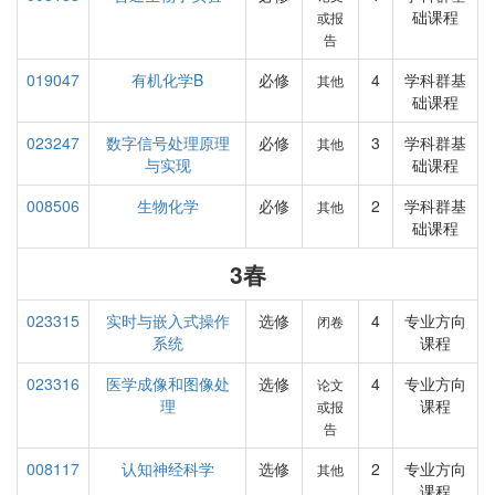
础课程
或报
告
019047
有机化学B
必修
4
学科群基
其他
础课程
023247
数字信号处理原理
必修
3
学科群基
其他
与实现
础课程
008506
生物化学
必修
2
学科群基
其他
础课程
3春
023315
实时与嵌入式操作
选修
4
专业方向
闭卷
系统
课程
023316
医学成像和图像处
选修
4
专业方向
论文
理
课程
或报
告
008117
认知神经科学
选修
2
专业方向
其他
课程