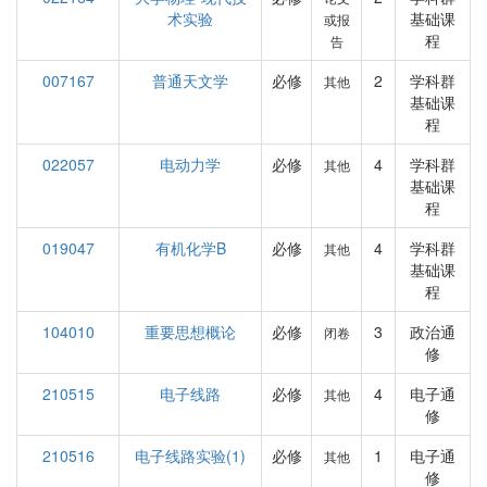
术实验
基础课
或报
程
告
007167
普通天文学
必修
2
学科群
其他
基础课
程
022057
电动力学
必修
4
学科群
其他
基础课
程
019047
有机化学B
必修
4
学科群
其他
基础课
程
104010
重要思想概论
必修
3
政治通
闭卷
修
210515
电子线路
必修
4
电子通
其他
修
210516
电子线路实验(1)
必修
1
电子通
其他
修