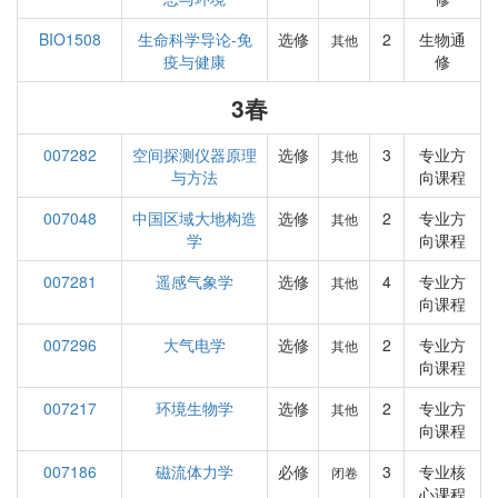
BIO1508
生命科学导论-免
选修
2
生物通
其他
疫与健康
修
3春
007282
空间探测仪器原理
选修
3
专业方
其他
与方法
向课程
007048
中国区域大地构造
选修
2
专业方
其他
学
向课程
007281
遥感气象学
选修
4
专业方
其他
向课程
007296
大气电学
选修
2
专业方
其他
向课程
007217
环境生物学
选修
2
专业方
其他
向课程
007186
磁流体力学
必修
3
专业核
闭卷
心课程