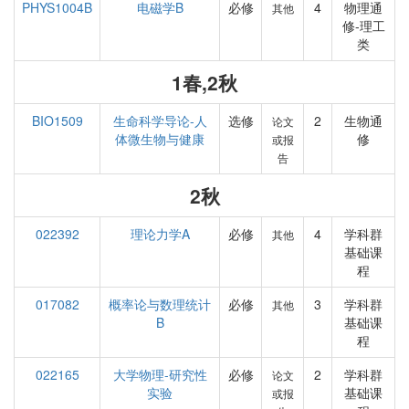
PHYS1004B
电磁学B
必修
4
物理通
其他
修-理工
类
1春,2秋
BIO1509
生命科学导论-人
选修
2
生物通
论文
体微生物与健康
修
或报
告
2秋
022392
理论力学A
必修
4
学科群
其他
基础课
程
017082
概率论与数理统计
必修
3
学科群
其他
B
基础课
程
022165
大学物理-研究性
必修
2
学科群
论文
实验
基础课
或报