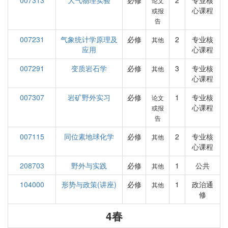
007313
大气物理实验
必修
2
专业核
论文
心课程
或报
告
007231
气象统计学原理及
必修
2
专业核
其他
应用
心课程
007291
变质岩石学
必修
3
专业核
其他
心课程
007307
岩矿野外实习
必修
1
专业核
论文
心课程
或报
告
007115
同位素地球化学
必修
2
专业核
其他
心课程
208703
野外与实践
必修
1
公共
其他
104000
形势与政策(讲座)
必修
1
政治通
其他
修
4春