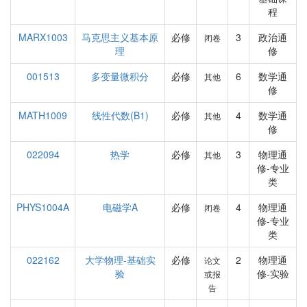
程
MARX1003
马克思主义基本原
必修
3
政治通
闭卷
理
修
001513
多变量微积分
必修
6
数学通
其他
修
MATH1009
线性代数(B1)
必修
4
数学通
其他
修
022094
热学
必修
3
物理通
其他
修-专业
类
PHYS1004A
电磁学A
必修
4
物理通
闭卷
修-专业
类
022162
大学物理-基础实
必修
2
物理通
论文
验
修-实验
或报
告