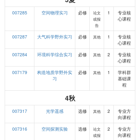
007285
空间物理实习
必修
1
专业核
论文
心课程
或报
告
007287
大气科学野外实习
必修
1
专业核
其他
心课程
007284
环境科学综合实习
必修
2
专业核
其他
心课程
007179
构造地质学野外实
必修
1
学科群
其他
习
基础课
程
4秋
007317
光学遥感
选修
2
专业方
其他
向课程
007316
空间探测实验
选修
2
专业方
论文
向课程
或报