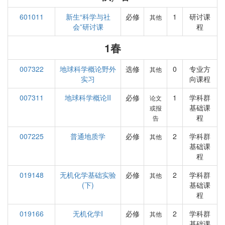
601011
新生“科学与社
必修
1
研讨课
其他
会”研讨课
程
1春
007322
地球科学概论野外
选修
0
专业方
其他
实习
向课程
007311
地球科学概论II
必修
1
学科群
论文
基础课
或报
程
告
007225
普通地质学
必修
2
学科群
其他
基础课
程
019148
无机化学基础实验
必修
2
学科群
其他
(下)
基础课
程
019166
无机化学I
必修
2
学科群
其他
基础课