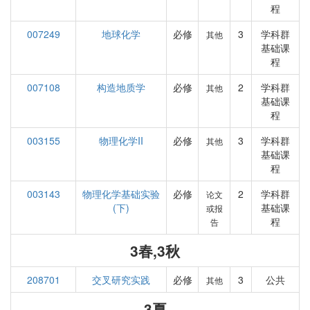
程
007249
地球化学
必修
3
学科群
其他
基础课
程
007108
构造地质学
必修
2
学科群
其他
基础课
程
003155
物理化学II
必修
3
学科群
其他
基础课
程
003143
物理化学基础实验
必修
2
学科群
论文
(下)
基础课
或报
程
告
3春,3秋
208701
交叉研究实践
必修
3
公共
其他
3夏