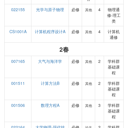
022155
光学与原子物理
必修
4
物理通
其他
修-理工
类
CS1001A
计算机程序设计A
必修
4
计算机
其他
通修
2春
007165
大气与海洋学
必修
2
学科群
其他
基础课
程
001511
计算方法B
必修
2
学科群
其他
基础课
程
001506
数理方程A
必修
3
学科群
其他
基础课
程
022164
大学物理-现代技
必修
2
学科群
论文