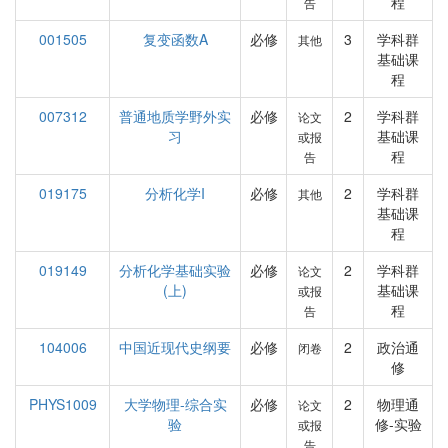
程
告
001505
复变函数A
必修
3
学科群
其他
基础课
程
007312
普通地质学野外实
必修
2
学科群
论文
习
基础课
或报
程
告
019175
分析化学I
必修
2
学科群
其他
基础课
程
019149
分析化学基础实验
必修
2
学科群
论文
(上)
基础课
或报
程
告
104006
中国近现代史纲要
必修
2
政治通
闭卷
修
PHYS1009
大学物理-综合实
必修
2
物理通
论文
验
修-实验
或报
告