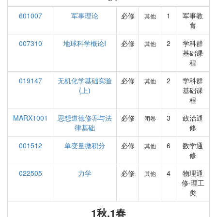
601007
军事理论
必修
1
军事教
其他
育
007310
地球科学概论I
必修
2
学科群
其他
基础课
程
019147
无机化学基础实验
必修
2
学科群
其他
(上)
基础课
程
MARX1001
思想道德修养与法
必修
3
政治通
闭卷
律基础
修
001512
单变量微积分
必修
6
数学通
其他
修
022505
力学
必修
4
物理通
其他
修-理工
类
1秋,1春