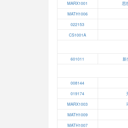
MARX1001
思
MATH1006
022153
CS1001A
601011
新
008144
019174
MARX1003
MATH1009
MATH1007