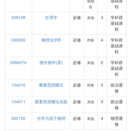
基础课
或报
程
告
008108
生理学
必修
3
学科群
其他
基础课
程
003056
物理化学B
必修
4
学科群
闭卷
基础课
程
008007e
微生物学(英)
必修
2
学科群
其他
基础课
程
104010
重要思想概论
必修
3
政治通
闭卷
修
104011
重要思想概论实践
必修
3
政治通
其他
修
022155
光学与原子物理
必修
4
物理通
其他
修