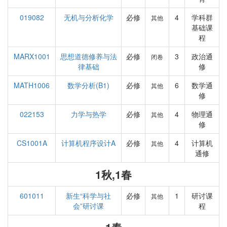
019082
无机与分析化学
必修
4
学科群
其他
基础课
程
MARX1001
思想道德修养与法
必修
3
政治通
闭卷
律基础
修
MATH1006
数学分析(B1)
必修
6
数学通
其他
修
022153
力学与热学
必修
4
物理通
其他
修
CS1001A
计算机程序设计A
必修
4
计算机
其他
通修
1秋,1春
601011
新生“科学与社
必修
1
研讨课
其他
会”研讨课
程