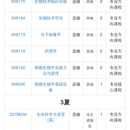
008170
生物技术制药实验
选修
2
专业方
闭卷
向课程
008184
生物技术导论
选修
2
专业方
闭卷
向课程
008173
分子病毒学
选修
2
专业方
其他
向课程
008118
药理学
选修
2
专业方
其他
向课程
008192
细胞生物学实验方
选修
2
专业方
其他
法与原理
向课程
008206
细胞生物学基础实
必修
1
专业核
其他
验
心课程
3夏
207M03e
生命科学大讲堂
选修
1
专业方
论文
(英)
向课程
或报
告