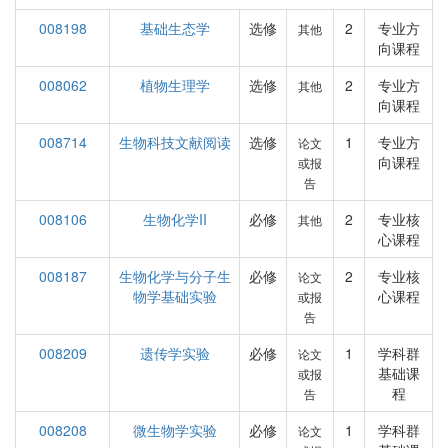
008198
基础生态学
选修
2
专业方
其他
向课程
008062
植物生理学
选修
2
专业方
其他
向课程
008714
生物科技文献阅读
选修
1
专业方
论文
向课程
或报
告
008106
生物化学II
必修
2
专业核
其他
心课程
008187
生物化学与分子生
必修
2
专业核
论文
物学基础实验
心课程
或报
告
008209
遗传学实验
必修
1
学科群
论文
基础课
或报
程
告
008208
微生物学实验
必修
1
学科群
论文