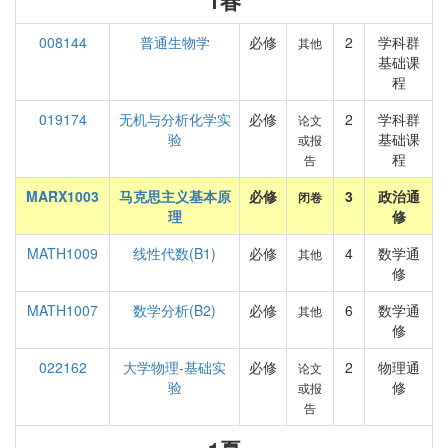
1春
008144
普通生物学
必修
2
学科群
其他
基础课
程
019174
无机与分析化学实
必修
2
学科群
论文
验
基础课
或报
程
告
MARX1003
马克思主义基本原
必修
3
政治通
闭卷
理
修
MATH1009
线性代数(B1)
必修
4
数学通
其他
修
MATH1007
数学分析(B2)
必修
6
数学通
其他
修
022162
大学物理-基础实
必修
2
物理通
论文
验
修
或报
告