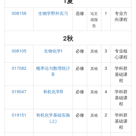
1夏
008158
生物学野外实习
选修
1
专业方
论文
向课程
或报
告
2秋
008105
生物化学I
必修
3
专业核
其他
心课程
017082
概率论与数理统计
必修
3
学科群
其他
B
基础课
程
019047
有机化学B
必修
4
学科群
其他
基础课
程
019151
有机化学基础实验
必修
2
学科群
其他
(上)
基础课
程