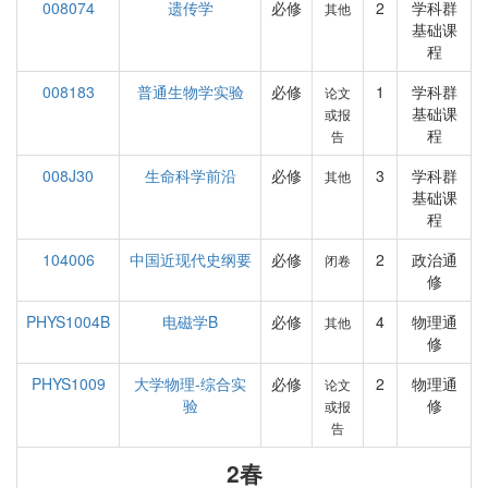
008074
遗传学
必修
2
学科群
其他
基础课
程
008183
普通生物学实验
必修
1
学科群
论文
基础课
或报
程
告
008J30
生命科学前沿
必修
3
学科群
其他
基础课
程
104006
中国近现代史纲要
必修
2
政治通
闭卷
修
PHYS1004B
电磁学B
必修
4
物理通
其他
修
PHYS1009
大学物理-综合实
必修
2
物理通
论文
验
修
或报
告
2春