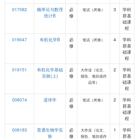
017082
概率论与数理
必
3
学科
笔试（闭卷）
统计B
修
群基
础课
程
019047
有机化学B
必
4
学科
笔试（闭卷）
修
群基
础课
程
019151
有机化学基础
必
2
学科
大作业（论文、
实验(上)
修
群基
报告、项目或作
础课
品等）
程
008074
遗传学
必
2
学科
笔试（闭卷）
修
群基
础课
程
008183
普通生物学实
必
1
学科
大作业（论文、
验
修
群基
报告、项目或作