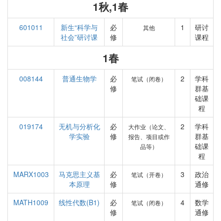
1秋,1春
601011
新生“科学与
必
1
研讨
其他
社会”研讨课
修
课程
1春
008144
普通生物学
必
2
学科
笔试（闭卷）
修
群基
础课
程
019174
无机与分析化
必
2
学科
大作业（论文、
学实验
修
群基
报告、项目或作
础课
品等）
程
MARX1003
马克思主义基
必
3
政治
笔试（开卷）
本原理
修
通修
MATH1009
线性代数(B1)
必
4
数学
笔试（闭卷）
修
通修