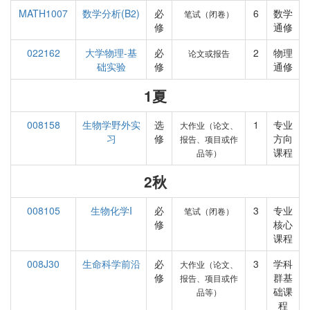
MATH1007
数学分析(B2)
必
6
数学
笔试（闭卷）
修
通修
022162
大学物理-基
必
2
物理
论文或报告
础实验
修
通修
1夏
008158
生物学野外实
选
1
专业
大作业（论文、
习
修
方向
报告、项目或作
课程
品等）
2秋
008105
生物化学I
必
3
专业
笔试（闭卷）
修
核心
课程
008J30
生命科学前沿
必
3
学科
大作业（论文、
修
群基
报告、项目或作
础课
品等）
程