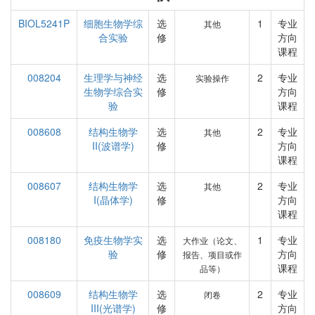
BIOL5241P
细胞生物学综
选
1
专业
其他
合实验
修
方向
课程
008204
生理学与神经
选
2
专业
实验操作
生物学综合实
修
方向
验
课程
008608
结构生物学
选
2
专业
其他
II(波谱学)
修
方向
课程
008607
结构生物学
选
2
专业
其他
I(晶体学)
修
方向
课程
008180
免疫生物学实
选
1
专业
大作业（论文、
验
修
方向
报告、项目或作
课程
品等）
008609
结构生物学
选
2
专业
闭卷
III(光谱学)
修
方向