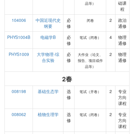
础课
品等）
程
104006
中国近现代史
必
2
政治
闭卷
纲要
修
通修
PHYS1004B
电磁学B
必
4
物理
笔试（闭卷）
修
通修
PHYS1009
大学物理-综
必
2
物理
大作业（论文、
合实验
修
通修
报告、项目或作
品等）
2春
008198
基础生态学
选
2
专业
笔试（开卷）
修
方向
课程
008062
植物生理学
选
2
专业
笔试（闭卷）
修
方向
课程