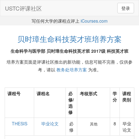
USTC评课社区
登录
写任何大学的课程点评上
iCourses.com
贝时璋生命科技英才班培养方案
生命科学与医学部 贝时璋生命科技英才班 2017级 科技英才班
培养方案页面是评课社区推出的新功能，信息可能不完善，仅供参
考，请以
教务处培养方案
为准。
课程号
课程名
必
考核形式
学
课程
修/
分
类别
选
修
THESIS
毕业论文
必
8
毕业
其他
修
论文