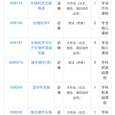
008714
生物科技文献
选
1
专业
大作业（论文、
阅读
修
方向
报告、项目或作
课程
品等）
008106
生物化学II
必
2
专业
笔试（闭卷）
修
核心
课程
008187
生物化学与分
必
2
专业
大作业（论文、
子生物学基础
修
核心
报告、项目或作
实验
课程
品等）
008007e
微生物学(英)
必
2
学科
笔试（闭卷）
修
群基
础课
程
008209
遗传学实验
必
1
学科
大作业（论文、
修
群基
报告、项目或作
础课
品等）
程
008208
微生物学实验
必
1
学科
大作业（论文、