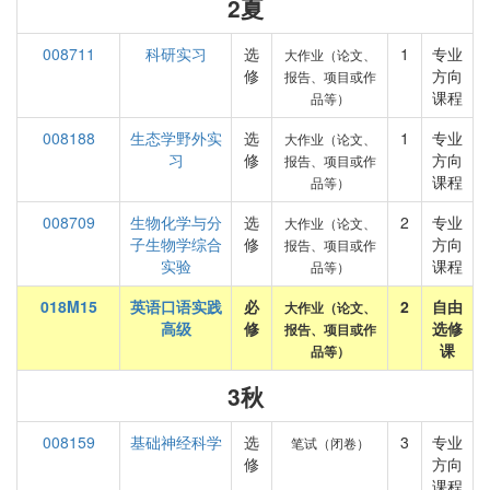
2夏
008711
科研实习
选
1
专业
大作业（论文、
修
方向
报告、项目或作
课程
品等）
008188
生态学野外实
选
1
专业
大作业（论文、
习
修
方向
报告、项目或作
课程
品等）
008709
生物化学与分
选
2
专业
大作业（论文、
子生物学综合
修
方向
报告、项目或作
实验
课程
品等）
018M15
英语口语实践
必
2
自由
大作业（论文、
高级
修
选修
报告、项目或作
课
品等）
3秋
008159
基础神经科学
选
3
专业
笔试（闭卷）
修
方向
课程