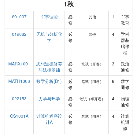
1秋
601007
军事理论
必
1
军事
其他
修
教育
019082
无机与分析化
必
4
学科
其他
学
修
群基
础课
程
MARX1001
思想道德修养
必
3
政治
笔试（开卷）
与法律基础
修
通修
MATH1006
数学分析(B1)
必
6
数学
笔试（闭卷）
修
通修
022153
力学与热学
必
4
物理
笔试（半开卷）
修
通修
CS1001A
计算机程序设
必
4
计算
笔试（闭卷）
计A
修
机通
修