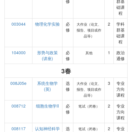
修
群基
础课
程
003044
物理化学实验
必
2
学科
大作业（论文、
修
群基
报告、项目或作
础课
品等）
程
104000
形势与政策
必
1
政治
其他
(讲座)
修
通修
3春
008J05e
系统生物学
选
3
专业
大作业（论文、
(英)
修
方向
报告、项目或作
课程
品等）
008712
细胞生物学II
必
2
专业
笔试（闭卷）
修
方向
课程
008117
认知神经科学
选
2
专业
笔试（闭卷）