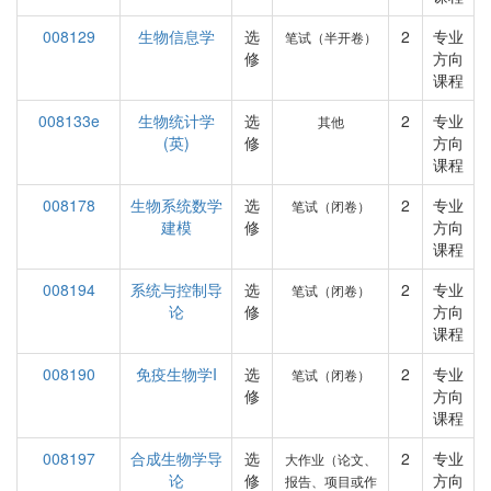
008129
生物信息学
选
2
专业
笔试（半开卷）
修
方向
课程
008133e
生物统计学
选
2
专业
其他
(英)
修
方向
课程
008178
生物系统数学
选
2
专业
笔试（闭卷）
建模
修
方向
课程
008194
系统与控制导
选
2
专业
笔试（闭卷）
论
修
方向
课程
008190
免疫生物学I
选
2
专业
笔试（闭卷）
修
方向
课程
008197
合成生物学导
选
2
专业
大作业（论文、
论
修
方向
报告、项目或作