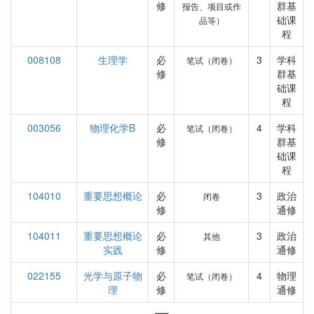
修
群基
报告、项目或作
础课
品等）
程
008108
生理学
必
3
学科
笔试（闭卷）
修
群基
础课
程
003056
物理化学B
必
4
学科
笔试（闭卷）
修
群基
础课
程
104010
重要思想概论
必
3
政治
闭卷
修
通修
104011
重要思想概论
必
3
政治
其他
实践
修
通修
022155
光学与原子物
必
4
物理
笔试（闭卷）
理
修
通修