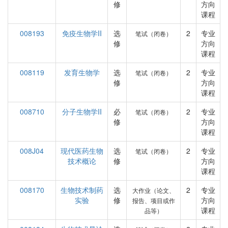
修
方向
课程
008193
免疫生物学II
选
2
专业
笔试（闭卷）
修
方向
课程
008119
发育生物学
选
2
专业
笔试（闭卷）
修
方向
课程
008710
分子生物学II
必
2
专业
笔试（闭卷）
修
方向
课程
008J04
现代医药生物
选
2
专业
笔试（闭卷）
技术概论
修
方向
课程
008170
生物技术制药
选
2
专业
大作业（论文、
实验
修
方向
报告、项目或作
课程
品等）