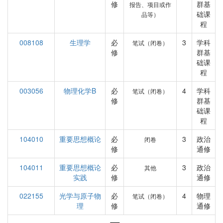
修
群基
报告、项目或作
础课
品等）
程
008108
生理学
必
3
学科
笔试（闭卷）
修
群基
础课
程
003056
物理化学B
必
4
学科
笔试（闭卷）
修
群基
础课
程
104010
重要思想概论
必
3
政治
闭卷
修
通修
104011
重要思想概论
必
3
政治
其他
实践
修
通修
022155
光学与原子物
必
4
物理
笔试（闭卷）
理
修
通修