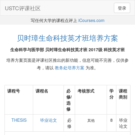
USTC评课社区
登录
写任何大学的课程点评上
iCourses.com
贝时璋生命科技英才班培养方案
生命科学与医学部 贝时璋生命科技英才班 2017级 科技英才班
培养方案页面是评课社区推出的新功能，信息可能不完善，仅供参
考，请以
教务处培养方案
为准。
课程号
课程名
必
考核形式
学
课程
修/
分
类别
选
修
THESIS
毕业论文
必
8
毕业
其他
修
论文