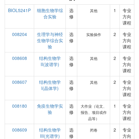
BIOL5241P
细胞生物学综
选
1
专业
其他
合实验
修
方向
课程
008204
生理学与神经
选
2
专业
实验操作
生物学综合实
修
方向
验
课程
008608
结构生物学
选
2
专业
其他
II(波谱学)
修
方向
课程
008607
结构生物学
选
2
专业
其他
I(晶体学)
修
方向
课程
008180
免疫生物学实
选
1
专业
大作业（论文、
验
修
方向
报告、项目或作
课程
品等）
008609
结构生物学
选
2
专业
闭卷
III(光谱学)
修
方向