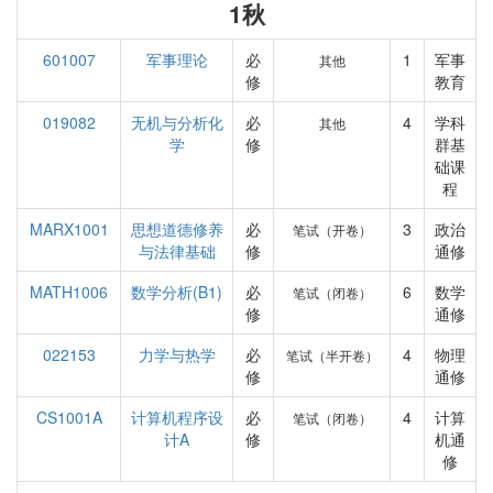
1秋
601007
军事理论
必
1
军事
其他
修
教育
019082
无机与分析化
必
4
学科
其他
学
修
群基
础课
程
MARX1001
思想道德修养
必
3
政治
笔试（开卷）
与法律基础
修
通修
MATH1006
数学分析(B1)
必
6
数学
笔试（闭卷）
修
通修
022153
力学与热学
必
4
物理
笔试（半开卷）
修
通修
CS1001A
计算机程序设
必
4
计算
笔试（闭卷）
计A
修
机通
修