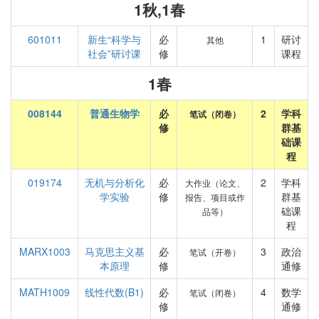
1秋,1春
601011
新生“科学与
必
1
研讨
其他
社会”研讨课
修
课程
1春
008144
普通生物学
必
2
学科
笔试（闭卷）
修
群基
础课
程
019174
无机与分析化
必
2
学科
大作业（论文、
学实验
修
群基
报告、项目或作
础课
品等）
程
MARX1003
马克思主义基
必
3
政治
笔试（开卷）
本原理
修
通修
MATH1009
线性代数(B1)
必
4
数学
笔试（闭卷）
修
通修