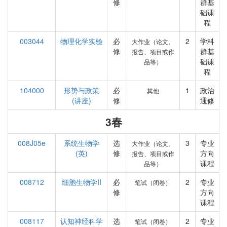
修
群基
础课
程
003044
物理化学实验
必
2
学科
大作业（论文、
修
群基
报告、项目或作
础课
品等）
程
104000
形势与政策
必
1
政治
其他
(讲座)
修
通修
3春
008J05e
系统生物学
选
3
专业
大作业（论文、
(英)
修
方向
报告、项目或作
课程
品等）
008712
细胞生物学II
必
2
专业
笔试（闭卷）
修
方向
课程
008117
认知神经科学
选
2
专业
笔试（闭卷）