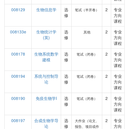
008129
生物信息学
选
2
专业
笔试（半开卷）
修
方向
课程
008133e
生物统计学
选
2
专业
其他
(英)
修
方向
课程
008178
生物系统数学
选
2
专业
笔试（闭卷）
建模
修
方向
课程
008194
系统与控制导
选
2
专业
笔试（闭卷）
论
修
方向
课程
008190
免疫生物学I
选
2
专业
笔试（闭卷）
修
方向
课程
008197
合成生物学导
选
2
专业
大作业（论文、
论
修
方向
报告、项目或作