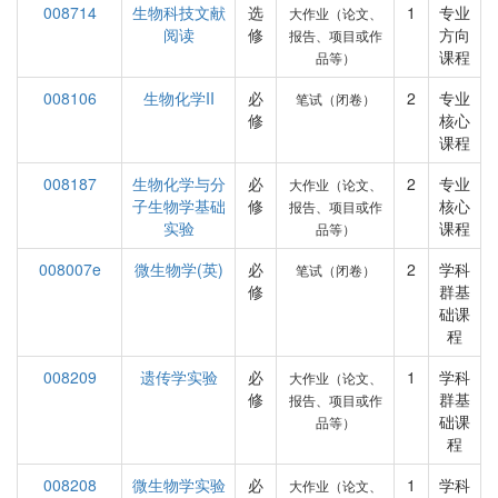
008714
生物科技文献
选
1
专业
大作业（论文、
阅读
修
方向
报告、项目或作
课程
品等）
008106
生物化学II
必
2
专业
笔试（闭卷）
修
核心
课程
008187
生物化学与分
必
2
专业
大作业（论文、
子生物学基础
修
核心
报告、项目或作
实验
课程
品等）
008007e
微生物学(英)
必
2
学科
笔试（闭卷）
修
群基
础课
程
008209
遗传学实验
必
1
学科
大作业（论文、
修
群基
报告、项目或作
础课
品等）
程
008208
微生物学实验
必
1
学科
大作业（论文、