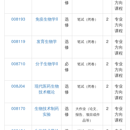
修
方向
课程
008193
免疫生物学II
选
2
专业
笔试（闭卷）
修
方向
课程
008119
发育生物学
选
2
专业
笔试（闭卷）
修
方向
课程
008710
分子生物学II
必
2
专业
笔试（闭卷）
修
方向
课程
008J04
现代医药生物
选
2
专业
笔试（闭卷）
技术概论
修
方向
课程
008170
生物技术制药
选
2
专业
大作业（论文、
实验
修
方向
报告、项目或作
课程
品等）