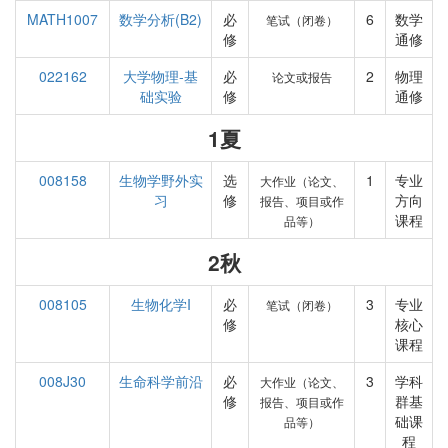
MATH1007
数学分析(B2)
必
6
数学
笔试（闭卷）
修
通修
022162
大学物理-基
必
2
物理
论文或报告
础实验
修
通修
1夏
008158
生物学野外实
选
1
专业
大作业（论文、
习
修
方向
报告、项目或作
课程
品等）
2秋
008105
生物化学I
必
3
专业
笔试（闭卷）
修
核心
课程
008J30
生命科学前沿
必
3
学科
大作业（论文、
修
群基
报告、项目或作
础课
品等）
程