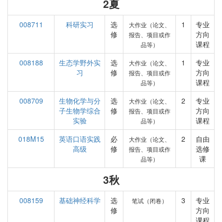
2夏
008711
科研实习
选
1
专业
大作业（论文、
修
方向
报告、项目或作
课程
品等）
008188
生态学野外实
选
1
专业
大作业（论文、
习
修
方向
报告、项目或作
课程
品等）
008709
生物化学与分
选
2
专业
大作业（论文、
子生物学综合
修
方向
报告、项目或作
实验
课程
品等）
018M15
英语口语实践
必
2
自由
大作业（论文、
高级
修
选修
报告、项目或作
课
品等）
3秋
008159
基础神经科学
选
3
专业
笔试（闭卷）
修
方向
课程