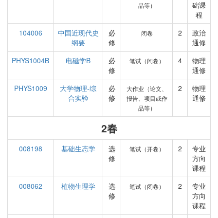
础课
品等）
程
104006
中国近现代史
必
2
政治
闭卷
纲要
修
通修
PHYS1004B
电磁学B
必
4
物理
笔试（闭卷）
修
通修
PHYS1009
大学物理-综
必
2
物理
大作业（论文、
合实验
修
通修
报告、项目或作
品等）
2春
008198
基础生态学
选
2
专业
笔试（开卷）
修
方向
课程
008062
植物生理学
选
2
专业
笔试（闭卷）
修
方向
课程