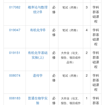
017082
概率论与数理
必
3
学科
笔试（闭卷）
统计B
修
群基
础课
程
019047
有机化学B
必
4
学科
笔试（闭卷）
修
群基
础课
程
019151
有机化学基础
必
2
学科
大作业（论文、
实验(上)
修
群基
报告、项目或作
础课
品等）
程
008074
遗传学
必
2
学科
笔试（闭卷）
修
群基
础课
程
008183
普通生物学实
必
1
学科
大作业（论文、
验
修
群基
报告、项目或作