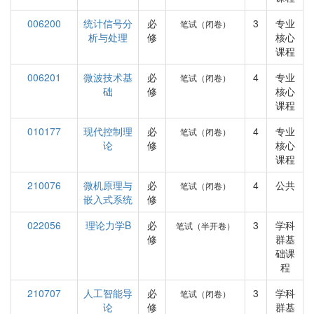
006200
统计信号分
必
3
专业
笔试（闭卷）
析与处理
修
核心
课程
006201
微波技术基
必
4
专业
笔试（闭卷）
础
修
核心
课程
010177
现代控制理
必
4
专业
笔试（闭卷）
论
修
核心
课程
210076
微机原理与
必
4
公共
笔试（闭卷）
嵌入式系统
修
022056
理论力学B
必
3
学科
笔试（半开卷）
修
群基
础课
程
210707
人工智能导
必
3
学科
笔试（闭卷）
论
修
群基