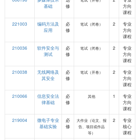
基础
修
方向
课程
221003
编码方法及
必
2
专业
笔试（闭卷）
应用
修
方向
课程
210036
软件安全与
必
2
专业
笔试（闭卷）
测试
修
方向
课程
210038
无线网络及
必
2
专业
笔试（开卷）
其安全
修
方向
课程
210066
信息安全法
必
1
专业
其他
律基础
修
方向
课程
219004
微电子专业
必
2
专业
大作业（论文、报
基础实验
修
核心
告、项目或作品
课程
等）