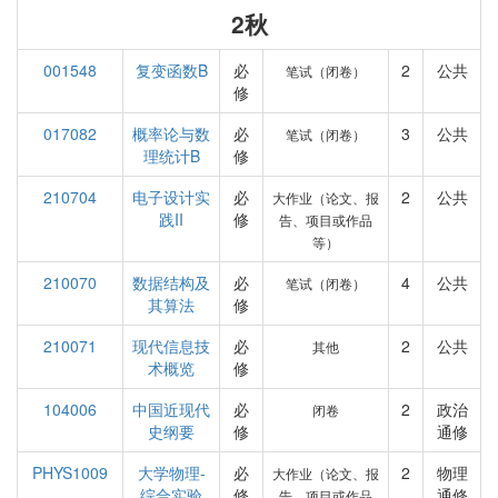
2秋
001548
复变函数B
必
2
公共
笔试（闭卷）
修
017082
概率论与数
必
3
公共
笔试（闭卷）
理统计B
修
210704
电子设计实
必
2
公共
大作业（论文、报
践II
修
告、项目或作品
等）
210070
数据结构及
必
4
公共
笔试（闭卷）
其算法
修
210071
现代信息技
必
2
公共
其他
术概览
修
104006
中国近现代
必
2
政治
闭卷
史纲要
修
通修
PHYS1009
大学物理-
必
2
物理
大作业（论文、报
综合实验
修
通修
告、项目或作品