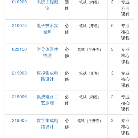
010209
系统工程概
选
2
专业
笔试（闭卷）
论
修
方向
课程
210075
电子技术实
必
0
专业
笔试（开卷）
验III
修
核心
课程
023150
半导体器件
必
3
专业
笔试（半开卷）
物理
修
核心
课程
219003
模拟集成电
必
3
专业
笔试（开卷）
路设计
修
核心
课程
219006
集成电路工
必
2
专业
笔试（闭卷）
艺原理
修
核心
课程
219005
数字集成电
必
3
专业
笔试（半开卷）
路设计
修
核心
课程