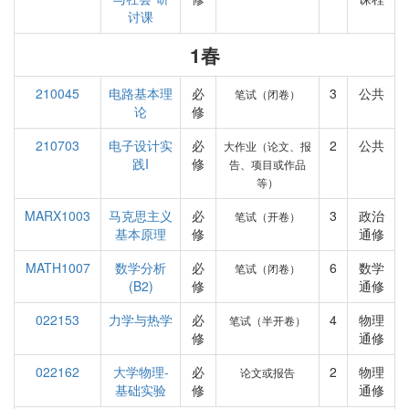
讨课
1春
210045
电路基本理
必
3
公共
笔试（闭卷）
论
修
210703
电子设计实
必
2
公共
大作业（论文、报
践I
修
告、项目或作品
等）
MARX1003
马克思主义
必
3
政治
笔试（开卷）
基本原理
修
通修
MATH1007
数学分析
必
6
数学
笔试（闭卷）
(B2)
修
通修
022153
力学与热学
必
4
物理
笔试（半开卷）
修
通修
022162
大学物理-
必
2
物理
论文或报告
基础实验
修
通修