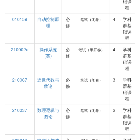
础课
程
010159
自动控制原
必
4
学科
笔试（闭卷）
理
修
群基
础课
程
210002e
操作系统
必
4
学科
笔试（半开卷）
(英)
修
群基
础课
程
210067
近世代数与
必
3
学科
笔试（闭卷）
数论
修
群基
础课
程
210037
数理逻辑与
必
2
学科
笔试（闭卷）
图论
修
群基
础课
程