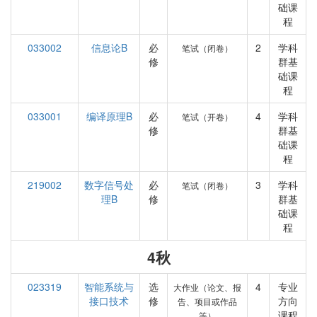
础课
程
033002
信息论B
必
2
学科
笔试（闭卷）
修
群基
础课
程
033001
编译原理B
必
4
学科
笔试（开卷）
修
群基
础课
程
219002
数字信号处
必
3
学科
笔试（闭卷）
理B
修
群基
础课
程
4秋
023319
智能系统与
选
4
专业
大作业（论文、报
接口技术
修
方向
告、项目或作品
课程
等）