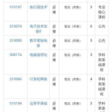
010197
执行器技术
必
3
专业
笔试（闭卷）
修
核心
课程
210074
电子技术实
必
0
公共
笔试（开卷）
验II
修
210050
数字逻辑电
必
3
公共
笔试（闭卷）
路
修
006174
电磁场理论
必
3
学科
笔试（闭卷）
修
群基
础课
程
210060
计算机网络
必
4
学科
笔试（闭卷）
修
群基
础课
程
010194
运筹学基础
必
3
学科
笔试（闭卷）
修
群基