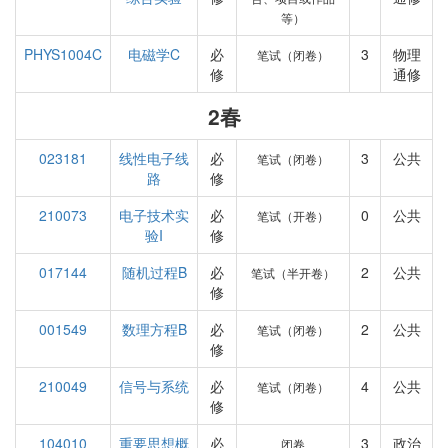
等）
PHYS1004C
电磁学C
必
3
物理
笔试（闭卷）
修
通修
2春
023181
线性电子线
必
3
公共
笔试（闭卷）
路
修
210073
电子技术实
必
0
公共
笔试（开卷）
验I
修
017144
随机过程B
必
2
公共
笔试（半开卷）
修
001549
数理方程B
必
2
公共
笔试（闭卷）
修
210049
信号与系统
必
4
公共
笔试（闭卷）
修
104010
重要思想概
必
3
政治
闭卷