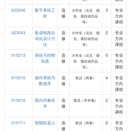
023246
数字系统工
选
3
专业
大作业（论文、报
程
修
方向
告、项目或作品
课程
等）
023243
集成电路自
选
2
专业
大作业（论文、报
动化设计方
修
方向
告、项目或作品
法
课程
等）
010213
系统与控制
选
0
专业
大作业（论文、报
实践
修
方向
告、项目或作品
课程
等）
010210
操作系统与
选
4
专业
笔试（闭卷）
数据库
修
方向
课程
010216
面向对象技
选
2
专业
笔试（半开卷）
术
修
方向
课程
210711
智能机器人
选
2
专业
笔试（闭卷）
修
方向