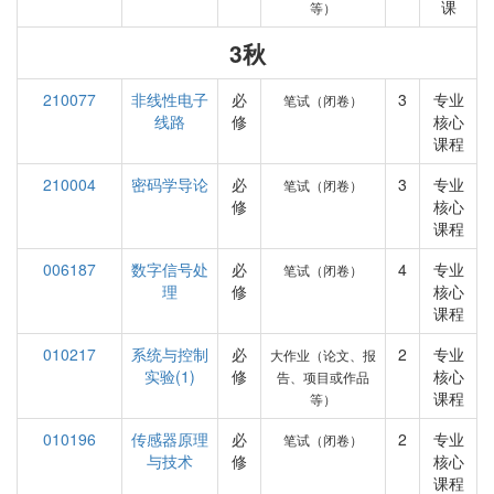
课
等）
3秋
210077
非线性电子
必
3
专业
笔试（闭卷）
线路
修
核心
课程
210004
密码学导论
必
3
专业
笔试（闭卷）
修
核心
课程
006187
数字信号处
必
4
专业
笔试（闭卷）
理
修
核心
课程
010217
系统与控制
必
2
专业
大作业（论文、报
实验(1)
修
核心
告、项目或作品
课程
等）
010196
传感器原理
必
2
专业
笔试（闭卷）
与技术
修
核心
课程