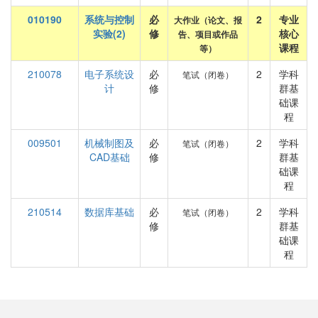
010190
系统与控制
必
2
专业
大作业（论文、报
实验(2)
修
核心
告、项目或作品
课程
等）
210078
电子系统设
必
2
学科
笔试（闭卷）
计
修
群基
础课
程
009501
机械制图及
必
2
学科
笔试（闭卷）
CAD基础
修
群基
础课
程
210514
数据库基础
必
2
学科
笔试（闭卷）
修
群基
础课
程