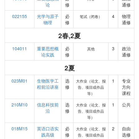
论
修
通修
022155
光学与原子
必
4
物理
笔试（闭卷）
物理
修
通修
2春,2夏
104011
重要思想概
必
3
政治
其他
论实践
修
通修
2夏
023M01
生物医学工
选
1
专业
大作业（论文、报
程前沿讲座
修
方向
告、项目或作品
课程
等）
210M10
信息科技前
选
1
公共
大作业（论文、报
沿
修
告、项目或作品
等）
018M15
英语口语实
必
2
自由
大作业（论文、报
践高级
修
选修
告、项目或作品