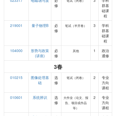
023317
电磁场与波
必
3
学科
笔试（闭卷）
修
群基
础课
程
219001
量子物理B
必
3
学科
笔试（半开卷）
修
群基
础课
程
104000
形势与政策
必
1
政治
其他
(讲座)
修
通修
3春
010215
图像处理基
选
2
专业
笔试（闭卷）
础
修
方向
课程
010601
系统辨识
选
2
专业
大作业（论文、报
修
方向
告、项目或作品
课程
等）