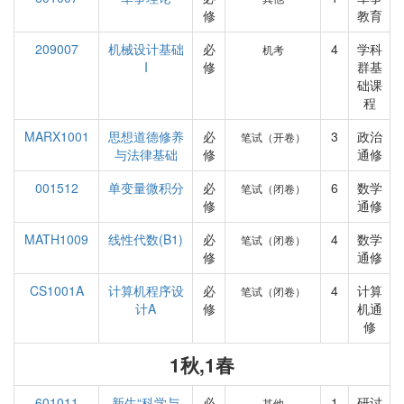
修
教育
209007
机械设计基础
必
4
学科
机考
I
修
群基
础课
程
MARX1001
思想道德修养
必
3
政治
笔试（开卷）
与法律基础
修
通修
001512
单变量微积分
必
6
数学
笔试（闭卷）
修
通修
MATH1009
线性代数(B1)
必
4
数学
笔试（闭卷）
修
通修
CS1001A
计算机程序设
必
4
计算
笔试（闭卷）
计A
修
机通
修
1秋,1春
601011
新生“科学与
必
1
研讨
其他