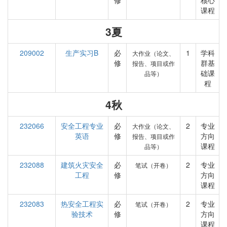
修
核心
课程
3夏
209002
生产实习B
必
1
学科
大作业（论文、
修
群基
报告、项目或作
础课
品等）
程
4秋
232066
安全工程专业
必
2
专业
大作业（论文、
英语
修
方向
报告、项目或作
课程
品等）
232088
建筑火灾安全
必
2
专业
笔试（开卷）
工程
修
方向
课程
232083
热安全工程实
必
2
专业
笔试（开卷）
验技术
修
方向
课程