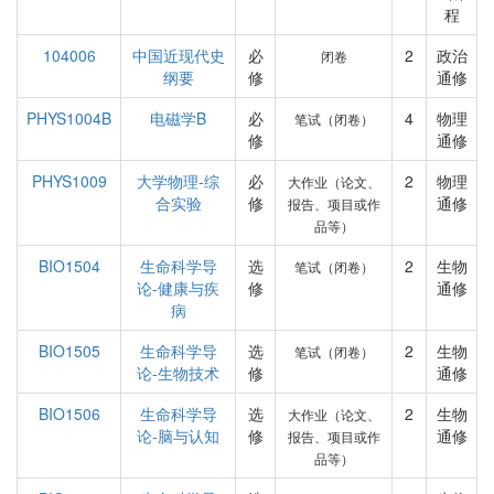
程
104006
中国近现代史
必
2
政治
闭卷
纲要
修
通修
PHYS1004B
电磁学B
必
4
物理
笔试（闭卷）
修
通修
PHYS1009
大学物理-综
必
2
物理
大作业（论文、
合实验
修
通修
报告、项目或作
品等）
BIO1504
生命科学导
选
2
生物
笔试（闭卷）
论-健康与疾
修
通修
病
BIO1505
生命科学导
选
2
生物
笔试（闭卷）
论-生物技术
修
通修
BIO1506
生命科学导
选
2
生物
大作业（论文、
论-脑与认知
修
通修
报告、项目或作
品等）