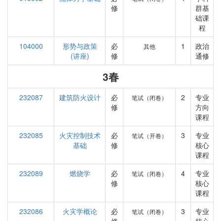
修
群基
础课
程
104000
形势与政策
必
1
政治
其他
(讲座)
修
通修
3春
232087
建筑防火设计
必
2
专业
笔试（闭卷）
修
方向
课程
232085
火灾控制技术
必
3
专业
笔试（开卷）
基础
修
核心
课程
232089
燃烧学
必
4
专业
笔试（闭卷）
修
核心
课程
232086
火灾学概论
必
3
专业
笔试（闭卷）