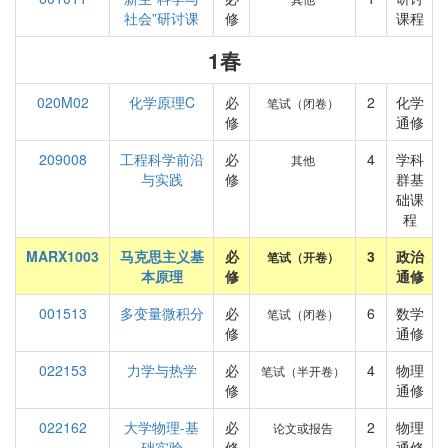
社会”研讨课
修
课程
1春
020M02
化学原理C
必
2
化学
笔试（闭卷）
修
通修
209008
工程科学前沿
必
4
学科
其他
与实践
修
群基
础课
程
MARX1003
马克思主义基
必
3
政治
笔试（开卷）
本原理
修
通修
001513
多变量微积分
必
6
数学
笔试（闭卷）
修
通修
022153
力学与热学
必
4
物理
笔试（半开卷）
修
通修
022162
大学物理-基
必
2
物理
论文或报告
础实验
修
通修