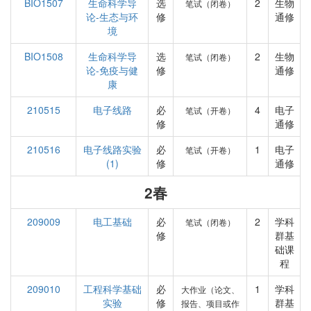
BIO1507
生命科学导
选
2
生物
笔试（闭卷）
论-生态与环
修
通修
境
BIO1508
生命科学导
选
2
生物
笔试（闭卷）
论-免疫与健
修
通修
康
210515
电子线路
必
4
电子
笔试（开卷）
修
通修
210516
电子线路实验
必
1
电子
笔试（开卷）
(1)
修
通修
2春
209009
电工基础
必
2
学科
笔试（闭卷）
修
群基
础课
程
209010
工程科学基础
必
1
学科
大作业（论文、
实验
修
群基
报告、项目或作