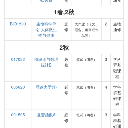
1春,2秋
BIO1509
生命科学导
选
2
生物
大作业（论文、
论-人体微生
修
通修
报告、项目或作
物与健康
品等）
2秋
017082
概率论与数理
必
3
学科
笔试（闭卷）
统计B
修
群基
础课
程
005020
理论力学(1)
必
4
学科
笔试（闭卷）
修
群基
础课
程
001505
复变函数A
必
3
学科
笔试（闭卷）
修
群基
础课