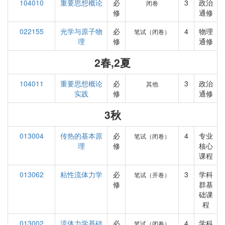
104010
重要思想概论
必
3
政治
闭卷
修
通修
022155
光学与原子物
必
4
物理
笔试（闭卷）
理
修
通修
2春,2夏
104011
重要思想概论
必
3
政治
其他
实践
修
通修
3秋
013004
传热的基本原
必
4
专业
笔试（闭卷）
理
修
核心
课程
013062
粘性流体力学
必
3
学科
笔试（开卷）
修
群基
础课
程
013002
流体力学基础
必
4
学科
笔试（闭卷）