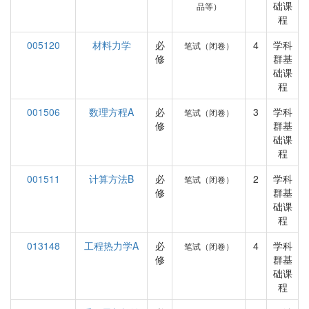
础课
品等）
程
005120
材料力学
必
4
学科
笔试（闭卷）
修
群基
础课
程
001506
数理方程A
必
3
学科
笔试（闭卷）
修
群基
础课
程
001511
计算方法B
必
2
学科
笔试（闭卷）
修
群基
础课
程
013148
工程热力学A
必
4
学科
笔试（闭卷）
修
群基
础课
程